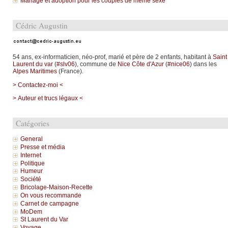
Mariage et adoption pour les couples de même sexe
Cédric Augustin
54 ans, ex-informaticien, néo-prof, marié et père de 2 enfants, habitant à
Saint
Laurent du var
(
#slv06
), commune de
Nice Côte d'Azur
(
#nice06
) dans les
Alpes Maritimes
(France).
> Contactez-moi <
> Auteur et trucs légaux <
Catégories
General
Presse et média
Internet
Politique
Humeur
Société
Bricolage-Maison-Recette
On vous recommande
Carnet de campagne
MoDem
St Laurent du Var
Voyage