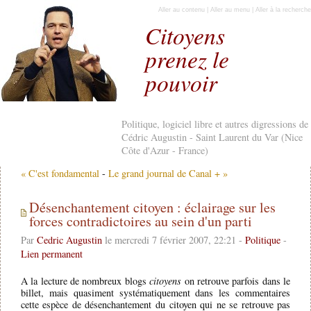
Aller au contenu
|
Aller au menu
|
Aller à la recherche
Citoyens
prenez le
pouvoir
Politique, logiciel libre et autres digressions de
Cédric Augustin - Saint Laurent du Var (Nice
Côte d'Azur - France)
« C'est fondamental
-
Le grand journal de Canal + »
Désenchantement citoyen : éclairage sur les
forces contradictoires au sein d'un parti
Par
Cedric Augustin
le mercredi 7 février 2007, 22:21 -
Politique
-
Lien permanent
A la lecture de nombreux blogs
citoyens
on retrouve parfois dans le
billet, mais quasiment systématiquement dans les commentaires
cette espèce de désenchantement du citoyen qui ne se retrouve pas