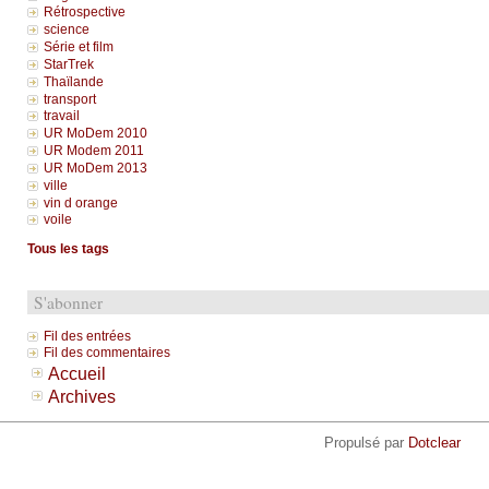
Rétrospective
science
Série et film
StarTrek
Thaïlande
transport
travail
UR MoDem 2010
UR Modem 2011
UR MoDem 2013
ville
vin d orange
voile
Tous les tags
S'abonner
Fil des entrées
Fil des commentaires
Accueil
Archives
Propulsé par
Dotclear