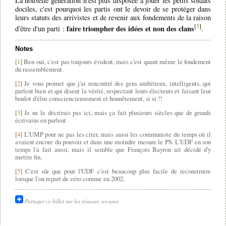
La nouvelle génération n'est plus disposée à jouer les petits soldats
dociles, c'est pourquoi les partis ont le devoir de se protéger dans
leurs statuts des arrivistes et de revenir aux fondements de la raison
[
5
]
faire triompher des idées et non des clans
d'être d'un parti :
.
Notes
[
1
] Ben oui, c'est pas toujours évident, mais c'est quant même le fondement
du rassemblement.
[
2
] Je vous promet que j'ai rencontré des gens ambitieux, intelligents, qui
parlent bien et qui disent la vérité, respectant leurs électeurs et faisant leur
boulot d'élus consciencieusement et honnêtement, si si !!
[
3
] Je ne le décrirais pas ici, mais ça fait plusieurs siècles que de grands
écrivains en parlent
[
4
] L'UMP pour ne pas les citer, mais aussi les communiste du temps où il
avaient encore du pouvoir et dans une moindre mesure le PS. L'UDF en son
temps l'a fait aussi, mais il semble que François Bayrou ait décidé d'y
mettre fin.
[
5
] C'est sûr que pour l'UDF c'est beaucoup plus facile de reconstruire
lorsque l'on repart de zéro comme en 2002.
Partager ce billet sur les réseaux sociaux