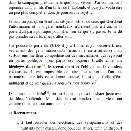
dans la campagne présidentielle que nous vivons. J'ai commencé à
répondre dans un fils d'un billet de Filaplomb, et puis j'ai voulu être
un peu plus complet et donc je poursuis le sujet ici.
Je suis surpris qu'en étant des citoyens actifs, de ceux qui cherchent
l'information et la digère, nombreux n'arrivent pas à franchir la
porte d'un parti politique pour aller voir ce qui s'y passe. Je ne dit
pas prendre sa carte, mais d'aller voir.
J'ai poussé la porte de l'UDF il y a 1,5 an et j'ai découvert, non
seulement des gens intéressants (mais il y en a ailleurs) mais
surtout une meilleur compréhension des mécanismes qui régissent
un partis politique : un partis est toujours tiraillé entre une
[
1
]
idéologie
doctrine
recrutement
victoires
, le
et l'obligation de
électorales
. Il est impossible de faire abstraction de l'un des
paramètre. Une fois cette donnée aquise, il est plus facile d'être
[
2
]
indulgent et de voir
qu'ils ne sont pas tous pourris
.
[
3
]
Dans un monde idéal
, un parti devrait pouvoir exister juste avec
des idées à défendre. Mais dans le vrai monde (la vraie vie diront
certains) il en est tout autrement :
1) Recrutement :
Il faut recruter des électeurs, des sympathisants et des
militants pour exister, donc pour les attirer, tenir un discourt