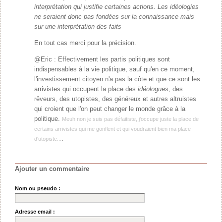
interprétation qui justifie certaines actions. Les idéologies
ne seraient donc pas fondées sur la connaissance mais
sur une interprétation des faits
En tout cas merci pour la précision.
@Eric : Effectivement les partis politiques sont
indispensables à la vie politique, sauf qu'en ce moment,
l'investissement citoyen n'a pas la côte et que ce sont les
arrivistes qui occupent la place des
idéologues
, des
rêveurs, des utopistes, des généreux et autres altruistes
qui croient que l'on peut changer le monde grâce à la
politique.
Meuh non je suis pas défaitiste, j'occupe juste la place de
certains arrivistes qui me gonflent et qui voudraient bien ma place
.
d'utopiste...
Ajouter un commentaire
Nom ou pseudo :
Adresse email :