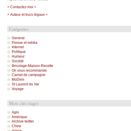
> Contactez-moi <
> Auteur et trucs légaux <
Catégories
General
Presse et média
Internet
Politique
Humeur
Société
Bricolage-Maison-Recette
On vous recommande
Carnet de campagne
MoDem
St Laurent du Var
Voyage
Mots clés (tags)
Aglo
Amérique
Archive twitter
Chine
dance