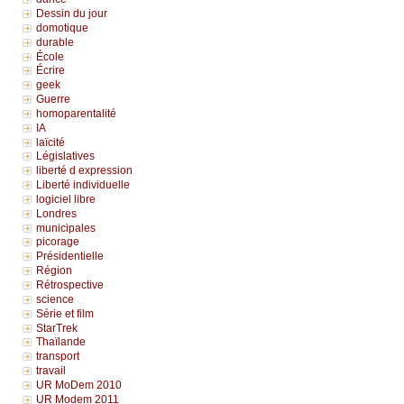
Dessin du jour
domotique
durable
École
Écrire
geek
Guerre
homoparentalité
IA
laïcité
Législatives
liberté d expression
Liberté individuelle
logiciel libre
Londres
municipales
picorage
Présidentielle
Région
Rétrospective
science
Série et film
StarTrek
Thaïlande
transport
travail
UR MoDem 2010
UR Modem 2011