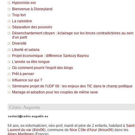
Hypocrisie.xxx
Bienvenue à Disneyland
Trop fort
La caissière
Séparation des pouvoirs
Désenchantement citoyen : éclairage sur les forces contradictoires au sein
d'un parti
Diversité
Liberté et salaria
Projet économique : différence Sarkozy Bayrou
L'année va être longue
Où comment pourrir l'esprit des blogs
Prêt à penser
Influence sur qui ?
Séminaire projet de l'UDF 06 : les enjeux des TIC dans le champ politique
Mariage et adoption pour les couples de même sexe
Cédric Augustin
54 ans, ex-informaticien, néo-prof, marié et père de 2 enfants, habitant à
Saint
Laurent du var
(
#slv06
), commune de
Nice Côte d'Azur
(
#nice06
) dans les
Alpes Maritimes
(France).