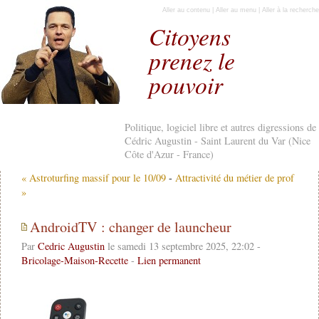
Aller au contenu
|
Aller au menu
|
Aller à la recherche
Citoyens
prenez le
pouvoir
Politique, logiciel libre et autres digressions de
Cédric Augustin - Saint Laurent du Var (Nice
Côte d'Azur - France)
« Astroturfing massif pour le 10/09
-
Attractivité du métier de prof
»
AndroidTV : changer de launcheur
Par
Cedric Augustin
le samedi 13 septembre 2025, 22:02 -
Bricolage-Maison-Recette
-
Lien permanent