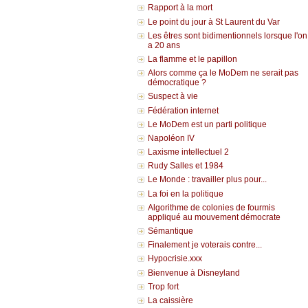
Rapport à la mort
Le point du jour à St Laurent du Var
Les êtres sont bidimentionnels lorsque l'on
a 20 ans
La flamme et le papillon
Alors comme ça le MoDem ne serait pas
démocratique ?
Suspect à vie
Fédération internet
Le MoDem est un parti politique
Napoléon IV
Laxisme intellectuel 2
Rudy Salles et 1984
Le Monde : travailler plus pour...
La foi en la politique
Algorithme de colonies de fourmis
appliqué au mouvement démocrate
Sémantique
Finalement je voterais contre...
Hypocrisie.xxx
Bienvenue à Disneyland
Trop fort
La caissière