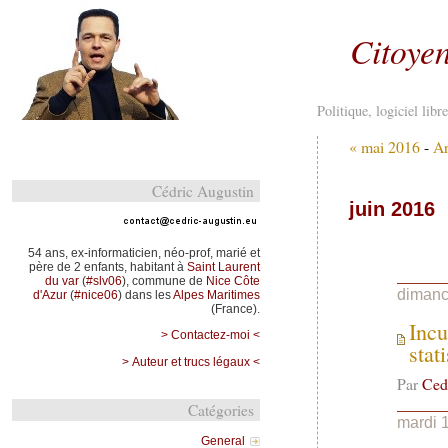
Citoyen
Politique, logiciel lib
« mai 2016
-
Ar
Cédric Augustin
juin 2016
54 ans, ex-informaticien, néo-prof, marié et
père de 2 enfants, habitant à
Saint Laurent
du var
(
#slv06
), commune de
Nice Côte
dimanc
d'Azur
(
#nice06
) dans les
Alpes Maritimes
(France).
Incu
> Contactez-moi <
stat
> Auteur et trucs légaux <
Par
Ced
Catégories
mardi 
General