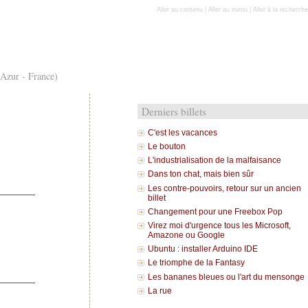
Aller au contenu
|
Aller au menu
|
Aller à la recherche
'Azur - France)
Derniers billets
C'est les vacances
Le bouton
L'industrialisation de la malfaisance
Dans ton chat, mais bien sûr
Les contre-pouvoirs, retour sur un ancien
billet
Changement pour une Freebox Pop
Virez moi d'urgence tous les Microsoft,
Amazone ou Google
Ubuntu : installer Arduino IDE
Le triomphe de la Fantasy
Les bananes bleues ou l'art du mensonge
La rue