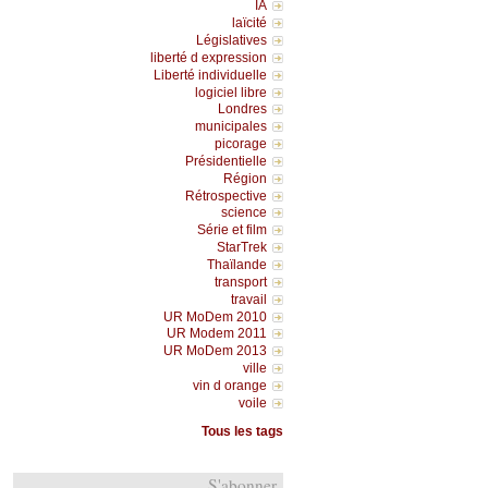
IA
laïcité
Législatives
liberté d expression
Liberté individuelle
logiciel libre
Londres
municipales
picorage
Présidentielle
Région
Rétrospective
science
Série et film
StarTrek
Thaïlande
transport
travail
UR MoDem 2010
UR Modem 2011
UR MoDem 2013
ville
vin d orange
voile
Tous les tags
S'abonner