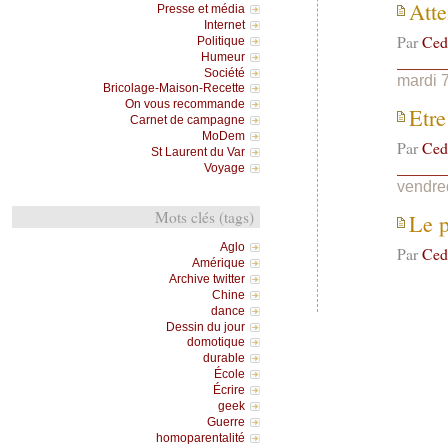
Atte
Presse et média
Internet
Par
Ced
Politique
Humeur
Société
mardi 7
Bricolage-Maison-Recette
On vous recommande
Etre
Carnet de campagne
MoDem
Par
Ced
St Laurent du Var
Voyage
vendred
Mots clés (tags)
Le p
Aglo
Par
Ced
Amérique
Archive twitter
Chine
dance
Dessin du jour
domotique
durable
École
Écrire
geek
Guerre
homoparentalité