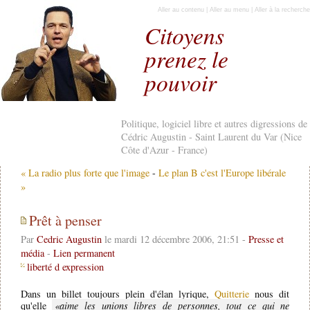
Aller au contenu
|
Aller au menu
|
Aller à la recherche
Citoyens
prenez le
pouvoir
Politique, logiciel libre et autres digressions de
Cédric Augustin - Saint Laurent du Var (Nice
Côte d'Azur - France)
« La radio plus forte que l'image
-
Le plan B c'est l'Europe libérale
»
Prêt à penser
Par
Cedric Augustin
le mardi 12 décembre 2006, 21:51 -
Presse et
média
-
Lien permanent
liberté d expression
Dans un billet toujours plein d'élan lyrique,
Quitterie
nous dit
qu'elle
aime les unions libres de personnes, tout ce qui ne