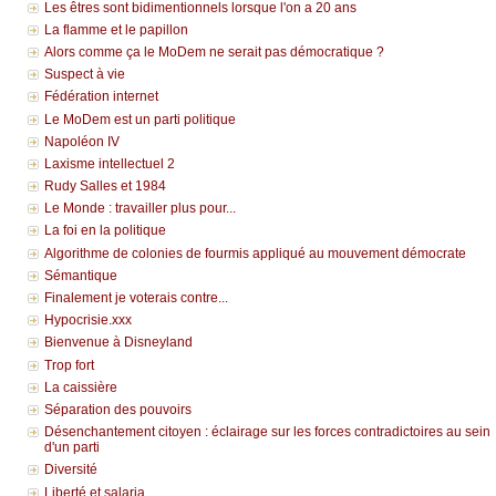
Les êtres sont bidimentionnels lorsque l'on a 20 ans
La flamme et le papillon
Alors comme ça le MoDem ne serait pas démocratique ?
Suspect à vie
Fédération internet
Le MoDem est un parti politique
Napoléon IV
Laxisme intellectuel 2
Rudy Salles et 1984
Le Monde : travailler plus pour...
La foi en la politique
Algorithme de colonies de fourmis appliqué au mouvement démocrate
Sémantique
Finalement je voterais contre...
Hypocrisie.xxx
Bienvenue à Disneyland
Trop fort
La caissière
Séparation des pouvoirs
Désenchantement citoyen : éclairage sur les forces contradictoires au sein
d'un parti
Diversité
Liberté et salaria