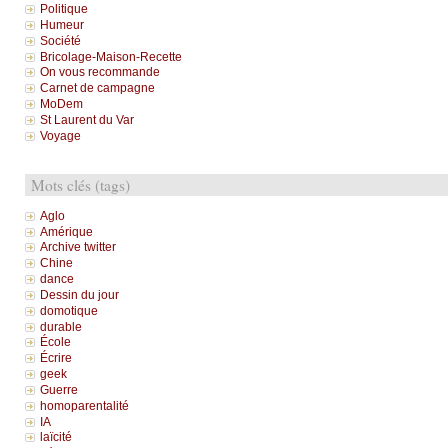
Politique
Humeur
Société
Bricolage-Maison-Recette
On vous recommande
Carnet de campagne
MoDem
St Laurent du Var
Voyage
Mots clés (tags)
Aglo
Amérique
Archive twitter
Chine
dance
Dessin du jour
domotique
durable
École
Écrire
geek
Guerre
homoparentalité
IA
laïcité