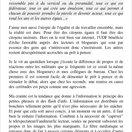
ressemble pas à du vertical ou du pyramidal, tout ce qui est
fédérateur, tout ce qui crée une émulsion, tout ce qui permet à
chacun de pouvoir prendre la parole et devenir acteur, tout ce qui
rend les uns et les autres égaux...
J'aime moi aussi l'utopie de l'égalité et du travailler ensemble, mais
la réalité est dure. Pour être des citoyens égaux il faut être des
citoyens instruits. Hors on le voit bien sur internet, l'UDF bénéficie
d'écho favorable auprès des lecteurs et blogueurs qui sont par
essence des gens qui s'intéressent donc s'instruisent. Les autres
restent désespérément accrochés au prêt à penser.
Je le vit au quotidien lorsque j'écoute la différence de propos et de
réactions entre les militants que je fréquente (et ce serait la même
chose avec des blogueurs) et mes collègues de bureau. Chez les
premiers il est souvent facile de démonter le prêt à penser et de
stimuler le débat, alors que chez les seconds, une remise en cause
des certitudes est perçu comme une agression.
Ma crainte est la tendance que donne à l'information le principe des
petites phrases et des flash d'info. L'information est distribuée en
bouchées tellement petite qu'il n'est plus nécessaire de les mâcher.
Et pour que cela soit aussi concis, à un moment ou un autre, il faut
bien la réduire l'information. Combiné à la nécessité de "captiver"
le téléspectateur/l'auditeur/le lecteur, seules ne peuvent subsister les
propos et les images les plus marquants. Le filtre médiatique se
retrouve donc de fait à grossir certains éléments et à occulter d'autre