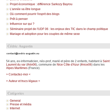
Projet économique : différence Sarkozy Bayrou
L'année va être longue
Où comment pourrir l'esprit des blogs
Prêt à penser
Influence sur qui ?
Séminaire projet de l'UDF 06 : les enjeux des TIC dans le champ politique
Mariage et adoption pour les couples de même sexe
Cédric Augustin
54 ans, ex-informaticien, néo-prof, marié et père de 2 enfants, habitant à
Saint
Laurent du var
(
#slv06
), commune de
Nice Côte d'Azur
(
#nice06
) dans les
Alpes Maritimes
(France).
> Contactez-moi <
> Auteur et trucs légaux <
Catégories
General
Presse et média
Internet