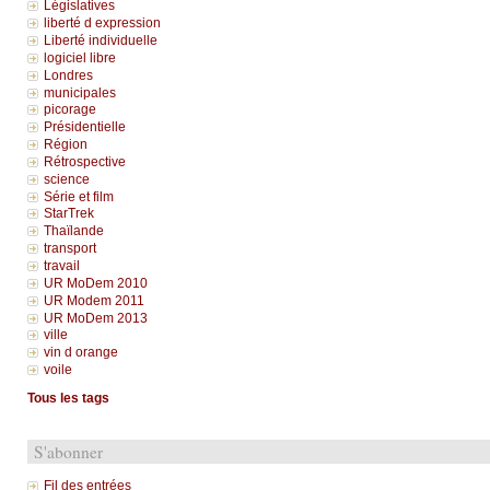
Législatives
liberté d expression
Liberté individuelle
logiciel libre
Londres
municipales
picorage
Présidentielle
Région
Rétrospective
science
Série et film
StarTrek
Thaïlande
transport
travail
UR MoDem 2010
UR Modem 2011
UR MoDem 2013
ville
vin d orange
voile
Tous les tags
S'abonner
Fil des entrées