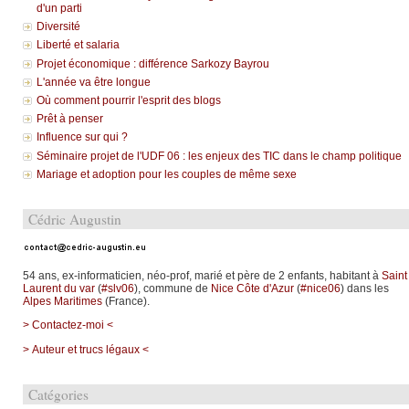
d'un parti
Diversité
Liberté et salaria
Projet économique : différence Sarkozy Bayrou
L'année va être longue
Où comment pourrir l'esprit des blogs
Prêt à penser
Influence sur qui ?
Séminaire projet de l'UDF 06 : les enjeux des TIC dans le champ politique
Mariage et adoption pour les couples de même sexe
Cédric Augustin
54 ans, ex-informaticien, néo-prof, marié et père de 2 enfants, habitant à
Saint
Laurent du var
(
#slv06
), commune de
Nice Côte d'Azur
(
#nice06
) dans les
Alpes Maritimes
(France).
> Contactez-moi <
> Auteur et trucs légaux <
Catégories