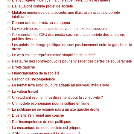
Et l'hydrogène ? Ben ça marche super bien... chez les autres
De la Laïcité comme projet de société
Mutation numérique de la société: une illustration avec la propriété
intellectuelle
Donner une demi voix au vainqueur
La vie privée est en passe de devenir un luxe inaccessible
Comprendre les CGU des média sociaux et la propriété des contenus
publiés dessus
Les points de clivage politique ne sont pas forcément entre la gauche et la
droite
Le web est une représentation simplifiée de la déité
Restaurer des contre-pouvoirs pour envisager des pertes de souveraineté
Droite gauche
Financiarisation de la société
Gestion de l'incompétence
Le format livre est-il toujours adapté au nouveau média livre
La valeur travail
Un étudiant est-il un investissement pour la collectivité ?
Un modèle économique pour la culture en ligne
La politique ne se résume pas à un axe gauche droite
Diversité, j'en remet une couche
De l'incompétence de nos politiques
La mécanique de notre société est grippée
ADN : personne ne perçoit le glissement ?