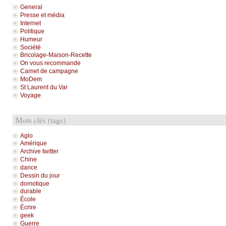
General
Presse et média
Internet
Politique
Humeur
Société
Bricolage-Maison-Recette
On vous recommande
Carnet de campagne
MoDem
St Laurent du Var
Voyage
Mots clés (tags)
Aglo
Amérique
Archive twitter
Chine
dance
Dessin du jour
domotique
durable
École
Écrire
geek
Guerre