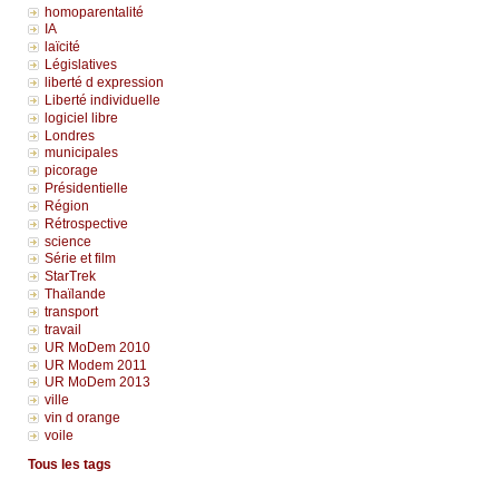
homoparentalité
IA
laïcité
Législatives
liberté d expression
Liberté individuelle
logiciel libre
Londres
municipales
picorage
Présidentielle
Région
Rétrospective
science
Série et film
StarTrek
Thaïlande
transport
travail
UR MoDem 2010
UR Modem 2011
UR MoDem 2013
ville
vin d orange
voile
Tous les tags