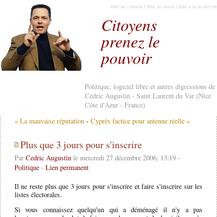
Aller au contenu
|
Aller au menu
|
Aller à la recherche
Citoyens
prenez le
pouvoir
Politique, logiciel libre et autres digressions de
Cédric Augustin - Saint Laurent du Var (Nice
Côte d'Azur - France)
« La mauvaise réputation
-
Cyprès factice pour antenne réelle »
Plus que 3 jours pour s'inscrire
Par
Cedric Augustin
le mercredi 27 décembre 2006, 13:19 -
Politique
-
Lien permanent
Il ne reste plus que 3 jours pour s'inscrire et faire s'inscrire sur les
listes électorales.
Si vous connaissez quelqu'un qui a déménagé il n'y a pas