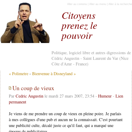
Aller au contenu
|
Aller au menu
|
Aller à la recherche
Citoyens
prenez le
pouvoir
Politique, logiciel libre et autres digressions de
Cédric Augustin - Saint Laurent du Var (Nice
Côte d'Azur - France)
« Polimetre
-
Bienvenue à Disneyland »
Un coup de vieux
Par
Cedric Augustin
le mardi 27 mars 2007, 23:54 -
Humeur
-
Lien
permanent
Je viens de me prendre un coup de vieux en pleine poire. Je parlais
à mes collègues d'une pub et aucun ne la connaissait. C'est pourtant
une publicité culte, décalé juste ce qu'il faut, qui a marqué une
époque de publicitaires.