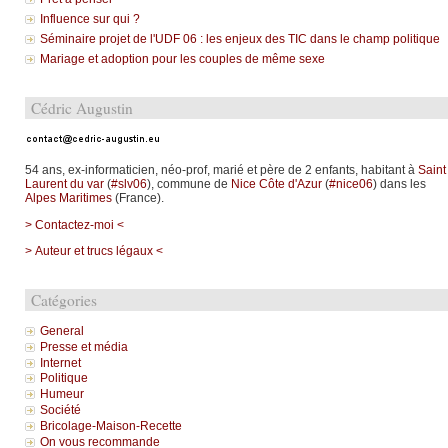
Influence sur qui ?
Séminaire projet de l'UDF 06 : les enjeux des TIC dans le champ politique
Mariage et adoption pour les couples de même sexe
Cédric Augustin
54 ans, ex-informaticien, néo-prof, marié et père de 2 enfants, habitant à
Saint
Laurent du var
(
#slv06
), commune de
Nice Côte d'Azur
(
#nice06
) dans les
Alpes Maritimes
(France).
> Contactez-moi <
> Auteur et trucs légaux <
Catégories
General
Presse et média
Internet
Politique
Humeur
Société
Bricolage-Maison-Recette
On vous recommande