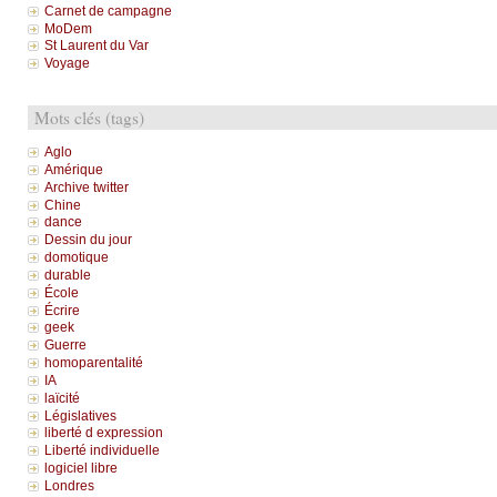
Carnet de campagne
MoDem
St Laurent du Var
Voyage
Mots clés (tags)
Aglo
Amérique
Archive twitter
Chine
dance
Dessin du jour
domotique
durable
École
Écrire
geek
Guerre
homoparentalité
IA
laïcité
Législatives
liberté d expression
Liberté individuelle
logiciel libre
Londres