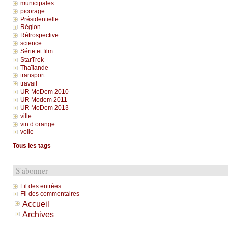
municipales
picorage
Présidentielle
Région
Rétrospective
science
Série et film
StarTrek
Thaïlande
transport
travail
UR MoDem 2010
UR Modem 2011
UR MoDem 2013
ville
vin d orange
voile
Tous les tags
S'abonner
Fil des entrées
Fil des commentaires
Accueil
Archives