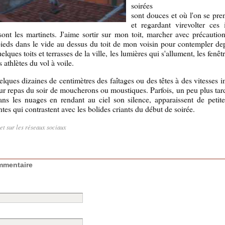
soirées
sont douces et où l'on se pren
et regardant virevolter ces 
sont les martinets. J'aime sortir sur mon toit, marcher avec précaution 
 pieds dans le vide au dessus du toit de mon voisin pour contempler de
elques toits et terrasses de la ville, les lumières qui s'allument, les fenêt
s athlètes du vol à voile.
uelques dizaines de centimètres des faîtages ou des têtes à des vitesses 
ur repas du soir de moucherons ou moustiques. Parfois, un peu plus tard,
ans les nuages en rendant au ciel son silence, apparaissent de petit
ntes qui contrastent avec les bolides criants du début de soirée.
let sur les réseaux sociaux
mmentaire