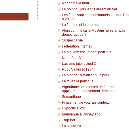
Rapport à la mort
Le point du jour à St Laurent du Var
Les êtres sont bidimentionnels lorsque l'on
a 20 ans
La flamme et le papillon
Alors comme ça le MoDem ne serait pas
démocratique ?
Suspect à vie
Fédération internet
Le MoDem est un parti politique
Napoléon IV
Laxisme intellectuel 2
Rudy Salles et 1984
Le Monde : travailler plus pour...
La foi en la politique
Algorithme de colonies de fourmis
appliqué au mouvement démocrate
Sémantique
Finalement je voterais contre...
Hypocrisie.xxx
Bienvenue à Disneyland
Trop fort
La caissière