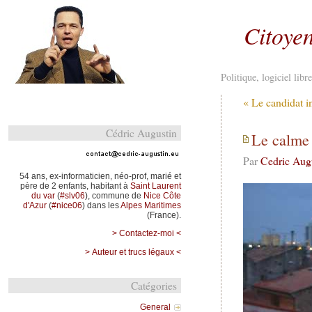
Citoyen
Politique, logiciel lib
« Le candidat i
Cédric Augustin
Le calme 
Par
Cedric Aug
54 ans, ex-informaticien, néo-prof, marié et
père de 2 enfants, habitant à
Saint Laurent
du var
(
#slv06
), commune de
Nice Côte
d'Azur
(
#nice06
) dans les
Alpes Maritimes
(France).
> Contactez-moi <
> Auteur et trucs légaux <
Catégories
General