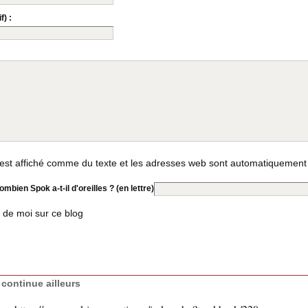
f) :
st affiché comme du texte et les adresses web sont automatiquement
mbien Spok a-t-il d'oreilles ? (en lettre)
 de moi sur ce blog
continue ailleurs