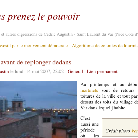
s prenez le pouvoir
re et autres digressions de Cédric Augustin - Saint Laurent du Var (Nice Côte d
nvestit par le mouvement démocrate
-
Algorithme de colonies de fourmis
avant de replonger dedans
ustin
le lundi 14 mai 2007, 22:02 -
General
-
Lien permanent
Au printemps et au débu
martinets
sont de retours 
toitures de la ville et tout pa
dessus des toits du village 
Var dans lequel j'habite.
C'est
aussi une
période
Crédit photo
Ver
où les