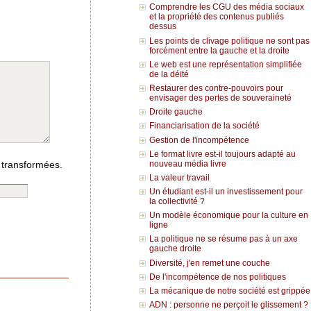
Comprendre les CGU des média sociaux
et la propriété des contenus publiés
dessus
Les points de clivage politique ne sont pas
forcément entre la gauche et la droite
Le web est une représentation simplifiée
de la déité
Restaurer des contre-pouvoirs pour
envisager des pertes de souveraineté
Droite gauche
Financiarisation de la société
Gestion de l'incompétence
Le format livre est-il toujours adapté au
nouveau média livre
 transformées.
La valeur travail
Un étudiant est-il un investissement pour
la collectivité ?
Un modèle économique pour la culture en
ligne
La politique ne se résume pas à un axe
gauche droite
Diversité, j'en remet une couche
De l'incompétence de nos politiques
La mécanique de notre société est grippée
ADN : personne ne perçoit le glissement ?