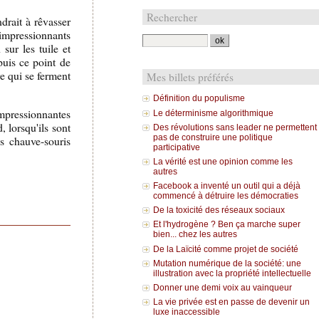
Rechercher
drait à rêvasser
impressionnants
sur les tuile et
puis ce point de
re qui se ferment
Mes billets préférés
Définition du populisme
impressionnantes
Le déterminisme algorithmique
 lorsqu'ils sont
Des révolutions sans leader ne permettent
pas de construire une politique
es chauve-souris
participative
La vérité est une opinion comme les
autres
Facebook a inventé un outil qui a déjà
commencé à détruire les démocraties
De la toxicité des réseaux sociaux
Et l'hydrogène ? Ben ça marche super
bien... chez les autres
De la Laïcité comme projet de société
Mutation numérique de la société: une
illustration avec la propriété intellectuelle
Donner une demi voix au vainqueur
La vie privée est en passe de devenir un
luxe inaccessible