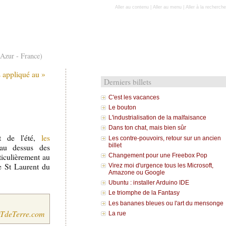
Aller au contenu
|
Aller au menu
|
Aller à la recherche
'Azur - France)
 appliqué au »
Derniers billets
C'est les vacances
Le bouton
L'industrialisation de la malfaisance
Dans ton chat, mais bien sûr
t de l'été,
les
Les contre-pouvoirs, retour sur un ancien
au dessus des
billet
rticulièrement au
Changement pour une Freebox Pop
de St Laurent du
Virez moi d'urgence tous les Microsoft,
Amazone ou Google
Ubuntu : installer Arduino IDE
Le triomphe de la Fantasy
Les bananes bleues ou l'art du mensonge
TdeTerre.com
La rue