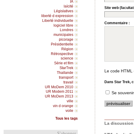
IA
laïcité
Site web (facultati
Législatives
liberté d expression
Liberté individuelle
Commentaire :
logiciel libre
Londres
municipales
picorage
Présidentielle
Région
Rétrospective
science
Série et film
StarTrek
Le code HTML e
Thaïlande
transport
Dans Star Trek, co
travail
UR MoDem 2010
UR Modem 2011
Se souvenir
UR MoDem 2013
ville
vin d orange
voile
Tous les tags
La discussion 
S'abonner