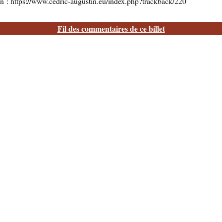
n : https://www.cedric-augustin.eu/index.php?trackback/220
Fil des commentaires de ce billet