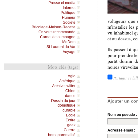
Presse et média
Internet
Politique
Humeur
voltigeurs que 
Société
m'installer les
Bricolage-Maison-Recette
vu inhabituel qu
On vous recommande
Carnet de campagne
et au dessus, ce
MoDem
St Laurent du Var
Ils passent à q
Voyage
pour prendre le
partit dormir d
noires virevolta
Mots clés (tags)
Aglo
Partager ce bil
Amérique
Archive twitter
Chine
dance
Dessin du jour
Ajouter un co
domotique
durable
Nom ou pseudo :
École
Écrire
geek
Guerre
Adresse email :
homoparentalité