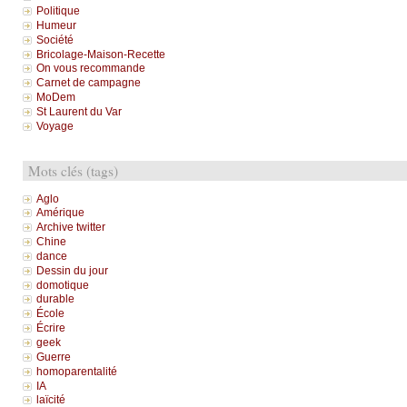
Politique
Humeur
Société
Bricolage-Maison-Recette
On vous recommande
Carnet de campagne
MoDem
St Laurent du Var
Voyage
Mots clés (tags)
Aglo
Amérique
Archive twitter
Chine
dance
Dessin du jour
domotique
durable
École
Écrire
geek
Guerre
homoparentalité
IA
laïcité