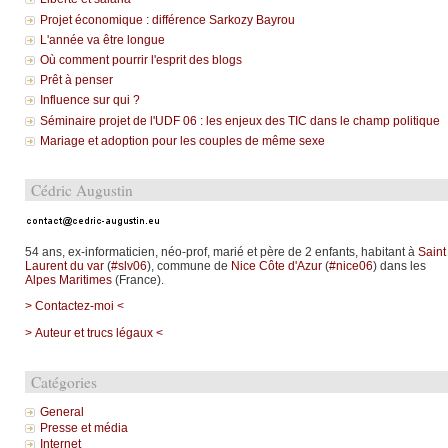
Projet économique : différence Sarkozy Bayrou
L'année va être longue
Où comment pourrir l'esprit des blogs
Prêt à penser
Influence sur qui ?
Séminaire projet de l'UDF 06 : les enjeux des TIC dans le champ politique
Mariage et adoption pour les couples de même sexe
Cédric Augustin
54 ans, ex-informaticien, néo-prof, marié et père de 2 enfants, habitant à
Saint
Laurent du var
(
#slv06
), commune de
Nice Côte d'Azur
(
#nice06
) dans les
Alpes Maritimes
(France).
> Contactez-moi <
> Auteur et trucs légaux <
Catégories
General
Presse et média
Internet