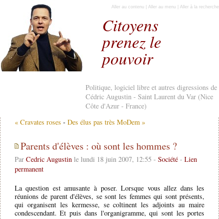
Aller au contenu
|
Aller au menu
|
Aller à la recherche
Citoyens
prenez le
pouvoir
Politique, logiciel libre et autres digressions de
Cédric Augustin - Saint Laurent du Var (Nice
Côte d'Azur - France)
« Cravates roses
-
Des élus pas très MoDem »
Parents d'élèves : où sont les hommes ?
Par
Cedric Augustin
le lundi 18 juin 2007, 12:55 -
Société
-
Lien
permanent
La question est amusante à poser. Lorsque vous allez dans les
réunions de parent d'élèves, se sont les femmes qui sont présents,
qui organisent les kermesse, se coltinent les adjoints au maire
condescendant. Et puis dans l'organigramme, qui sont les portes