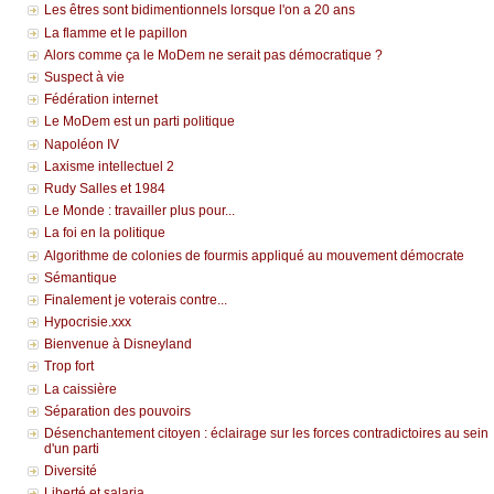
Les êtres sont bidimentionnels lorsque l'on a 20 ans
La flamme et le papillon
Alors comme ça le MoDem ne serait pas démocratique ?
Suspect à vie
Fédération internet
Le MoDem est un parti politique
Napoléon IV
Laxisme intellectuel 2
Rudy Salles et 1984
Le Monde : travailler plus pour...
La foi en la politique
Algorithme de colonies de fourmis appliqué au mouvement démocrate
Sémantique
Finalement je voterais contre...
Hypocrisie.xxx
Bienvenue à Disneyland
Trop fort
La caissière
Séparation des pouvoirs
Désenchantement citoyen : éclairage sur les forces contradictoires au sein
d'un parti
Diversité
Liberté et salaria