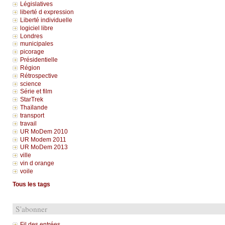
Législatives
liberté d expression
Liberté individuelle
logiciel libre
Londres
municipales
picorage
Présidentielle
Région
Rétrospective
science
Série et film
StarTrek
Thaïlande
transport
travail
UR MoDem 2010
UR Modem 2011
UR MoDem 2013
ville
vin d orange
voile
Tous les tags
S'abonner
Fil des entrées