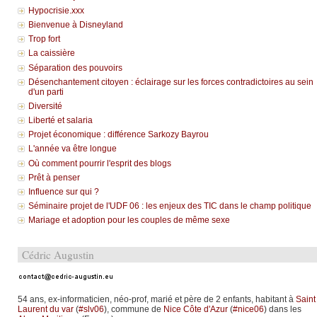
Hypocrisie.xxx
Bienvenue à Disneyland
Trop fort
La caissière
Séparation des pouvoirs
Désenchantement citoyen : éclairage sur les forces contradictoires au sein
d'un parti
Diversité
Liberté et salaria
Projet économique : différence Sarkozy Bayrou
L'année va être longue
Où comment pourrir l'esprit des blogs
Prêt à penser
Influence sur qui ?
Séminaire projet de l'UDF 06 : les enjeux des TIC dans le champ politique
Mariage et adoption pour les couples de même sexe
Cédric Augustin
54 ans, ex-informaticien, néo-prof, marié et père de 2 enfants, habitant à
Saint
Laurent du var
(
#slv06
), commune de
Nice Côte d'Azur
(
#nice06
) dans les