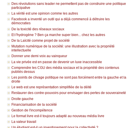
Des révolutions sans leader ne permettent pas de construire une politique
participative
La vérité est une opinion comme les autres
Facebook a inventé un outil qui a déjà commencé à détruire les
démocraties
De la toxicité des réseaux sociaux
Et l'hydrogène ? Ben ça marche super bien... chez les autres
De la Laïcité comme projet de société
Mutation numérique de la société: une illustration avec la propriété
intellectuelle
Donner une demi voix au vainqueur
La vie privée est en passe de devenir un luxe inaccessible
Comprendre les CGU des média sociaux et la propriété des contenus
publiés dessus
Les points de clivage politique ne sont pas forcément entre la gauche et la
droite
Le web est une représentation simplifiée de la déité
Restaurer des contre-pouvoirs pour envisager des pertes de souveraineté
Droite gauche
Financiarisation de la société
Gestion de l'incompétence
Le format livre est-il toujours adapté au nouveau média livre
La valeur travail
Un étudiant est-il un investissement pour la collectivité ?