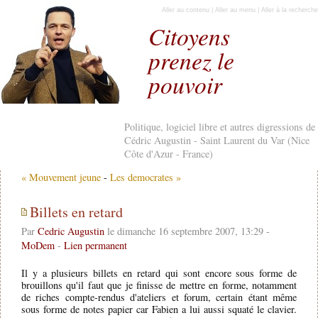
Aller au contenu
|
Aller au menu
|
Aller à la recherche
Citoyens
prenez le
pouvoir
Politique, logiciel libre et autres digressions de
Cédric Augustin - Saint Laurent du Var (Nice
Côte d'Azur - France)
« Mouvement jeune
-
Les democrates »
Billets en retard
Par
Cedric Augustin
le dimanche 16 septembre 2007, 13:29 -
MoDem
-
Lien permanent
Il y a plusieurs billets en retard qui sont encore sous forme de
brouillons qu'il faut que je finisse de mettre en forme, notamment
de riches compte-rendus d'ateliers et forum, certain étant même
sous forme de notes papier car Fabien a lui aussi squaté le clavier.