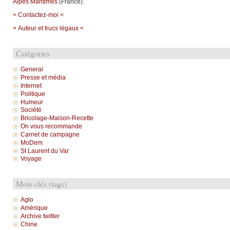
Alpes Maritimes
(France).
> Contactez-moi <
> Auteur et trucs légaux <
Catégories
General
Presse et média
Internet
Politique
Humeur
Société
Bricolage-Maison-Recette
On vous recommande
Carnet de campagne
MoDem
St Laurent du Var
Voyage
Mots clés (tags)
Aglo
Amérique
Archive twitter
Chine