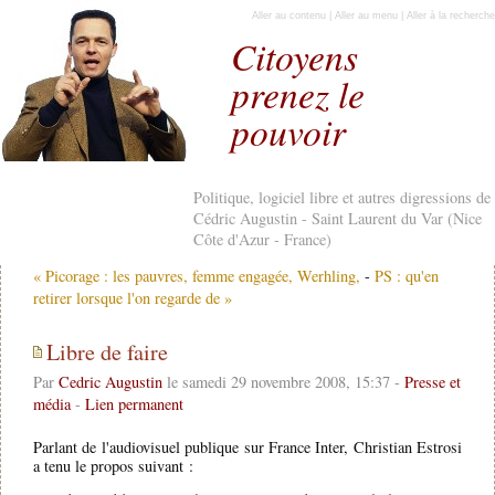
Aller au contenu
|
Aller au menu
|
Aller à la recherche
Citoyens
prenez le
pouvoir
Politique, logiciel libre et autres digressions de
Cédric Augustin - Saint Laurent du Var (Nice
Côte d'Azur - France)
« Picorage : les pauvres, femme engagée, Werhling,
-
PS : qu'en
retirer lorsque l'on regarde de »
Libre de faire
Par
Cedric Augustin
le samedi 29 novembre 2008, 15:37 -
Presse et
média
-
Lien permanent
Parlant de l'audiovisuel publique sur France Inter, Christian Estrosi
a tenu le propos suivant :