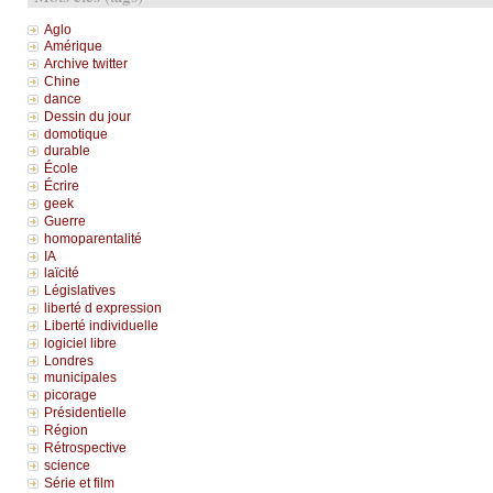
Aglo
Amérique
Archive twitter
Chine
dance
Dessin du jour
domotique
durable
École
Écrire
geek
Guerre
homoparentalité
IA
laïcité
Législatives
liberté d expression
Liberté individuelle
logiciel libre
Londres
municipales
picorage
Présidentielle
Région
Rétrospective
science
Série et film