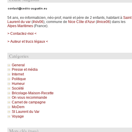
54 ans, ex-informaticien, néo-prof, marié et père de 2 enfants, habitant à
Saint
Laurent du var
(
#slv06
), commune de
Nice Côte d'Azur
(
#nice06
) dans les
Alpes Maritimes
(France).
> Contactez-moi <
> Auteur et trucs légaux <
Catégories
General
Presse et média
Internet
Politique
Humeur
Société
Bricolage-Maison-Recette
On vous recommande
Carnet de campagne
MoDem
St Laurent du Var
Voyage
Mots clés (tags)