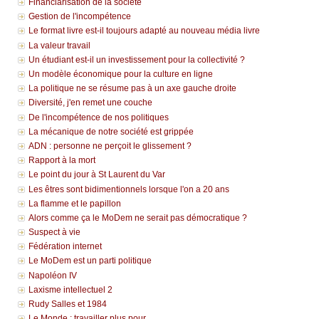
Financiarisation de la société
Gestion de l'incompétence
Le format livre est-il toujours adapté au nouveau média livre
La valeur travail
Un étudiant est-il un investissement pour la collectivité ?
Un modèle économique pour la culture en ligne
La politique ne se résume pas à un axe gauche droite
Diversité, j'en remet une couche
De l'incompétence de nos politiques
La mécanique de notre société est grippée
ADN : personne ne perçoit le glissement ?
Rapport à la mort
Le point du jour à St Laurent du Var
Les êtres sont bidimentionnels lorsque l'on a 20 ans
La flamme et le papillon
Alors comme ça le MoDem ne serait pas démocratique ?
Suspect à vie
Fédération internet
Le MoDem est un parti politique
Napoléon IV
Laxisme intellectuel 2
Rudy Salles et 1984
Le Monde : travailler plus pour...