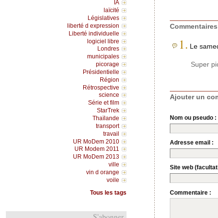
IA
laïcité
Législatives
Commentaires
liberté d expression
Liberté individuelle
1.
logiciel libre
Le samed
Londres
municipales
Super pi
picorage
Présidentielle
Région
Rétrospective
science
Ajouter un co
Série et film
StarTrek
Nom ou pseudo :
Thaïlande
transport
travail
UR MoDem 2010
Adresse email :
UR Modem 2011
UR MoDem 2013
ville
Site web (facultati
vin d orange
voile
Commentaire :
Tous les tags
S'abonner