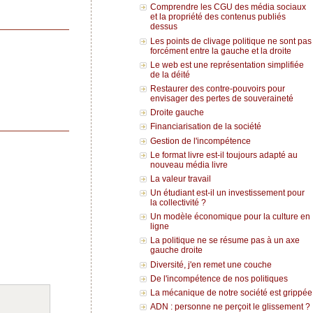
Comprendre les CGU des média sociaux
et la propriété des contenus publiés
dessus
Les points de clivage politique ne sont pas
forcément entre la gauche et la droite
Le web est une représentation simplifiée
de la déité
Restaurer des contre-pouvoirs pour
envisager des pertes de souveraineté
Droite gauche
Financiarisation de la société
Gestion de l'incompétence
Le format livre est-il toujours adapté au
nouveau média livre
La valeur travail
Un étudiant est-il un investissement pour
la collectivité ?
Un modèle économique pour la culture en
ligne
La politique ne se résume pas à un axe
gauche droite
Diversité, j'en remet une couche
De l'incompétence de nos politiques
La mécanique de notre société est grippée
ADN : personne ne perçoit le glissement ?