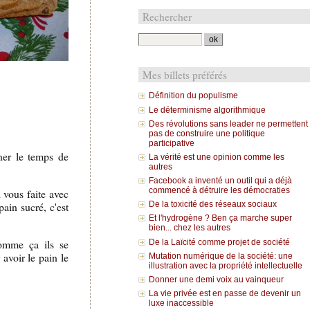
Rechercher
Mes billets préférés
Définition du populisme
Le déterminisme algorithmique
Des révolutions sans leader ne permettent
pas de construire une politique
participative
ner le temps de
La vérité est une opinion comme les
autres
Facebook a inventé un outil qui a déjà
commencé à détruire les démocraties
 vous faite avec
pain sucré, c'est
De la toxicité des réseaux sociaux
Et l'hydrogène ? Ben ça marche super
bien... chez les autres
comme ça ils se
De la Laïcité comme projet de société
 avoir le pain le
Mutation numérique de la société: une
illustration avec la propriété intellectuelle
Donner une demi voix au vainqueur
La vie privée est en passe de devenir un
luxe inaccessible