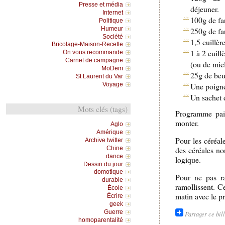
Presse et média
déjeuner.
Internet
100g de fa
Politique
Humeur
250g de fa
Société
1,5 cuillèr
Bricolage-Maison-Recette
1 à 2 cuill
On vous recommande
Carnet de campagne
(ou de miel
MoDem
25g de beu
St Laurent du Var
Voyage
Une poigné
Un sachet 
Mots clés (tags)
Programme pain
monter.
Aglo
Amérique
Pour les céréal
Archive twitter
des céréales non
Chine
dance
logique.
Dessin du jour
domotique
Pour ne pas ra
durable
ramollissent. Ce
École
matin avec le 
Écrire
geek
Guerre
Partager ce bil
homoparentalité