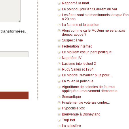
Rapport à la mort
Le point du jour à St Laurent du Var
Les êtres sont bidimentionnels lorsque l'on
a 20 ans
La flamme et le papillon
Alors comme ça le MoDem ne serait pas
 transformées.
démocratique ?
Suspect à vie
Fédération internet
Le MoDem est un parti politique
Napoléon IV
Laxisme intellectuel 2
Rudy Salles et 1984
Le Monde : travailler plus pour...
La foi en la politique
Algorithme de colonies de fourmis
appliqué au mouvement démocrate
Sémantique
Finalement je voterais contre...
Hypocrisie.xxx
Bienvenue à Disneyland
Trop fort
La caissière