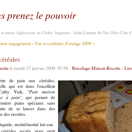
s prenez le pouvoir
re et autres digressions de Cédric Augustin - Saint Laurent du Var (Nice Côte d
 mon engagement
-
Vin et confiture d'orange 2009 »
céréales
ustin
le mardi 27 janvier 2009, 07:58 -
Bricolage-Maison-Recette
-
Lie
tte de pain aux céréales,
elle qui est dans l'excellent
Cathy Ytak, "
Pain maison
ne à pain
", qui permet de
remiers pains spéciaux sans
suite de se lancer dans des
s des recettes.
iquide, moitié/moitié lait eau
éréales sucrés pour petit