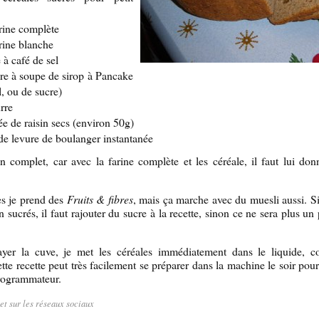
rine complète
rine blanche
e à café de sel
ère à soupe de sirop à Pancake
, ou de sucre)
rre
e de raisin secs (environ 50g)
de levure de boulanger instantanée
 complet, car avec la farine complète et les céréale, il faut lui don
es je prend des
Fruits & fibres
, mais ça marche avec du muesli aussi. Si
 sucrés, il faut rajouter du sucre à la recette, sinon ce ne sera plus un 
yer la cuve, je met les céréales immédiatement dans le liquide, 
tte recette peut très facilement se préparer dans la machine le soir pour
programmateur.
let sur les réseaux sociaux