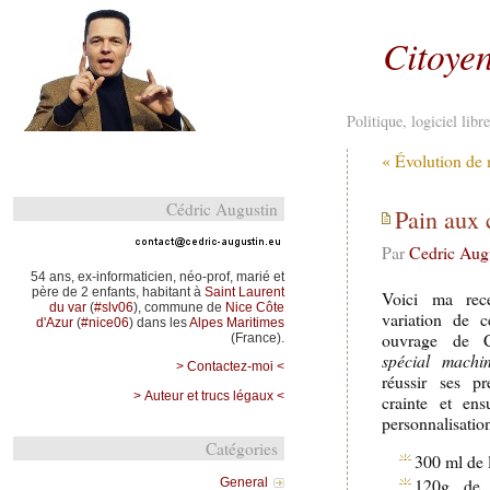
Citoyen
Politique, logiciel lib
« Évolution de
Cédric Augustin
Pain aux 
Par
Cedric Aug
54 ans, ex-informaticien, néo-prof, marié et
père de 2 enfants, habitant à
Saint Laurent
Voici ma rece
du var
(
#slv06
), commune de
Nice Côte
variation de c
d'Azur
(
#nice06
) dans les
Alpes Maritimes
ouvrage de 
(France).
spécial machi
> Contactez-moi <
réussir ses p
> Auteur et trucs légaux <
crainte et en
personnalisation
Catégories
300 ml de l
120g de c
General