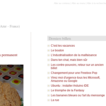
Aller au contenu
|
Aller au menu
|
Aller à la recherche
'Azur - France)
Derniers billets
C'est les vacances
Le bouton
n permanent
L'industrialisation de la malfaisance
Dans ton chat, mais bien sûr
Les contre-pouvoirs, retour sur un ancien
billet
Changement pour une Freebox Pop
Virez moi d'urgence tous les Microsoft,
Amazone ou Google
Ubuntu : installer Arduino IDE
Le triomphe de la Fantasy
Les bananes bleues ou l'art du mensonge
La rue