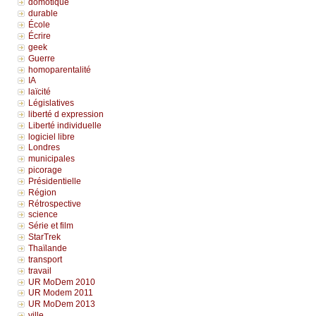
domotique
durable
École
Écrire
geek
Guerre
homoparentalité
IA
laïcité
Législatives
liberté d expression
Liberté individuelle
logiciel libre
Londres
municipales
picorage
Présidentielle
Région
Rétrospective
science
Série et film
StarTrek
Thaïlande
transport
travail
UR MoDem 2010
UR Modem 2011
UR MoDem 2013
ville