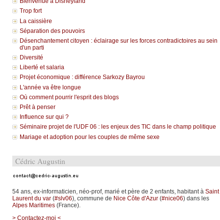
Bienvenue à Disneyland
Trop fort
La caissière
Séparation des pouvoirs
Désenchantement citoyen : éclairage sur les forces contradictoires au sein
d'un parti
Diversité
Liberté et salaria
Projet économique : différence Sarkozy Bayrou
L'année va être longue
Où comment pourrir l'esprit des blogs
Prêt à penser
Influence sur qui ?
Séminaire projet de l'UDF 06 : les enjeux des TIC dans le champ politique
Mariage et adoption pour les couples de même sexe
Cédric Augustin
54 ans, ex-informaticien, néo-prof, marié et père de 2 enfants, habitant à
Saint
Laurent du var
(
#slv06
), commune de
Nice Côte d'Azur
(
#nice06
) dans les
Alpes Maritimes
(France).
> Contactez-moi <