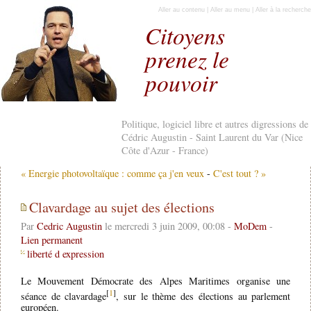
Aller au contenu
|
Aller au menu
|
Aller à la recherche
Citoyens
prenez le
pouvoir
Politique, logiciel libre et autres digressions de
Cédric Augustin - Saint Laurent du Var (Nice
Côte d'Azur - France)
« Energie photovoltaïque : comme ça j'en veux
-
C'est tout ? »
Clavardage au sujet des élections
Par
Cedric Augustin
le mercredi 3 juin 2009, 00:08 -
MoDem
-
Lien permanent
liberté d expression
Le Mouvement Démocrate des Alpes Maritimes organise une
[
1
]
séance de clavardage
, sur le thème des élections au parlement
européen.