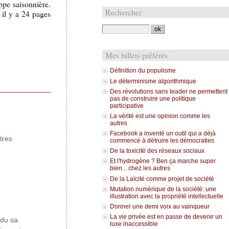
ppe saisonnière.
Rechercher
 il y a 24 pages
Mes billets préférés
Définition du populisme
Le déterminisme algorithmique
Des révolutions sans leader ne permettent
pas de construire une politique
participative
La vérité est une opinion comme les
autres
Facebook a inventé un outil qui a déjà
utres
commencé à détruire les démocraties
De la toxicité des réseaux sociaux
Et l'hydrogène ? Ben ça marche super
bien... chez les autres
De la Laïcité comme projet de société
Mutation numérique de la société: une
illustration avec la propriété intellectuelle
Donner une demi voix au vainqueur
La vie privée est en passe de devenir un
rdu sa
luxe inaccessible