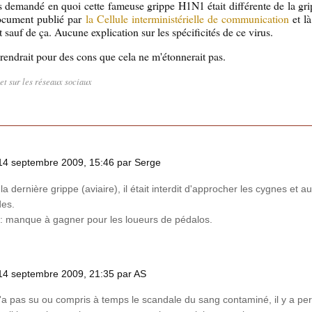
s demandé en quoi cette fameuse grippe H1N1 était différente de la gri
document publié par
la Cellule interministérielle de communication
et là
t sauf de ça. Aucune explication sur les spécificités de ce virus.
rendrait pour des cons que cela ne m'étonnerait pas.
let sur les réseaux sociaux
14 septembre 2009, 15:46 par Serge
a dernière grippe (aviaire), il était interdit d'approcher les cygnes et a
des.
 : manque à gagner pour les loueurs de pédalos.
14 septembre 2009, 21:35 par AS
'a pas su ou compris à temps le scandale du sang contaminé, il y a pe