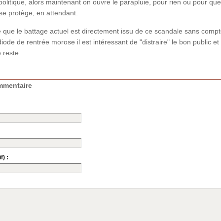
 politique, alors maintenant on ouvre le parapluie, pour rien ou pour qu
se protège, en attendant.
 que le battage actuel est directement issu de ce scandale sans compt
iode de rentrée morose il est intéressant de "distraire" le bon public et l
e reste.
mmentaire
f) :