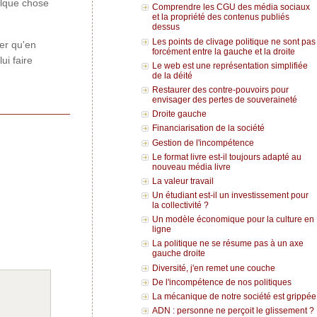
elque chose
Comprendre les CGU des média sociaux
et la propriété des contenus publiés
dessus
Les points de clivage politique ne sont pas
er qu'en
forcément entre la gauche et la droite
ui faire
Le web est une représentation simplifiée
de la déité
Restaurer des contre-pouvoirs pour
envisager des pertes de souveraineté
Droite gauche
Financiarisation de la société
Gestion de l'incompétence
Le format livre est-il toujours adapté au
nouveau média livre
La valeur travail
Un étudiant est-il un investissement pour
la collectivité ?
Un modèle économique pour la culture en
ligne
La politique ne se résume pas à un axe
gauche droite
Diversité, j'en remet une couche
De l'incompétence de nos politiques
La mécanique de notre société est grippée
ADN : personne ne perçoit le glissement ?