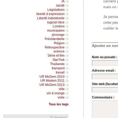
carrière
IA
laïcité
mais on 
Législatives
liberté d expression
Je pense
Liberté individuelle
cette péd
logiciel libre
Londres
oublier l
municipales
picorage
Présidentielle
Région
Ajouter un co
Rétrospective
science
Série et film
Nom ou pseudo :
StarTrek
Thaïlande
transport
Adresse email :
travail
UR MoDem 2010
UR Modem 2011
Site web (facultati
UR MoDem 2013
ville
vin d orange
voile
Commentaire :
Tous les tags
S'abonner