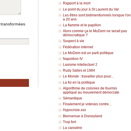
Rapport à la mort
Le point du jour à St Laurent du Var
Les êtres sont bidimentionnels lorsque l'on
a 20 ans
 transformées.
La flamme et le papillon
Alors comme ça le MoDem ne serait pas
démocratique ?
Suspect à vie
Fédération internet
Le MoDem est un parti politique
Napoléon IV
Laxisme intellectuel 2
Rudy Salles et 1984
Le Monde : travailler plus pour...
La foi en la politique
Algorithme de colonies de fourmis
appliqué au mouvement démocrate
Sémantique
Finalement je voterais contre...
Hypocrisie.xxx
Bienvenue à Disneyland
Trop fort
La caissière