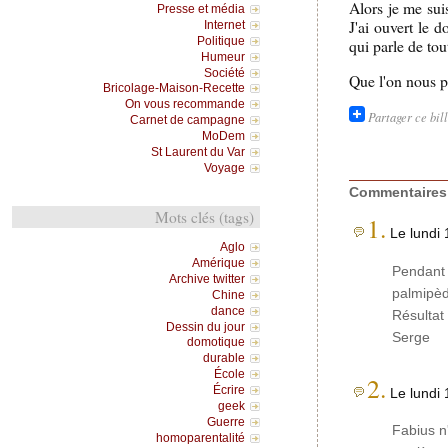
Alors je me sui
Presse et média
J'ai ouvert le 
Internet
Politique
qui parle de tou
Humeur
Société
Que l'on nous p
Bricolage-Maison-Recette
On vous recommande
Partager ce bil
Carnet de campagne
MoDem
St Laurent du Var
Voyage
Commentaires
Mots clés (tags)
1.
Le lundi 
Aglo
Amérique
Pendant l
Archive twitter
palmipè
Chine
dance
Résultat
Dessin du jour
Serge
domotique
durable
École
2.
Écrire
Le lundi 
geek
Guerre
Fabius n
homoparentalité