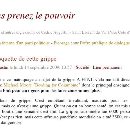
s prenez le pouvoir
re et autres digressions de Cédric Augustin - Saint Laurent du Var (Nice Côte d
 interne d'un parti politique
-
Picorage : sur l'offre publique de dialogue
squette de cette grippe
ustin
le lundi 14 septembre 2009, 13:57 -
Société
-
Lien permanent
 de ce matraquage au sujet de la grippe A H1N1. Cela me fait dire
de
Michael Moore
"
Bowling for Columbine
" dont le principal enseign
a font peur aux gens pour les faire consommer plus
".
ons de grippe. C'est embêtant, invalidant, mauvais pour les 
, mais ce n'est qu'une grippe. Quant on est en bonne santé, on est mis 
u bout d'une semaine c'est fini. La grippe saisonnière tue 6000 pers
n'est pas rien, mais cette affreuse pandémie mondiale en a tué 3500, ce
s dangereuse.