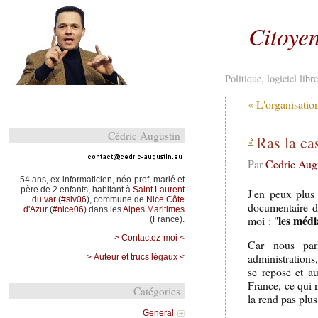
Citoyen
Politique, logiciel lib
« L'organisation
Cédric Augustin
Ras la ca
Par
Cedric Aug
54 ans, ex-informaticien, néo-prof, marié et
père de 2 enfants, habitant à
Saint Laurent
J'en peux plus
du var
(
#slv06
), commune de
Nice Côte
documentaire 
d'Azur
(
#nice06
) dans les
Alpes Maritimes
les médi
moi : "
(France).
> Contactez-moi <
Car nous parl
administrations
> Auteur et trucs légaux <
se repose et a
France, ce qui 
Catégories
la rend pas plu
General