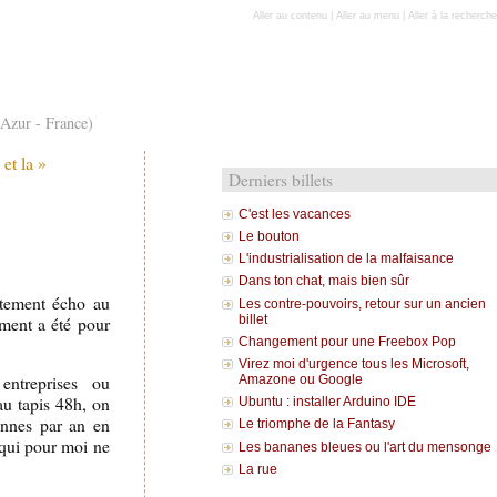
Aller au contenu
|
Aller au menu
|
Aller à la recherche
'Azur - France)
 et la »
Derniers billets
C'est les vacances
Le bouton
L'industrialisation de la malfaisance
Dans ton chat, mais bien sûr
ctement écho au
Les contre-pouvoirs, retour sur un ancien
ement a été pour
billet
Changement pour une Freebox Pop
Virez moi d'urgence tous les Microsoft,
entreprises ou
Amazone ou Google
au tapis 48h, on
Ubuntu : installer Arduino IDE
onnes par an en
Le triomphe de la Fantasy
 qui pour moi ne
Les bananes bleues ou l'art du mensonge
La rue