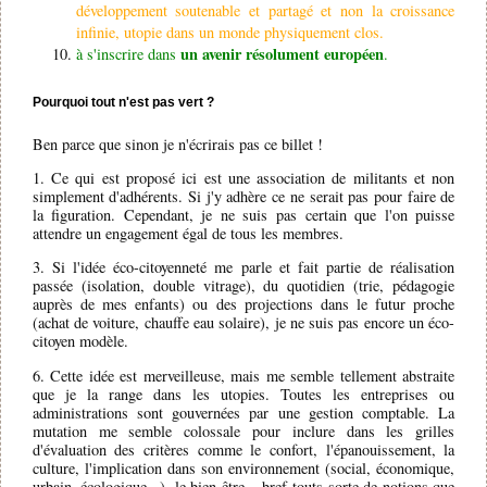
développement soutenable et partagé et non la croissance
infinie, utopie dans un monde physiquement clos.
un avenir résolument européen
à s'inscrire dans
.
Pourquoi tout n'est pas vert ?
Ben parce que sinon je n'écrirais pas ce billet !
1. Ce qui est proposé ici est une association de militants et non
simplement d'adhérents. Si j'y adhère ce ne serait pas pour faire de
la figuration. Cependant, je ne suis pas certain que l'on puisse
attendre un engagement égal de tous les membres.
3. Si l'idée éco-citoyenneté me parle et fait partie de réalisation
passée (isolation, double vitrage), du quotidien (trie, pédagogie
auprès de mes enfants) ou des projections dans le futur proche
(achat de voiture, chauffe eau solaire), je ne suis pas encore un éco-
citoyen modèle.
6. Cette idée est merveilleuse, mais me semble tellement abstraite
que je la range dans les utopies. Toutes les entreprises ou
administrations sont gouvernées par une gestion comptable. La
mutation me semble colossale pour inclure dans les grilles
d'évaluation des critères comme le confort, l'épanouissement, la
culture, l'implication dans son environnement (social, économique,
urbain, écologique...), le bien être... bref touts sorte de notions que