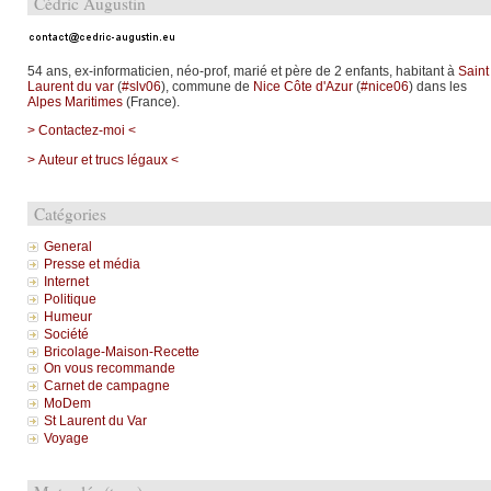
Cédric Augustin
54 ans, ex-informaticien, néo-prof, marié et père de 2 enfants, habitant à
Saint
Laurent du var
(
#slv06
), commune de
Nice Côte d'Azur
(
#nice06
) dans les
Alpes Maritimes
(France).
> Contactez-moi <
> Auteur et trucs légaux <
Catégories
General
Presse et média
Internet
Politique
Humeur
Société
Bricolage-Maison-Recette
On vous recommande
Carnet de campagne
MoDem
St Laurent du Var
Voyage