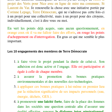
projet des Verts pour Nice avec en ligne de mire ma commune, St
Laurent du Var
. Je renouvelle la chose avec une initiative portée par
Corinne Lepage
,
Terre Démocrate
, qui ne s'adresse pas cette fois-ci
à un projet pour une collectivité, mais à un projet pour des citoyens,
individuellement, c'est à dire vous ou moi.
En vert les points déjà acquis, sans aucun questionnement
,
en
orange ceux où il va me falloir faire des efforts
,
en rouge les points
d'achoppement ou d'interrogation
. En gras ce qui me semble le plus
important.
Les 10 engagements des membres de Terre Démocrate
à faire vivre le projet pendant la durée de celui-ci. Son
adhésion est donc active et l’engage
.
Elle est participative et
égale à celle de chaque membre.
à assurer la promotion des bonnes pratiques
environnementales et des nouvelles éco-technologies.
à appliquer ces bonnes pratiques à lui-même en premier lieu
par la réduction significative de ses impacts personnels (eau,
énergie, déchets, GES.).
une laïcité forte
à promouvoir
, faire de la place des femmes
dans les sociétés une question centrale afin d’assurer une
le dialogue inter générationnel
égalité effective, renouer
,