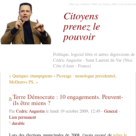
Aller au contenu
|
Aller au menu
|
Aller à la recherche
Citoyens
prenez le
pouvoir
Politique, logiciel libre et autres digressions de
Cédric Augustin - Saint Laurent du Var (Nice
Côte d'Azur - France)
« Quelques champignons
-
Picorage : monologue présidentiel,
MoDemvs PS, »
Terre Démocrate : 10 engagements. Peuvent-
ils être miens ?
Par
Cedric Augustin
le lundi 19 octobre 2009, 12:49 -
General
-
Lien permanent
durable
Lors des élections municipales de 2008, j'avais essayé de
relire le