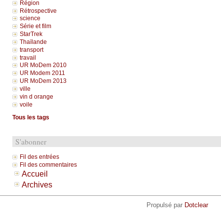
Région
Rétrospective
science
Série et film
StarTrek
Thaïlande
transport
travail
UR MoDem 2010
UR Modem 2011
UR MoDem 2013
ville
vin d orange
voile
Tous les tags
S'abonner
Fil des entrées
Fil des commentaires
Accueil
Archives
Propulsé par
Dotclear