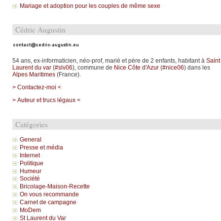
Mariage et adoption pour les couples de même sexe
Cédric Augustin
54 ans, ex-informaticien, néo-prof, marié et père de 2 enfants, habitant à
Saint
Laurent du var
(
#slv06
), commune de
Nice Côte d'Azur
(
#nice06
) dans les
Alpes Maritimes
(France).
> Contactez-moi <
> Auteur et trucs légaux <
Catégories
General
Presse et média
Internet
Politique
Humeur
Société
Bricolage-Maison-Recette
On vous recommande
Carnet de campagne
MoDem
St Laurent du Var