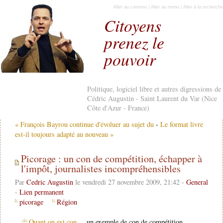
Aller au contenu
|
Aller au menu
|
Aller à la recherche
Citoyens
prenez le
pouvoir
Politique, logiciel libre et autres digressions de
Cédric Augustin - Saint Laurent du Var (Nice
Côte d'Azur - France)
« François Bayrou continue d'évoluer au sujet du
-
Le format livre
est-il toujours adapté au nouveau »
Picorage : un con de compétition, échapper à
l'impôt, journalistes incompréhensibles
Par
Cedric Augustin
le vendredi 27 novembre 2009, 21:42 -
General
-
Lien permanent
picorage
Région
Quant on est con...
, un exemple de con de compétition.