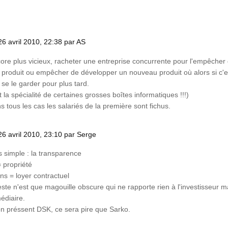
26 avril 2010, 22:38 par AS
ncore plus vicieux, racheter une entreprise concurrente pour l'empêcher 
produit ou empêcher de développer un nouveau produit où alors si c'es
 se le garder pour plus tard.
t la spécialité de certaines grosses boîtes informatiques !!!)
s tous les cas les salariés de la première sont fichus.
26 avril 2010, 23:10 par Serge
us simple : la transparence
= propriété
ns = loyer contractuel
reste n'est que magouille obscure qui ne rapporte rien à l'investisseur
médiaire.
on préssent DSK, ce sera pire que Sarko.