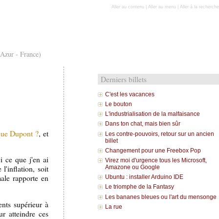
Aller au contenu
|
Aller au menu
|
Aller à la recherche
'Azur - France)
Derniers billets
C'est les vacances
Le bouton
L'industrialisation de la malfaisance
Dans ton chat, mais bien sûr
 que Dupont ?
, et
Les contre-pouvoirs, retour sur un ancien
billet
Changement pour une Freebox Pop
i ce que j'en ai
Virez moi d'urgence tous les Microsoft,
l'inflation, soit
Amazone ou Google
ale rapporte en
Ubuntu : installer Arduino IDE
Le triomphe de la Fantasy
Les bananes bleues ou l'art du mensonge
nts supérieur à
La rue
r atteindre ces