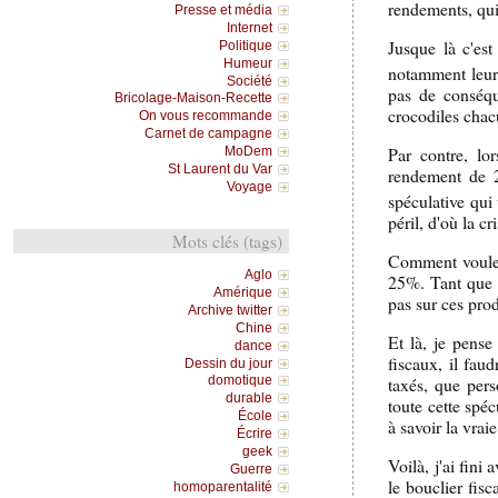
rendements, qui 
Presse et média
Internet
Jusque là c'est 
Politique
Humeur
notamment leur 
Société
pas de conséqu
Bricolage-Maison-Recette
crocodiles chac
On vous recommande
Carnet de campagne
Par contre, lo
MoDem
St Laurent du Var
rendement de 2
Voyage
spéculative qui
péril, d'où la c
Mots clés (tags)
Comment voulez-
Aglo
25%. Tant que l
Amérique
pas sur ces prod
Archive twitter
Chine
Et là, je pense
dance
fiscaux, il fau
Dessin du jour
taxés, que pers
domotique
durable
toute cette spé
École
à savoir la vrai
Écrire
geek
Voilà, j'ai fini
Guerre
le bouclier fisc
homoparentalité