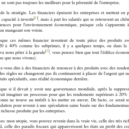
ne sont pas toujours les meilleurs pour la pérennité de l'entreprise.
de la stratégie. Les financiers épuisent les entreprises et mettent en p
[
1
]
capacité à investir
, mais à part les salariés qui se retrouvent au ch
ences pour l'environnement économique, puisque cela s'apparente
un mangeant son voisin.
rsque ces mêmes financier inventent de toute pièce des produits a
0 à 40% comme les subprimes, il y a quelques temps, ou dans la 
[
3
]
 va nous péter à la gueule
, vous pensez bien que tout l'édifice écono
rise que nous vivons).
vous dire à des financiers de renoncer à des produits avec des rende
es règles ne changeront pas ils continueront à placer de l'argent qui ne
uits spéculatifs, sans réalité économique derrière.
 que si il devait y avoir une gouvernance mondiale, après la suppres
drait imaginer un processus pour que les rendements supérieurs à 20% 
onne ne trouve un intérêt à les mettre en œuvre. De facto, ce serait 
culation pour revenir à une spéculation saine basée sur des fondament
e richesse produite par les entreprises.
 avec mon utopie, vous pouvez revenir dans la vraie vie, celle des très ri
al, celle des paradis fiscaux qui appauvrissent les états au profit des co