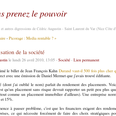
s prenez le pouvoir
re et autres digressions de Cédric Augustin - Saint Laurent du Var (Nice Côte d
aire
-
Picorage : Media rentable ? »
sation de la société
ustin
le lundi 26 avril 2010, 13:05 -
Société
-
Lien permanent
imé le billet de Jean François Kahn
Durand vaut-il 500 fois plus cher
direct avec une émission de Daniel Mermet que j'avais trouvé édifiante.
ité (dont j'ai oublié le nom) parlait du rendement des placements. Voic
est qu'un placement sans risque devrait rapporter un petit peu plus que 
(tout comme un placement immobilier d'ailleurs). Une entreprise norm
8 et 15%.
nce à pauser problème, c'est que les financiers exigent des rendeme
rises, ce qui nécessite forcément de faire des choix stratégiques pou