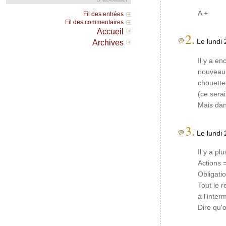
A +
Fil des entrées
Fil des commentaires
Accueil
2.
Le lundi 
Archives
Il y a e
nouveau 
chouette
(ce serai
Mais dan
3.
Le lundi 
Il y a pl
Actions 
Obligatio
Tout le 
à l'inter
Dire qu'