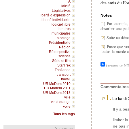
des amis du Fou
IA
laïcité
Législatives
Notes
liberté d expression
Liberté individuelle
[
1
] Par exemple, 
logiciel libre
absorber une peti
Londres
municipales
[
2
] Suite au déma
picorage
Présidentielle
[
3
] Parce que vo
Région
foutus la merde a
Rétrospective
science
Série et film
Partager ce bil
StarTrek
Thaïlande
transport
travail
UR MoDem 2010
Commentaires
UR Modem 2011
UR MoDem 2013
1.
ville
Le lundi 
vin d orange
voile
Il y a b
Tous les tags
limiter l
ne pas in
S'abonner