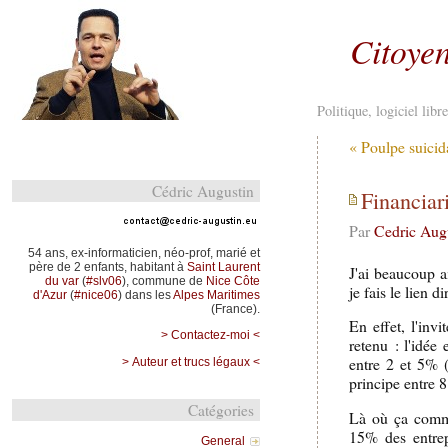
Citoyen
Politique, logiciel lib
« Poulpe suicid
Cédric Augustin
Financiari
Par
Cedric Aug
54 ans, ex-informaticien, néo-prof, marié et
père de 2 enfants, habitant à
Saint Laurent
J'ai beaucoup a
du var
(
#slv06
), commune de
Nice Côte
je fais le lien 
d'Azur
(
#nice06
) dans les
Alpes Maritimes
(France).
En effet, l'inv
> Contactez-moi <
retenu : l'idée 
entre 2 et 5% 
> Auteur et trucs légaux <
principe entre 
Catégories
Là où ça comme
15% des entrep
General