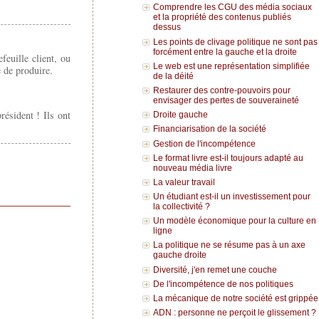
Comprendre les CGU des média sociaux
et la propriété des contenus publiés
dessus
Les points de clivage politique ne sont pas
forcément entre la gauche et la droite
feuille client, ou
Le web est une représentation simplifiée
e de produire.
de la déité
Restaurer des contre-pouvoirs pour
envisager des pertes de souveraineté
ésident ! Ils ont
Droite gauche
Financiarisation de la société
Gestion de l'incompétence
Le format livre est-il toujours adapté au
nouveau média livre
La valeur travail
Un étudiant est-il un investissement pour
la collectivité ?
Un modèle économique pour la culture en
ligne
La politique ne se résume pas à un axe
gauche droite
Diversité, j'en remet une couche
De l'incompétence de nos politiques
La mécanique de notre société est grippée
ADN : personne ne perçoit le glissement ?