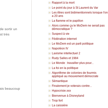
Rapport à la mort
Le point du jour à St Laurent du Var
Les êtres sont bidimentionnels lorsque l'on
a 20 ans
La flamme et le papillon
Alors comme ça le MoDem ne serait pas
de sortir un
démocratique ?
Suspect à vie
t très
Fédération internet
Le MoDem est un parti politique
Napoléon IV
Laxisme intellectuel 2
Rudy Salles et 1984
Le Monde : travailler plus pour...
La foi en la politique
Algorithme de colonies de fourmis
appliqué au mouvement démocrate
Sémantique
Finalement je voterais contre...
 mais beaucoup
Hypocrisie.xxx
Bienvenue à Disneyland
Trop fort
La caissière