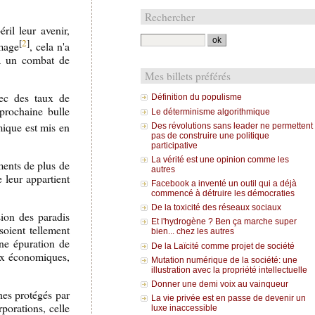
Rechercher
éril leur avenir,
[
2
]
ômage
, cela n'a
 à un combat de
Mes billets préférés
vec des taux de
Définition du populisme
prochaine bulle
Le déterminisme algorithmique
mique est mis en
Des révolutions sans leader ne permettent
pas de construire une politique
participative
La vérité est une opinion comme les
ments de plus de
autres
 leur appartient
Facebook a inventé un outil qui a déjà
commencé à détruire les démocraties
De la toxicité des réseaux sociaux
sion des paradis
Et l'hydrogène ? Ben ça marche super
soient tellement
bien... chez les autres
une épuration de
De la Laïcité comme projet de société
aux économiques,
Mutation numérique de la société: une
illustration avec la propriété intellectuelle
Donner une demi voix au vainqueur
ches protégés par
La vie privée est en passe de devenir un
rporations, celle
luxe inaccessible