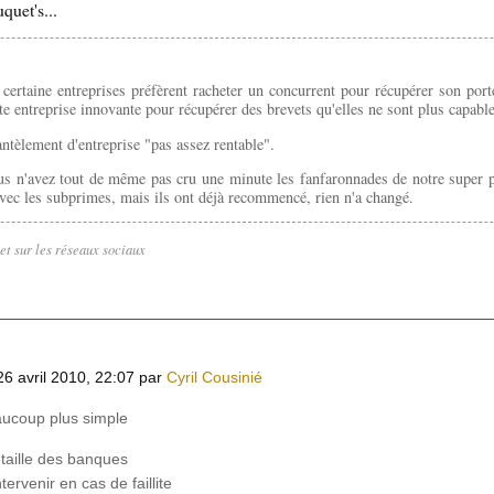
quet's...
certaine entreprises préfèrent racheter un concurrent pour récupérer son porte
te entreprise innovante pour récupérer des brevets qu'elles ne sont plus capabl
ntèlement d'entreprise "pas assez rentable".
us n'avez tout de même pas cru une minute les fanfaronnades de notre super pr
vec les subprimes, mais ils ont déjà recommencé, rien n'a changé.
let sur les réseaux sociaux
26 avril 2010, 22:07 par
Cyril Cousinié
eaucoup plus simple
a taille des banques
tervenir en cas de faillite