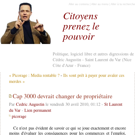
Aller au contenu
|
Aller au menu
|
Aller à la recherche
Citoyens
prenez le
pouvoir
Politique, logiciel libre et autres digressions de
Cédric Augustin - Saint Laurent du Var (Nice
Côte d'Azur - France)
« Picorage : Media rentable ?
-
Ils sont prêt à payer pour avaler ces
merdes »
Cap 3000 devrait changer de propriétaire
Par
Cedric Augustin
le vendredi 30 avril 2010, 01:12 -
St Laurent
du Var
-
Lien permanent
picorage
Ce n'est pas évident de savoir ce qui se joue exactement et encore
moins d'évaluer les conséquences pour les commerces et l'emploi,