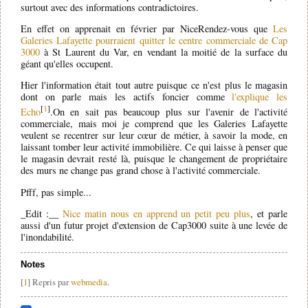
surtout avec des informations contradictoires.
En effet on apprenait en février par NiceRendez-vous que
Les
Galeries Lafayette pourraient quitter le centre commerciale de Cap
3000
à St Laurent du Var, en vendant la moitié de la surface du
géant qu'elles occupent.
Hier l'information était tout autre puisque ce n'est plus le magasin
dont on parle mais les actifs foncier comme
l'explique les
[
1
]
Echo
.On en sait pas beaucoup plus sur l'avenir de l'activité
commerciale, mais moi je comprend que les Galeries Lafayette
veulent se recentrer sur leur cœur de métier, à savoir la mode, en
laissant tomber leur activité immobilière. Ce qui laisse à penser que
le magasin devrait resté là, puisque le changement de propriétaire
des murs ne change pas grand chose à l'activité commerciale.
Pfff, pas simple...
_Edit :__
Nice matin nous en apprend un petit peu plus
, et parle
aussi d'un futur projet d'extension de Cap3000 suite à une levée de
l'inondabilité.
Notes
[
1
] Repris par
webmedia
.