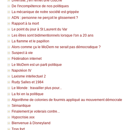
Diversité, j'en remet une couche
De l'incompétence de nos politiques
La mécanique de notre société est grippée
ADN : personne ne perçoit le glissement ?
Rapport à la mort
Le point du jour à St Laurent du Var
Les êtres sont bidimentionnels lorsque l'on a 20 ans
La flamme et le papillon
Alors comme ça le MoDem ne serait pas démocratique ?
Suspect à vie
Fédération internet
Le MoDem est un parti politique
Napoléon IV
Laxisme intellectuel 2
Rudy Salles et 1984
Le Monde : travailler plus pour...
La foi en la politique
Algorithme de colonies de fourmis appliqué au mouvement démocrate
Sémantique
Finalement je voterais contre...
Hypocrisie.xxx
Bienvenue à Disneyland
Trop fort