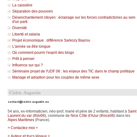
La caissière
Séparation des pouvoirs
Désenchantement citoyen : éclairage sur les forces contradictoires au sein
d'un parti
Diversité
Liberté et salaria
Projet économique : différence Sarkozy Bayrou
L'année va être longue
Où comment pourrir l'esprit des blogs
Prêt à penser
Influence sur qui ?
Séminaire projet de l'UDF 06 : les enjeux des TIC dans le champ politique
Mariage et adoption pour les couples de même sexe
Cédric Augustin
54 ans, ex-informaticien, néo-prof, marié et père de 2 enfants, habitant à
Saint
Laurent du var
(
#slv06
), commune de
Nice Côte d'Azur
(
#nice06
) dans les
Alpes Maritimes
(France).
> Contactez-moi <
> Auteur et trucs légaux <