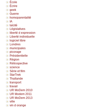
École
Écrire
geek
Guerre
homoparentalité
IA
laïcité
Législatives
liberté d expression
Liberté individuelle
logiciel libre
Londres
municipales
picorage
Présidentielle
Région
Rétrospective
science
Série et film
StarTrek
Thaïlande
transport
travail
UR MoDem 2010
UR Modem 2011
UR MoDem 2013
ville
vin d orange