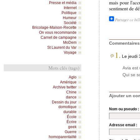
mais pour l'acc
Presse et média
sentiment de dé
Internet
Politique
Humeur
Partager ce bil
Société
Bricolage-Maison-Recette
On vous recommande
Carnet de campagne
MoDem
Commentaires
St Laurent du Var
1.
Voyage
Le jeudi 
Mots clés (tags)
Avia est
Qui se s
Aglo
Amérique
Archive twitter
Chine
Ajouter un co
dance
Dessin du jour
domotique
Nom ou pseudo :
durable
École
Écrire
Adresse email :
geek
Guerre
homoparentalité