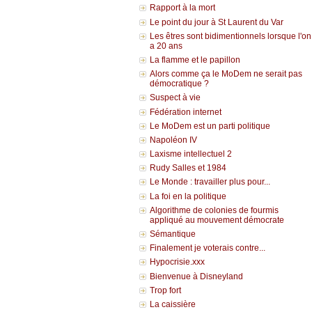
Rapport à la mort
Le point du jour à St Laurent du Var
Les êtres sont bidimentionnels lorsque l'on
a 20 ans
La flamme et le papillon
Alors comme ça le MoDem ne serait pas
démocratique ?
Suspect à vie
Fédération internet
Le MoDem est un parti politique
Napoléon IV
Laxisme intellectuel 2
Rudy Salles et 1984
Le Monde : travailler plus pour...
La foi en la politique
Algorithme de colonies de fourmis
appliqué au mouvement démocrate
Sémantique
Finalement je voterais contre...
Hypocrisie.xxx
Bienvenue à Disneyland
Trop fort
La caissière