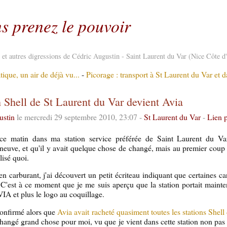
s prenez le pouvoir
re et autres digressions de Cédric Augustin - Saint Laurent du Var (Nice Côte d
ique, un air de déjà vu...
-
Picorage : transport à St Laurent du Var et 
n Shell de St Laurent du Var devient Avia
ustin
le mercredi 29 septembre 2010, 23:07 -
St Laurent du Var
-
Lien 
ce matin dans ma station service préférée de Saint Laurent du Var
t neuve, et qu'il y avait quelque chose de changé, mais au premier coup d
lisé quoi.
 carburant, j'ai découvert un petit écriteau indiquant que certaines car
 C'est à ce moment que je me suis aperçu que la station portait mainte
IA et plus le logo au coquillage.
confirmé alors que
Avia avait racheté quasiment toutes les stations Shell
changé grand chose pour moi, vu que je vient dans cette station non pas