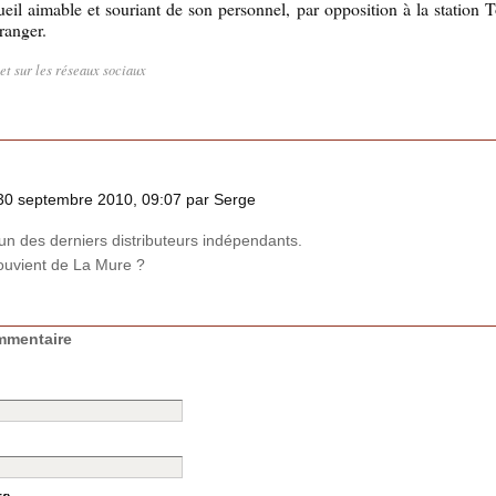
ueil aimable et souriant de son personnel, par opposition à la station To
ranger.
let sur les réseaux sociaux
30 septembre 2010, 09:07 par Serge
 un des derniers distributeurs indépendants.
ouvient de La Mure ?
mmentaire