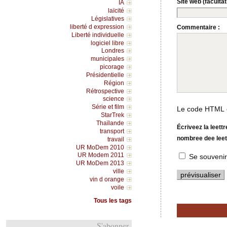
Site web (facultati
IA
laïcité
Législatives
liberté d expression
Commentaire :
Liberté individuelle
logiciel libre
Londres
municipales
picorage
Présidentielle
Région
Rétrospective
science
Série et film
Le code HTML e
StarTrek
Thaïlande
Écriveez la leett
transport
nombree dee leet
travail
UR MoDem 2010
UR Modem 2011
Se souvenir
UR MoDem 2013
ville
vin d orange
voile
Tous les tags
S'abonner