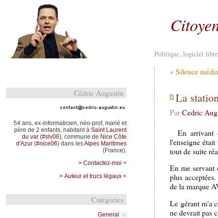
Citoyen
Politique, logiciel lib
« Silence médiat
Cédric Augustin
La statio
Par
Cedric Aug
54 ans, ex-informaticien, néo-prof, marié et
père de 2 enfants, habitant à
Saint Laurent
En arrivant 
du var
(
#slv06
), commune de
Nice Côte
l'enseigne étai
d'Azur
(
#nice06
) dans les
Alpes Maritimes
tout de suite réa
(France).
> Contactez-moi <
En me servant en
plus acceptées.
> Auteur et trucs légaux <
de la marque AV
Catégories
Le gérant m'a 
ne devrait pas 
General