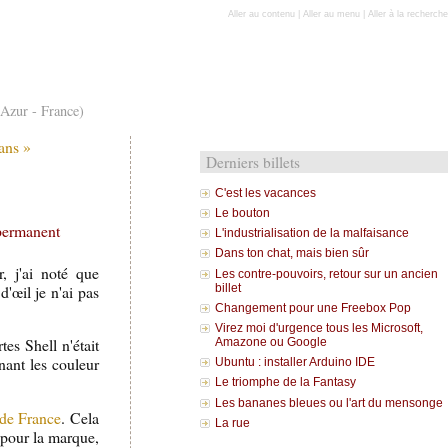
Aller au contenu
|
Aller au menu
|
Aller à la recherche
'Azur - France)
dans »
Derniers billets
C'est les vacances
Le bouton
permanent
L'industrialisation de la malfaisance
Dans ton chat, mais bien sûr
, j'ai noté que
Les contre-pouvoirs, retour sur un ancien
'œil je n'ai pas
billet
Changement pour une Freebox Pop
Virez moi d'urgence tous les Microsoft,
tes Shell n'était
Amazone ou Google
nant les couleur
Ubuntu : installer Arduino IDE
Le triomphe de la Fantasy
Les bananes bleues ou l'art du mensonge
 de France
. Cela
La rue
 pour la marque,