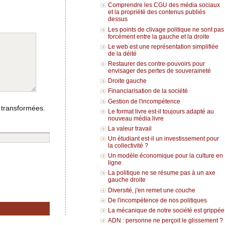
Comprendre les CGU des média sociaux
et la propriété des contenus publiés
dessus
Les points de clivage politique ne sont pas
forcément entre la gauche et la droite
Le web est une représentation simplifiée
de la déité
Restaurer des contre-pouvoirs pour
envisager des pertes de souveraineté
Droite gauche
Financiarisation de la société
Gestion de l'incompétence
 transformées.
Le format livre est-il toujours adapté au
nouveau média livre
La valeur travail
Un étudiant est-il un investissement pour
la collectivité ?
Un modèle économique pour la culture en
ligne
La politique ne se résume pas à un axe
gauche droite
Diversité, j'en remet une couche
De l'incompétence de nos politiques
La mécanique de notre société est grippée
ADN : personne ne perçoit le glissement ?