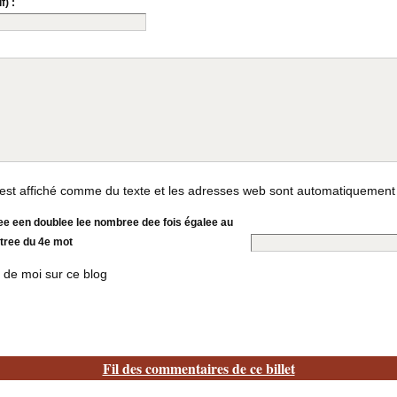
f) :
st affiché comme du texte et les adresses web sont automatiquement
ree een doublee lee nombree dee fois égalee au
tree du 4e mot
 de moi sur ce blog
Fil des commentaires de ce billet