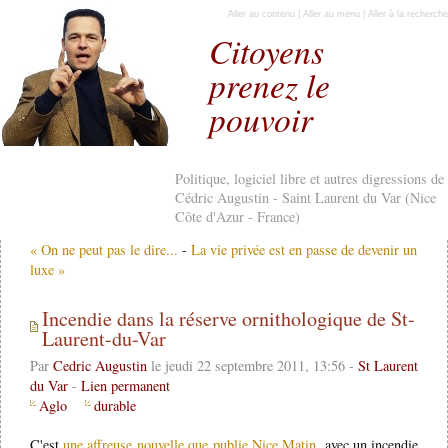
Aller au contenu
|
Aller au menu
|
Aller à la recherche
Citoyens
prenez le
pouvoir
Politique, logiciel libre et autres digressions de
Cédric Augustin - Saint Laurent du Var (Nice
Côte d'Azur - France)
« On ne peut pas le dire...
-
La vie privée est en passe de devenir un
luxe »
Incendie dans la réserve ornithologique de St-
Laurent-du-Var
Par
Cedric Augustin
le jeudi 22 septembre 2011, 13:56 -
St Laurent
du Var
-
Lien permanent
Aglo
durable
C'est
une affreuse nouvelle que publie Nice Matin
, avec un incendie