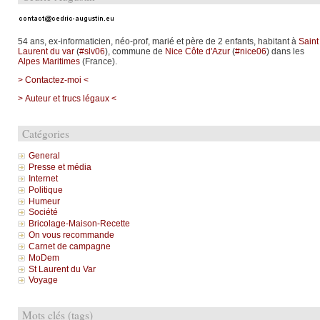
54 ans, ex-informaticien, néo-prof, marié et père de 2 enfants, habitant à
Saint
Laurent du var
(
#slv06
), commune de
Nice Côte d'Azur
(
#nice06
) dans les
Alpes Maritimes
(France).
> Contactez-moi <
> Auteur et trucs légaux <
Catégories
General
Presse et média
Internet
Politique
Humeur
Société
Bricolage-Maison-Recette
On vous recommande
Carnet de campagne
MoDem
St Laurent du Var
Voyage
Mots clés (tags)