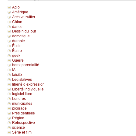
Aglo
Amérique
Archive twitter
Chine
dance
Dessin du jour
domotique
durable
École
Écrire
geek
Guerre
homoparentalité
IA
laïcité
Législatives
liberté d expression
Liberté individuelle
logiciel libre
Londres
municipales
picorage
Présidentielle
Région
Rétrospective
science
Série et film