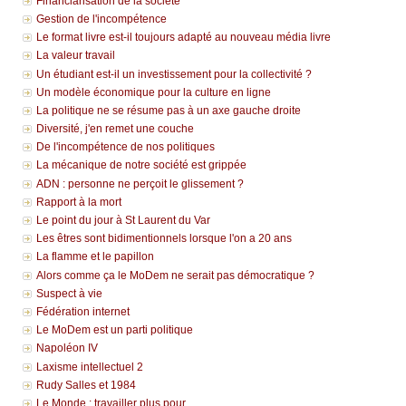
Financiarisation de la société
Gestion de l'incompétence
Le format livre est-il toujours adapté au nouveau média livre
La valeur travail
Un étudiant est-il un investissement pour la collectivité ?
Un modèle économique pour la culture en ligne
La politique ne se résume pas à un axe gauche droite
Diversité, j'en remet une couche
De l'incompétence de nos politiques
La mécanique de notre société est grippée
ADN : personne ne perçoit le glissement ?
Rapport à la mort
Le point du jour à St Laurent du Var
Les êtres sont bidimentionnels lorsque l'on a 20 ans
La flamme et le papillon
Alors comme ça le MoDem ne serait pas démocratique ?
Suspect à vie
Fédération internet
Le MoDem est un parti politique
Napoléon IV
Laxisme intellectuel 2
Rudy Salles et 1984
Le Monde : travailler plus pour...