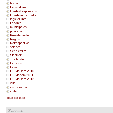
laïcité
Législatives
liberté d expression
Liberté individuelle
logiciel libre
Londres
municipales
picorage
Présidentielle
Région
Rétrospective
science
Série et film
StarTrek
Thaïlande
transport
travail
UR MoDem 2010
UR Modem 2011
UR MoDem 2013
ville
vin d orange
voile
Tous les tags
S'abonner