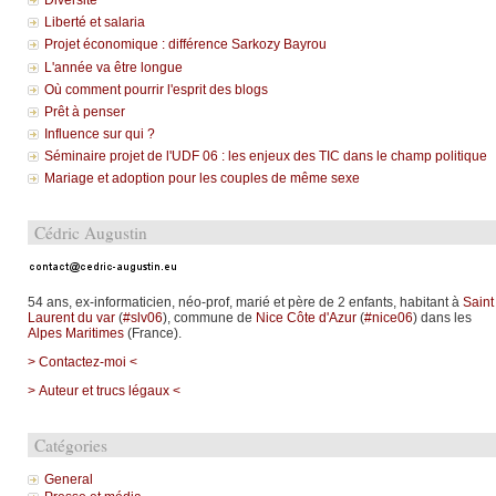
Liberté et salaria
Projet économique : différence Sarkozy Bayrou
L'année va être longue
Où comment pourrir l'esprit des blogs
Prêt à penser
Influence sur qui ?
Séminaire projet de l'UDF 06 : les enjeux des TIC dans le champ politique
Mariage et adoption pour les couples de même sexe
Cédric Augustin
54 ans, ex-informaticien, néo-prof, marié et père de 2 enfants, habitant à
Saint
Laurent du var
(
#slv06
), commune de
Nice Côte d'Azur
(
#nice06
) dans les
Alpes Maritimes
(France).
> Contactez-moi <
> Auteur et trucs légaux <
Catégories
General