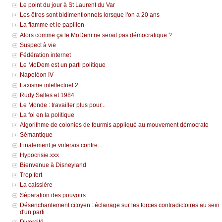
Le point du jour à St Laurent du Var
Les êtres sont bidimentionnels lorsque l'on a 20 ans
La flamme et le papillon
Alors comme ça le MoDem ne serait pas démocratique ?
Suspect à vie
Fédération internet
Le MoDem est un parti politique
Napoléon IV
Laxisme intellectuel 2
Rudy Salles et 1984
Le Monde : travailler plus pour...
La foi en la politique
Algorithme de colonies de fourmis appliqué au mouvement démocrate
Sémantique
Finalement je voterais contre...
Hypocrisie.xxx
Bienvenue à Disneyland
Trop fort
La caissière
Séparation des pouvoirs
Désenchantement citoyen : éclairage sur les forces contradictoires au sein
d'un parti
Diversité