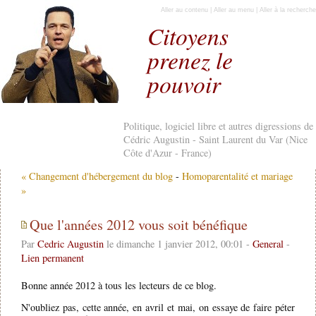
Aller au contenu
|
Aller au menu
|
Aller à la recherche
Citoyens
prenez le
pouvoir
Politique, logiciel libre et autres digressions de
Cédric Augustin - Saint Laurent du Var (Nice
Côte d'Azur - France)
« Changement d'hébergement du blog
-
Homoparentalité et mariage
»
Que l'années 2012 vous soit bénéfique
Par
Cedric Augustin
le dimanche 1 janvier 2012, 00:01 -
General
-
Lien permanent
Bonne année 2012 à tous les lecteurs de ce blog.
N'oubliez pas, cette année, en avril et mai, on essaye de faire péter