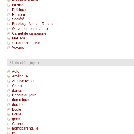
Presse et média
Internet
Politique
Humeur
Société
Bricolage-Maison-Recette
On vous recommande
Carnet de campagne
MoDem
St Laurent du Var
Voyage
Mots clés (tags)
Aglo
Amérique
Archive twitter
Chine
dance
Dessin du jour
domotique
durable
École
Écrire
geek
Guerre
homoparentalité
IA