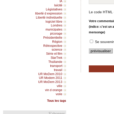
IA
laïcité
Législatives
Le code HTML e
liberté d expression
Liberté individuelle
Votre commentaire
logiciel libre
Londres
(indice: c'est un
municipales
mensonge)
picorage
Présidentielle
Se souvenir
Région
Rétrospective
science
Série et film
StarTrek
Thaïlande
transport
travail
UR MoDem 2010
UR Modem 2011
UR MoDem 2013
ville
vin d orange
voile
Tous les tags
S'abonner