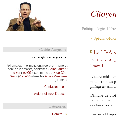
Citoyen
Politique, logiciel lib
« Spécial dédic
Cédric Augustin
La TVA so
Par
Cedric Aug
travail
54 ans, ex-informaticien, néo-prof, marié et
père de 2 enfants, habitant à
Saint Laurent
du var
(
#slv06
), commune de
Nice Côte
L'autre midi, e
d'Azur
(
#nice06
) dans les
Alpes Maritimes
(France).
nous sommes p
puisqu'ils sont 
> Contactez-moi <
> Auteur et trucs légaux <
Difficile de cro
la même manièr
déclarer vouloir
Catégories
Encore et toujou
General