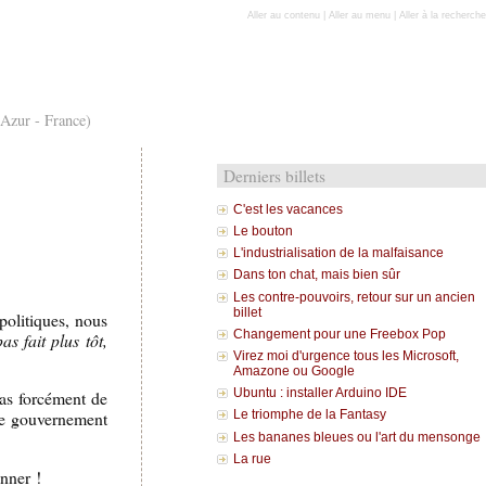
Aller au contenu
|
Aller au menu
|
Aller à la recherche
'Azur - France)
Derniers billets
C'est les vacances
Le bouton
L'industrialisation de la malfaisance
Dans ton chat, mais bien sûr
Les contre-pouvoirs, retour sur un ancien
billet
politiques, nous
Changement pour une Freebox Pop
as fait plus tôt,
Virez moi d'urgence tous les Microsoft,
Amazone ou Google
Ubuntu : installer Arduino IDE
 pas forcément de
le gouvernement
Le triomphe de la Fantasy
Les bananes bleues ou l'art du mensonge
La rue
onner !