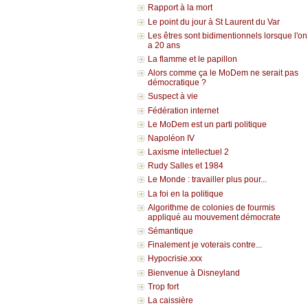
Rapport à la mort
Le point du jour à St Laurent du Var
Les êtres sont bidimentionnels lorsque l'on
a 20 ans
La flamme et le papillon
Alors comme ça le MoDem ne serait pas
démocratique ?
Suspect à vie
Fédération internet
Le MoDem est un parti politique
Napoléon IV
Laxisme intellectuel 2
Rudy Salles et 1984
Le Monde : travailler plus pour...
La foi en la politique
Algorithme de colonies de fourmis
appliqué au mouvement démocrate
Sémantique
Finalement je voterais contre...
Hypocrisie.xxx
Bienvenue à Disneyland
Trop fort
La caissière