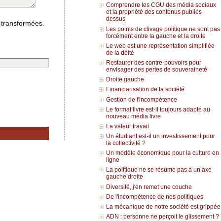
Comprendre les CGU des média sociaux
et la propriété des contenus publiés
dessus
 transformées.
Les points de clivage politique ne sont pas
forcément entre la gauche et la droite
Le web est une représentation simplifiée
de la déité
Restaurer des contre-pouvoirs pour
envisager des pertes de souveraineté
Droite gauche
Financiarisation de la société
Gestion de l'incompétence
Le format livre est-il toujours adapté au
nouveau média livre
La valeur travail
Un étudiant est-il un investissement pour
la collectivité ?
Un modèle économique pour la culture en
ligne
La politique ne se résume pas à un axe
gauche droite
Diversité, j'en remet une couche
De l'incompétence de nos politiques
La mécanique de notre société est grippée
ADN : personne ne perçoit le glissement ?