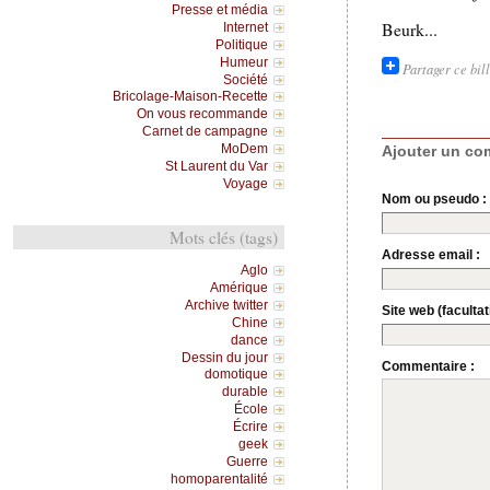
Presse et média
Beurk...
Internet
Politique
Humeur
Partager ce bil
Société
Bricolage-Maison-Recette
On vous recommande
Carnet de campagne
MoDem
Ajouter un co
St Laurent du Var
Voyage
Nom ou pseudo :
Mots clés (tags)
Adresse email :
Aglo
Amérique
Archive twitter
Site web (facultati
Chine
dance
Dessin du jour
Commentaire :
domotique
durable
École
Écrire
geek
Guerre
homoparentalité