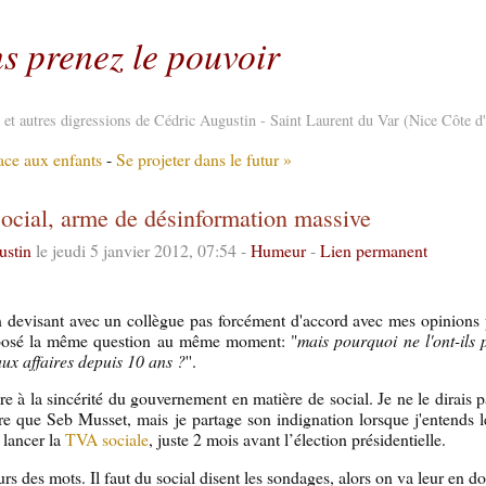
s prenez le pouvoir
re et autres digressions de Cédric Augustin - Saint Laurent du Var (Nice Côte d
ace aux enfants
-
Se projeter dans le futur »
cial, arme de désinformation massive
ustin
le jeudi 5 janvier 2012, 07:54 -
Humeur
-
Lien permanent
n devisant avec un collègue pas forcément d'accord avec mes opinions 
osé la même question au même moment: "
mais pourquoi ne l'ont-ils p
aux affaires depuis 10 ans ?
''.
ire à la sincérité du gouvernement en matière de social. Je ne le dirais
e que Seb Musset, mais je partage son indignation lorsque j'entends 
 lancer la
TVA sociale
, juste 2 mois avant l’élection présidentielle.
rs des mots. Il faut du social disent les sondages, alors on va leur en d