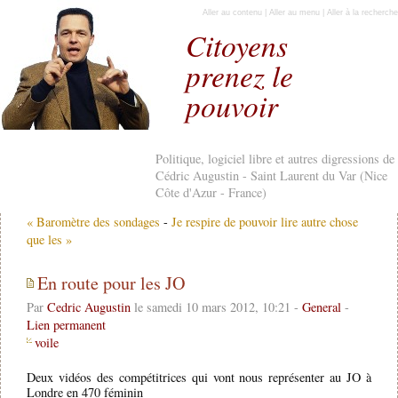
Aller au contenu
|
Aller au menu
|
Aller à la recherche
Citoyens
prenez le
pouvoir
Politique, logiciel libre et autres digressions de
Cédric Augustin - Saint Laurent du Var (Nice
Côte d'Azur - France)
« Baromètre des sondages
-
Je respire de pouvoir lire autre chose
que les »
En route pour les JO
Par
Cedric Augustin
le samedi 10 mars 2012, 10:21 -
General
-
Lien permanent
voile
Deux vidéos des compétitrices qui vont nous représenter au JO à
Londre en 470 féminin