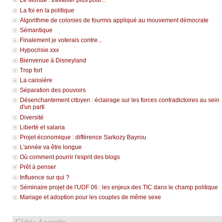
Le Monde : travailler plus pour...
La foi en la politique
Algorithme de colonies de fourmis appliqué au mouvement démocrate
Sémantique
Finalement je voterais contre...
Hypocrisie.xxx
Bienvenue à Disneyland
Trop fort
La caissière
Séparation des pouvoirs
Désenchantement citoyen : éclairage sur les forces contradictoires au sein
d'un parti
Diversité
Liberté et salaria
Projet économique : différence Sarkozy Bayrou
L'année va être longue
Où comment pourrir l'esprit des blogs
Prêt à penser
Influence sur qui ?
Séminaire projet de l'UDF 06 : les enjeux des TIC dans le champ politique
Mariage et adoption pour les couples de même sexe
Cédric Augustin