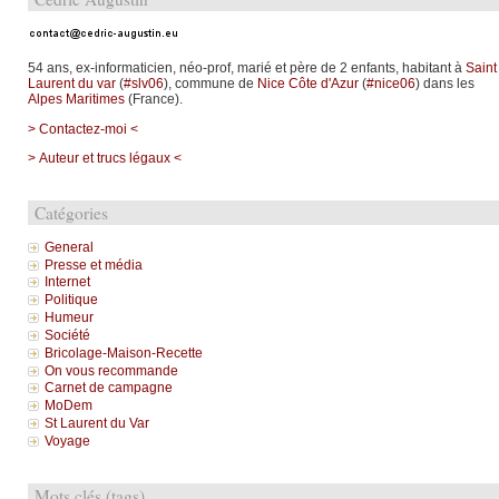
54 ans, ex-informaticien, néo-prof, marié et père de 2 enfants, habitant à
Saint
Laurent du var
(
#slv06
), commune de
Nice Côte d'Azur
(
#nice06
) dans les
Alpes Maritimes
(France).
> Contactez-moi <
> Auteur et trucs légaux <
Catégories
General
Presse et média
Internet
Politique
Humeur
Société
Bricolage-Maison-Recette
On vous recommande
Carnet de campagne
MoDem
St Laurent du Var
Voyage
Mots clés (tags)