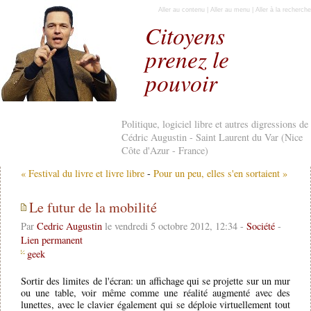
Aller au contenu
|
Aller au menu
|
Aller à la recherche
Citoyens
prenez le
pouvoir
Politique, logiciel libre et autres digressions de
Cédric Augustin - Saint Laurent du Var (Nice
Côte d'Azur - France)
« Festival du livre et livre libre
-
Pour un peu, elles s'en sortaient »
Le futur de la mobilité
Par
Cedric Augustin
le vendredi 5 octobre 2012, 12:34 -
Société
-
Lien permanent
geek
Sortir des limites de l'écran: un affichage qui se projette sur un mur
ou une table, voir même comme une réalité augmenté avec des
lunettes, avec le clavier également qui se déploie virtuellement tout