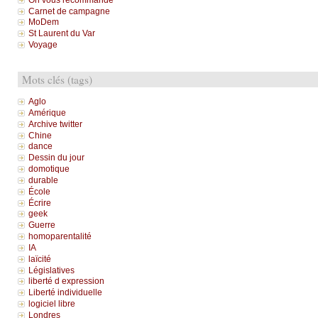
Carnet de campagne
MoDem
St Laurent du Var
Voyage
Mots clés (tags)
Aglo
Amérique
Archive twitter
Chine
dance
Dessin du jour
domotique
durable
École
Écrire
geek
Guerre
homoparentalité
IA
laïcité
Législatives
liberté d expression
Liberté individuelle
logiciel libre
Londres