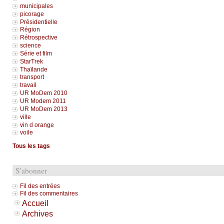
municipales
picorage
Présidentielle
Région
Rétrospective
science
Série et film
StarTrek
Thaïlande
transport
travail
UR MoDem 2010
UR Modem 2011
UR MoDem 2013
ville
vin d orange
voile
Tous les tags
S'abonner
Fil des entrées
Fil des commentaires
Accueil
Archives