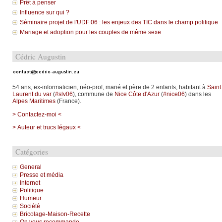
Prêt à penser
Influence sur qui ?
Séminaire projet de l'UDF 06 : les enjeux des TIC dans le champ politique
Mariage et adoption pour les couples de même sexe
Cédric Augustin
54 ans, ex-informaticien, néo-prof, marié et père de 2 enfants, habitant à
Saint
Laurent du var
(
#slv06
), commune de
Nice Côte d'Azur
(
#nice06
) dans les
Alpes Maritimes
(France).
> Contactez-moi <
> Auteur et trucs légaux <
Catégories
General
Presse et média
Internet
Politique
Humeur
Société
Bricolage-Maison-Recette
On vous recommande