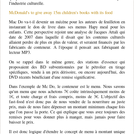
l'industrie culturelle.
McDonald's to give away 15m children's books with its food
Mac Do va-t-il devenir un mécène pour les auteurs de feuilleton en
instaurant le don de livre dans ses menus Hapy meal pour les
enfants. Cette perspective rejoint une analyse de Jacques Attali qui
date de 2007 dans laquelle il disait que les contenus culturels
allaient perdre de plus en plus de valeur, et seraient financés par les
fabricants de conteneur. A l'époque il pensait aux fabriquant de
lecteur MP3.
On se rappel dans le même genre, des stations d'essence qui
proposaient des BD subventionnées par le pétrolier en tirage
spécifiques, vendu à un prix dérisoire, ou encore aujourd'hui, des
DVD récents bénéficiant d'une remise significative.
Dans l'exemple de Mc Do, le conteneur est le menu. Nous savons
qu'un menu que nous achetons 7€ coûte intrinsèquement moins de
1€, et toute charge et frais compris, moins de 3€. L'objectif des
fast-food n'est donc pas de nous vendre de la nourriture au juste
prix, mais de nous faire dépenser un montant minimum chaque fois
que l'on passe la porte. Ce qui explique que vous avez toujours des
remises pour vous donner plus à manger, mais jamais pour faire
baisser le prix.
Il est donc logique d'étendre le concept de menu à montant unique