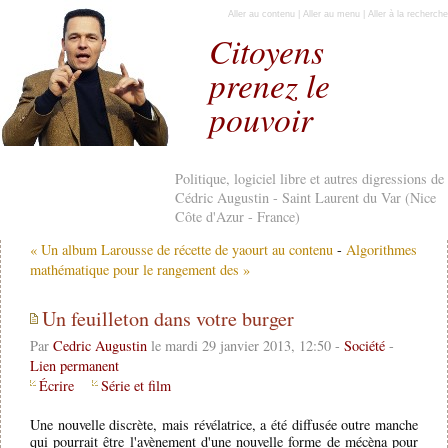
Aller au contenu
|
Aller au menu
|
Aller à la recherche
Citoyens
prenez le
pouvoir
Politique, logiciel libre et autres digressions de
Cédric Augustin - Saint Laurent du Var (Nice
Côte d'Azur - France)
« Un album Larousse de récette de yaourt au contenu
-
Algorithmes
mathématique pour le rangement des »
Un feuilleton dans votre burger
Par
Cedric Augustin
le mardi 29 janvier 2013, 12:50 -
Société
-
Lien permanent
Écrire
Série et film
Une nouvelle discrète, mais révélatrice, a été diffusée outre manche
qui pourrait être l'avènement d'une nouvelle forme de mécèna pour