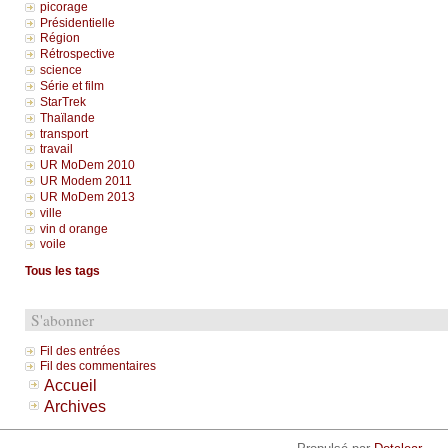
picorage
Présidentielle
Région
Rétrospective
science
Série et film
StarTrek
Thaïlande
transport
travail
UR MoDem 2010
UR Modem 2011
UR MoDem 2013
ville
vin d orange
voile
Tous les tags
S'abonner
Fil des entrées
Fil des commentaires
Accueil
Archives