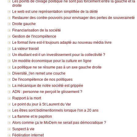
Les points de clivage politique ne sont pas forcément entre la gauche et la
droite
Le web est une représentation simplifiée de la déité
Restaurer des contre-pouvoirs pour envisager des pertes de souveraineté
Droite gauche
Financiarisation de la société
Gestion de l'incompétence
Le format livre est-il toujours adapté au nouveau média livre
La valeur travail
Un étudiant est-il un investissement pour la collectivité ?
Un modèle économique pour la culture en ligne
La politique ne se résume pas à un axe gauche droite
Diversité, j'en remet une couche
De l'incompétence de nos politiques
La mécanique de notre société est grippée
ADN : personne ne perçoit le glissement ?
Rapport à la mort
Le point du jour à St Laurent du Var
Les êtres sont bidimentionnels lorsque l'on a 20 ans
La flamme et le papillon
Alors comme ça le MoDem ne serait pas démocratique ?
Suspect à vie
Fédération internet