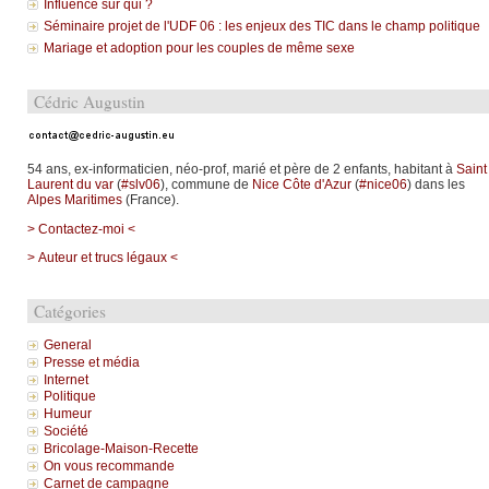
Influence sur qui ?
Séminaire projet de l'UDF 06 : les enjeux des TIC dans le champ politique
Mariage et adoption pour les couples de même sexe
Cédric Augustin
54 ans, ex-informaticien, néo-prof, marié et père de 2 enfants, habitant à
Saint
Laurent du var
(
#slv06
), commune de
Nice Côte d'Azur
(
#nice06
) dans les
Alpes Maritimes
(France).
> Contactez-moi <
> Auteur et trucs légaux <
Catégories
General
Presse et média
Internet
Politique
Humeur
Société
Bricolage-Maison-Recette
On vous recommande
Carnet de campagne