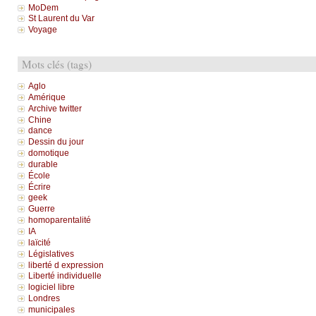
MoDem
St Laurent du Var
Voyage
Mots clés (tags)
Aglo
Amérique
Archive twitter
Chine
dance
Dessin du jour
domotique
durable
École
Écrire
geek
Guerre
homoparentalité
IA
laïcité
Législatives
liberté d expression
Liberté individuelle
logiciel libre
Londres
municipales