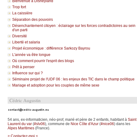
Bienvenue à Disneyland
Trop fort
La caissière
Séparation des pouvoirs
Désenchantement citoyen : éclairage sur les forces contradictoires au sein
d'un parti
Diversité
Liberté et salaria
Projet économique : différence Sarkozy Bayrou
L'année va être longue
Où comment pourrir l'esprit des blogs
Prêt à penser
Influence sur qui ?
Séminaire projet de l'UDF 06 : les enjeux des TIC dans le champ politique
Mariage et adoption pour les couples de même sexe
Cédric Augustin
54 ans, ex-informaticien, néo-prof, marié et père de 2 enfants, habitant à
Saint
Laurent du var
(
#slv06
), commune de
Nice Côte d'Azur
(
#nice06
) dans les
Alpes Maritimes
(France).
> Contactez-moi <