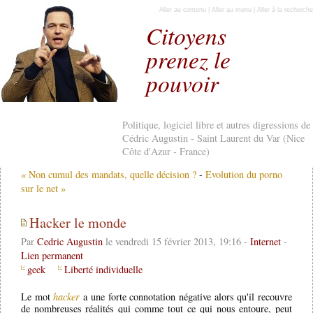
Aller au contenu
|
Aller au menu
|
Aller à la recherche
Citoyens
prenez le
pouvoir
Politique, logiciel libre et autres digressions de
Cédric Augustin - Saint Laurent du Var (Nice
Côte d'Azur - France)
« Non cumul des mandats, quelle décision ?
-
Evolution du porno
sur le net »
Hacker le monde
Par
Cedric Augustin
le vendredi 15 février 2013, 19:16 -
Internet
-
Lien permanent
geek
Liberté individuelle
Le mot
hacker
a une forte connotation négative alors qu'il recouvre
de nombreuses réalités qui comme tout ce qui nous entoure, peut