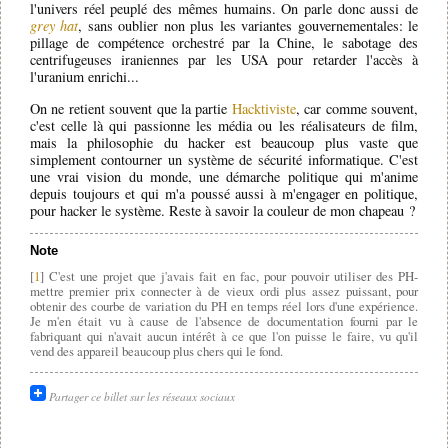
l'univers réel peuplé des mêmes humains. On parle donc aussi de
grey hat
, sans oublier non plus les variantes gouvernementales: le
pillage de compétence orchestré par la Chine, le sabotage des
centrifugeuses iraniennes par les USA pour retarder l'accès à
l'uranium enrichi...
On ne retient souvent que la partie
Hacktiviste
, car comme souvent,
c'est celle là qui passionne les média ou les réalisateurs de film,
mais la philosophie du hacker est beaucoup plus vaste que
simplement contourner un système de sécurité informatique. C'est
une vrai vision du monde, une démarche politique qui m'anime
depuis toujours et qui m'a poussé aussi à m'engager en politique,
pour hacker le système. Reste à savoir la couleur de mon chapeau ?
Note
[
1
] C'est une projet que j'avais fait en fac, pour pouvoir utiliser des PH-
mettre premier prix connecter à de vieux ordi plus assez puissant, pour
obtenir des courbe de variation du PH en temps réel lors d'une expérience.
Je m'en était vu à cause de l'absence de documentation fourni par le
fabriquant qui n'avait aucun intérêt à ce que l'on puisse le faire, vu qu'il
vend des appareil beaucoup plus chers qui le fond.
Partager ce billet sur les réseaux sociaux