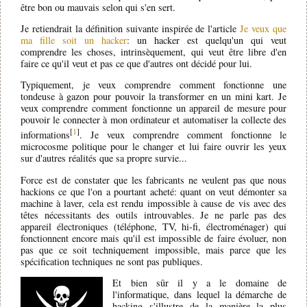
être bon ou mauvais selon qui s'en sert.
Je retiendrait la définition suivante inspirée de l'article
Je veux que
ma fille soit un hacker
: un hacker est quelqu'un qui veut
comprendre les choses, intrinsèquement, qui veut être libre d'en
faire ce qu'il veut et pas ce que d'autres ont décidé pour lui.
Typiquement, je veux comprendre comment fonctionne une
tondeuse à gazon pour pouvoir la transformer en un mini kart. Je
veux comprendre comment fonctionne un appareil de mesure pour
pouvoir le connecter à mon ordinateur et automatiser la collecte des
[
1
]
informations
. Je veux comprendre comment fonctionne le
microcosme politique pour le changer et lui faire ouvrir les yeux
sur d'autres réalités que sa propre survie...
Force est de constater que les fabricants ne veulent pas que nous
hackions ce que l'on a pourtant acheté: quant on veut démonter sa
machine à laver, cela est rendu impossible à cause de vis avec des
têtes nécessitants des outils introuvables. Je ne parle pas des
appareil électroniques (téléphone, TV, hi-fi, électroménager) qui
fonctionnent encore mais qu'il est impossible de faire évoluer, non
pas que ce soit techniquement impossible, mais parce que les
spécification techniques ne sont pas publiques.
Et bien sûr il y a le domaine de
l'informatique, dans lequel la démarche de
hacking s'illustre de la manière la plus