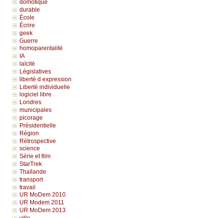
domotique
durable
École
Écrire
geek
Guerre
homoparentalité
IA
laïcité
Législatives
liberté d expression
Liberté individuelle
logiciel libre
Londres
municipales
picorage
Présidentielle
Région
Rétrospective
science
Série et film
StarTrek
Thaïlande
transport
travail
UR MoDem 2010
UR Modem 2011
UR MoDem 2013
ville