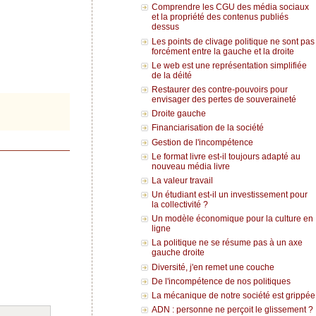
Comprendre les CGU des média sociaux
et la propriété des contenus publiés
dessus
Les points de clivage politique ne sont pas
forcément entre la gauche et la droite
Le web est une représentation simplifiée
de la déité
Restaurer des contre-pouvoirs pour
envisager des pertes de souveraineté
Droite gauche
Financiarisation de la société
Gestion de l'incompétence
Le format livre est-il toujours adapté au
nouveau média livre
La valeur travail
Un étudiant est-il un investissement pour
la collectivité ?
Un modèle économique pour la culture en
ligne
La politique ne se résume pas à un axe
gauche droite
Diversité, j'en remet une couche
De l'incompétence de nos politiques
La mécanique de notre société est grippée
ADN : personne ne perçoit le glissement ?