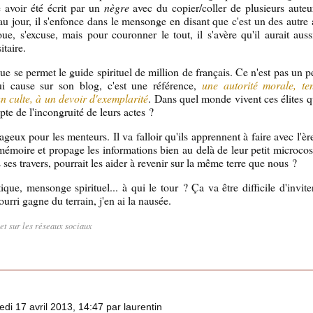
e avoir été écrit par un
nègre
avec du copier/coller de plusieurs auteu
au jour, il s'enfonce dans le mensonge en disant que c'est un des autre 
voue, s'excuse, mais pour couronner le tout, il s'avère qu'il aurait aus
itaire.
e se permet le guide spirituel de million de français. Ce n'est pas un pe
 cause sur son blog, c'est une référence,
une autorité morale, t
n culte, à un devoir d'exemplarité
. Dans quel monde vivent ces élites q
e de l'incongruité de leurs actes ?
ageux pour les menteurs. Il va falloir qu'ils apprennent à faire avec l'è
mémoire et propage les informations bien au delà de leur petit microcos
 ses travers, pourrait les aider à revenir sur la même terre que nous ?
que, mensonge spirituel... à qui le tour ? Ça va être difficile d'inviter
ourri gagne du terrain, j'en ai la nausée.
let sur les réseaux sociaux
di 17 avril 2013, 14:47 par laurentin