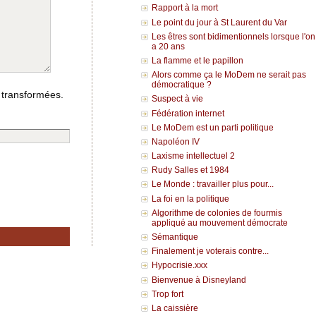
Rapport à la mort
Le point du jour à St Laurent du Var
Les êtres sont bidimentionnels lorsque l'on
a 20 ans
La flamme et le papillon
Alors comme ça le MoDem ne serait pas
démocratique ?
 transformées.
Suspect à vie
Fédération internet
Le MoDem est un parti politique
Napoléon IV
Laxisme intellectuel 2
Rudy Salles et 1984
Le Monde : travailler plus pour...
La foi en la politique
Algorithme de colonies de fourmis
appliqué au mouvement démocrate
Sémantique
Finalement je voterais contre...
Hypocrisie.xxx
Bienvenue à Disneyland
Trop fort
La caissière