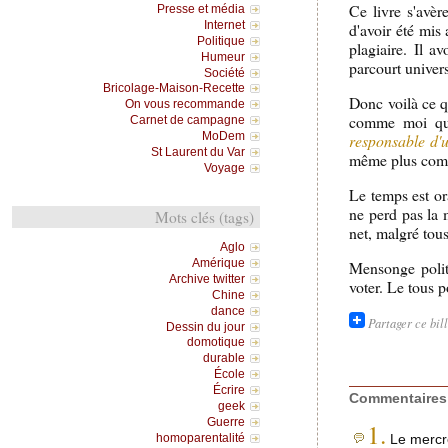
Ce livre s'avèr
Presse et média
Internet
d'avoir été mis 
Politique
plagiaire. Il a
Humeur
parcourt univers
Société
Bricolage-Maison-Recette
Donc voilà ce qu
On vous recommande
comme moi qui
Carnet de campagne
MoDem
responsable d'u
St Laurent du Var
même plus compt
Voyage
Le temps est or
ne perd pas la 
Mots clés (tags)
net, malgré tous
Aglo
Amérique
Mensonge politi
Archive twitter
voter. Le tous p
Chine
dance
Partager ce bil
Dessin du jour
domotique
durable
École
Écrire
Commentaires
geek
Guerre
1.
homoparentalité
Le mercre