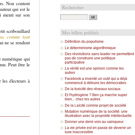
rs. Non content
Rechercher
auteur qui est le
si menti sur son
tit scribouillard
Mes billets préférés
enu, comme tout
ui ne se rendent
Définition du populisme
Le déterminisme algorithmique
Des révolutions sans leader ne permettent
re numérique qui
pas de construire une politique
participative
me. Peut être le
La vérité est une opinion comme les
autres
Facebook a inventé un outil qui a déjà
 les électeurs à
commencé à détruire les démocraties
De la toxicité des réseaux sociaux
Et l'hydrogène ? Ben ça marche super
bien... chez les autres
De la Laïcité comme projet de société
Mutation numérique de la société: une
illustration avec la propriété intellectuelle
Donner une demi voix au vainqueur
La vie privée est en passe de devenir un
luxe inaccessible