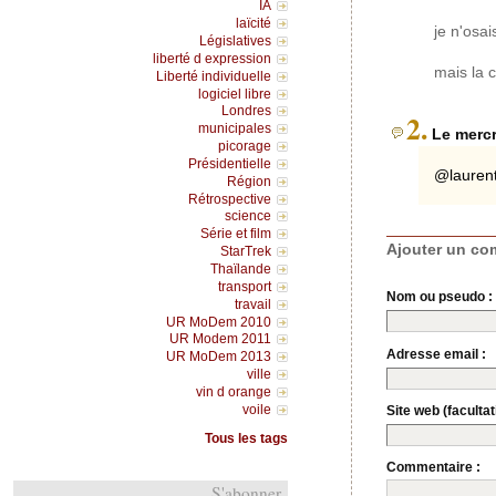
IA
laïcité
je n'osai
Législatives
liberté d expression
mais la 
Liberté individuelle
logiciel libre
Londres
2.
municipales
Le mercr
picorage
Présidentielle
@laurent
Région
Rétrospective
science
Série et film
Ajouter un co
StarTrek
Thaïlande
transport
Nom ou pseudo :
travail
UR MoDem 2010
UR Modem 2011
Adresse email :
UR MoDem 2013
ville
vin d orange
voile
Site web (facultati
Tous les tags
Commentaire :
S'abonner