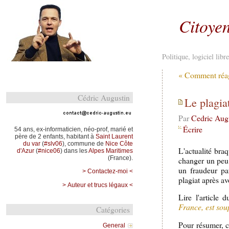
Citoyen
Politique, logiciel lib
« Comment réagi
Cédric Augustin
Le plagia
Par
Cedric Aug
Écrire
54 ans, ex-informaticien, néo-prof, marié et
père de 2 enfants, habitant à
Saint Laurent
du var
(
#slv06
), commune de
Nice Côte
L'actualité bra
d'Azur
(
#nice06
) dans les
Alpes Maritimes
(France).
changer un peu d
un fraudeur pa
> Contactez-moi <
plagiat après av
> Auteur et trucs légaux <
Lire l'article 
France, est sou
Catégories
Pour résumer, c
General