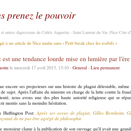
s prenez le pouvoir
re et autres digressions de Cédric Augustin - Saint Laurent du Var (Nice Côte d
r à un article de Nice matin sans
-
Petit break chez les rosbifs »
t est une tendance lourde mise en lumière par l'èr
ustin
le mercredi 17 avril 2013, 13:10 -
General
-
Lien permanent
que encore ses projecteurs sur une histoire de plagiat détestable, même s
e sujet. Après l'affaire du ministre en charge de la lutte contre la fraud
tenté, nous avons une des plus haute autorité religieuse qui se rép
oir mentis sans la moindre hésitation.
du Huffington Post:
Après ses aveux de plagiat, Gilles Bernheim, 
pçonné de ne pas être agrégé de philosophie
e monsieur clame à la publication de son ouvrage qu'il avait une grande