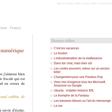
Aller au contenu
|
Aller au menu
|
Aller à la recherche
'Azur - France)
Derniers billets
e numérique
C'est les vacances
Le bouton
L'industrialisation de la malfaisance
Dans ton chat, mais bien sûr
Les contre-pouvoirs, retour sur un ancien
billet
i j'aimerai bien
Changement pour une Freebox Pop
e fiscale qui est
Virez moi d'urgence tous les Microsoft,
and en aveux de
Amazone ou Google
Ubuntu : installer Arduino IDE
Grand rabbin de
Le triomphe de la Fantasy
Les bananes bleues ou l'art du mensonge
La rue
 envie d'écrire.