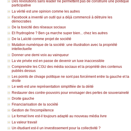
Des révolutions sans leader ne permettent pas de construire une politique
participative
La vérité est une opinion comme les autres
Facebook a inventé un outil qui a déjà commencé à détruire les
démocraties
De la toxicité des réseaux sociaux
Et l'hydrogène ? Ben ça marche super bien... chez les autres
De la Laïcité comme projet de société
Mutation numérique de la société: une illustration avec la propriété
intellectuelle
Donner une demi voix au vainqueur
La vie privée est en passe de devenir un luxe inaccessible
Comprendre les CGU des média sociaux et la propriété des contenus
publiés dessus
Les points de clivage politique ne sont pas forcément entre la gauche et la
droite
Le web est une représentation simplifiée de la déité
Restaurer des contre-pouvoirs pour envisager des pertes de souveraineté
Droite gauche
Financiarisation de la société
Gestion de l'incompétence
Le format livre est-il toujours adapté au nouveau média livre
La valeur travail
Un étudiant est-il un investissement pour la collectivité ?