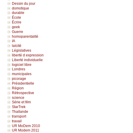
Dessin du jour
domotique
durable
École
Écrire
geek
Guerre
homoparentalité
IA
laïcité
Législatives
liberté d expression
Liberté individuelle
logiciel libre
Londres
municipales
picorage
Présidentielle
Région
Rétrospective
science
Série et film
StarTrek
Thaïlande
transport
travail
UR MoDem 2010
UR Modem 2011