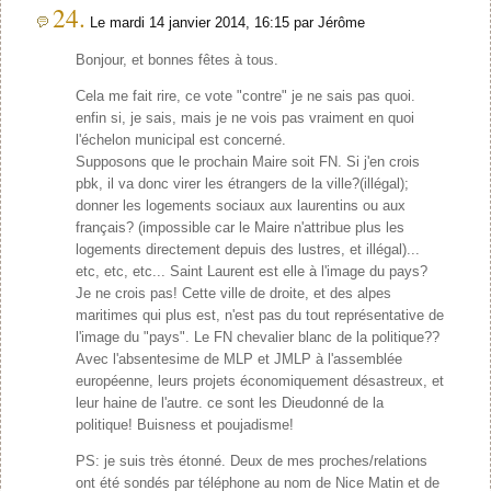
24.
Le mardi 14 janvier 2014, 16:15 par Jérôme
Bonjour, et bonnes fêtes à tous.
Cela me fait rire, ce vote "contre" je ne sais pas quoi.
enfin si, je sais, mais je ne vois pas vraiment en quoi
l'échelon municipal est concerné.
Supposons que le prochain Maire soit FN. Si j'en crois
pbk, il va donc virer les étrangers de la ville?(illégal);
donner les logements sociaux aux laurentins ou aux
français? (impossible car le Maire n'attribue plus les
logements directement depuis des lustres, et illégal)...
etc, etc, etc... Saint Laurent est elle à l'image du pays?
Je ne crois pas! Cette ville de droite, et des alpes
maritimes qui plus est, n'est pas du tout représentative de
l'image du "pays". Le FN chevalier blanc de la politique??
Avec l'absentesime de MLP et JMLP à l'assemblée
européenne, leurs projets économiquement désastreux, et
leur haine de l'autre. ce sont les Dieudonné de la
politique! Buisness et poujadisme!
PS: je suis très étonné. Deux de mes proches/relations
ont été sondés par téléphone au nom de Nice Matin et de