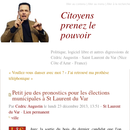
Aller au contenu
|
Aller au menu
|
Aller à la recherche
Citoyens
prenez le
pouvoir
Politique, logiciel libre et autres digressions de
Cédric Augustin - Saint Laurent du Var (Nice
Côte d'Azur - France)
« Voullez-vous danser avec moi ?
-
J'ai retrouvé ma prothèse
téléphonique »
Petit jeu des pronostics pour les élections
municipales à St Laurent du Var
Par
Cedric Augustin
le lundi 23 décembre 2013, 13:51 -
St Laurent
du Var
-
Lien permanent
ville
Avec la sortie du bois du dernier candidat que l'on