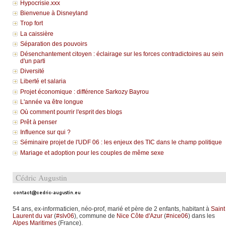
Hypocrisie.xxx
Bienvenue à Disneyland
Trop fort
La caissière
Séparation des pouvoirs
Désenchantement citoyen : éclairage sur les forces contradictoires au sein
d'un parti
Diversité
Liberté et salaria
Projet économique : différence Sarkozy Bayrou
L'année va être longue
Où comment pourrir l'esprit des blogs
Prêt à penser
Influence sur qui ?
Séminaire projet de l'UDF 06 : les enjeux des TIC dans le champ politique
Mariage et adoption pour les couples de même sexe
Cédric Augustin
54 ans, ex-informaticien, néo-prof, marié et père de 2 enfants, habitant à
Saint
Laurent du var
(
#slv06
), commune de
Nice Côte d'Azur
(
#nice06
) dans les
Alpes Maritimes
(France).