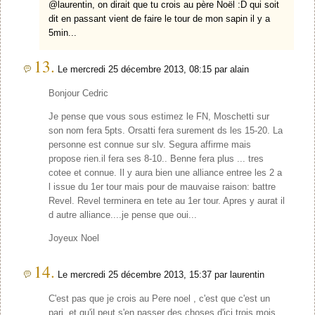
@laurentin, on dirait que tu crois au père Noël :D qui soit
dit en passant vient de faire le tour de mon sapin il y a
5min...
13.
Le mercredi 25 décembre 2013, 08:15 par alain
Bonjour Cedric
Je pense que vous sous estimez le FN, Moschetti sur
son nom fera 5pts. Orsatti fera surement ds les 15-20. La
personne est connue sur slv. Segura affirme mais
propose rien.il fera ses 8-10.. Benne fera plus ... tres
cotee et connue. Il y aura bien une alliance entree les 2 a
l issue du 1er tour mais pour de mauvaise raison: battre
Revel. Revel terminera en tete au 1er tour. Apres y aurat il
d autre alliance....je pense que oui...
Joyeux Noel
14.
Le mercredi 25 décembre 2013, 15:37 par laurentin
C'est pas que je crois au Pere noel , c'est que c'est un
pari, et qu'il peut s'en passer des choses d'ici trois mois...