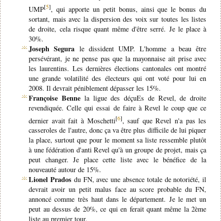
[
5
]
UMP
, qui apporte un petit bonus, ainsi que le bonus du
sortant, mais avec la dispersion des voix sur toutes les listes
de droite, cela risque quant même d'être serré. Je le place à
30%.
Joseph Segura
le dissident UMP. L'homme a beau être
persévérant, je ne pense pas que la mayonnaise ait prise avec
les laurentins. Les dernières élections cantonales ont montré
une grande volatilité des électeurs qui ont voté pour lui en
2008. Il devrait péniblement dépasser les 15%.
Françoise Benne
la ligue des déçuEs de Revel, de droite
revendiquée. Celle qui essai de faire à Revel le coup que ce
[
6
]
dernier avait fait à Moschetti
, sauf que Revel n'a pas les
casseroles de l'autre, donc ça va être plus difficile de lui piquer
la place, surtout que pour le moment sa liste ressemble plutôt
à une fédération d'anti Revel qu'à un groupe de projet, mais ça
peut changer. Je place cette liste avec le bénéfice de la
nouveauté autour de 15%.
Lionel Prados
du FN, avec une absence totale de notoriété, il
devrait avoir un petit malus face au score probable du FN,
annoncé comme très haut dans le département. Je le met un
peut au dessus de 20%, ce qui en ferait quant même la 2ème
liste au premier tour.