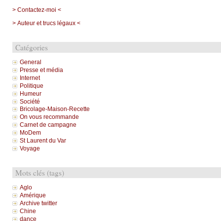
> Contactez-moi <
> Auteur et trucs légaux <
Catégories
General
Presse et média
Internet
Politique
Humeur
Société
Bricolage-Maison-Recette
On vous recommande
Carnet de campagne
MoDem
St Laurent du Var
Voyage
Mots clés (tags)
Aglo
Amérique
Archive twitter
Chine
dance