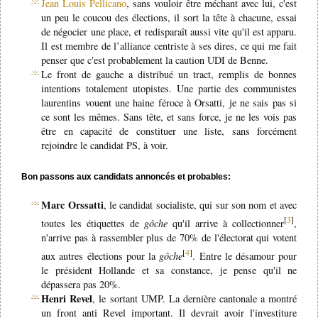
Jean Louis Pellicano
, sans vouloir être méchant avec lui, c'est
un peu le coucou des élections, il sort la tête à chacune, essai
de négocier une place, et redisparaît aussi vite qu'il est apparu.
Il est membre de l’alliance centriste à ses dires, ce qui me fait
penser que c'est probablement la caution UDI de Benne.
Le front de gauche a distribué un tract, remplis de bonnes
intentions totalement utopistes. Une partie des communistes
laurentins vouent une haine féroce à Orsatti, je ne sais pas si
ce sont les mêmes. Sans tête, et sans force, je ne les vois pas
être en capacité de constituer une liste, sans forcément
rejoindre le candidat PS, à voir.
Bon passons aux candidats annoncés et probables:
Marc Orssatti
, le candidat socialiste, qui sur son nom et avec
[
3
]
toutes les étiquettes de
gôche
qu'il arrive à collectionner
,
n'arrive pas à rassembler plus de 70% de l'électorat qui votent
[
4
]
aux autres élections pour la
gôche
. Entre le désamour pour
le président Hollande et sa constance, je pense qu'il ne
dépassera pas 20%.
Henri Revel
, le sortant UMP. La dernière cantonale a montré
un front anti Revel important. Il devrait avoir l'investiture