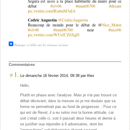
Segura est assis a la place habituelle du maire pour ce
débat
#slv06
#mun06700
#dream
pic.twitter.com/Ria6aM3uIA
Cedric Augustin
@CedricAugustin
Beaucoup de monde pour le débat de @
Nice_Matin
#slv06
#mun06700
near
#nice06
pic.twitter.com/WUsfCZ6XgD
Partager ce billet sur les réseaux sociaux
Commentaires
1.
Le dimanche 16 février 2014, 09:38 par Alex
Hello,
Plutôt en phase avec l'analyse. Mais je n'ai pas trouvé ce
débat décevant, dans la mesure où je me doutais que sa
forme ne permettrait pas au fond de progresser... Pour ce
qui est de Revel, il a eu selon moi la bonne attitude, car
soit c'etait celle ci, soit il passait deux heures et demie à
se justifier oua répondre à 6 adversaires, dont les
"propositions" yakafokonistes étaient souvent