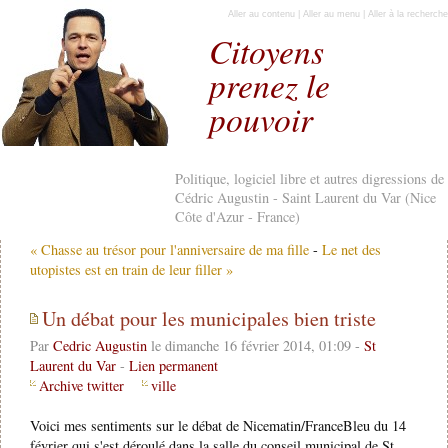
Aller au contenu
|
Aller au menu
|
Aller à la recherche
Citoyens
prenez le
pouvoir
Politique, logiciel libre et autres digressions de
Cédric Augustin - Saint Laurent du Var (Nice
Côte d'Azur - France)
« Chasse au trésor pour l'anniversaire de ma fille
-
Le net des
utopistes est en train de leur filler »
Un débat pour les municipales bien triste
Par
Cedric Augustin
le dimanche 16 février 2014, 01:09 -
St
Laurent du Var
-
Lien permanent
Archive twitter
ville
Voici mes sentiments sur le débat de Nicematin/FranceBleu du 14
février qui s'est déroulé dans la salle du conseil municipal de St