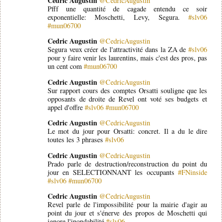
Cedric Augustin
@CedricAugustin
Pfff une quantité de cagade entendu ce soir
exponentielle: Moschetti, Levy, Segura.
#slv06
#mun06700
Cedric Augustin
@CedricAugustin
Segura veux créer de l'attractivité dans la ZA de
#slv06
pour y faire venir les laurentins, mais c'est des pros, pas
un cent com
#mun06700
Cedric Augustin
@CedricAugustin
Sur rapport cours des comptes Orsatti souligne que les
opposants de droite de Revel ont voté ses budgets et
appel d'offre
#slv06
#mun06700
Cedric Augustin
@CedricAugustin
Le mot du jour pour Orsatti: concret. Il a du le dire
toutes les 3 phrases
#slv06
Cedric Augustin
@CedricAugustin
Prado parle de destruction/reconstruction du point du
jour en SELECTIONNANT les occupants
#FNinside
#slv06
#mun06700
Cedric Augustin
@CedricAugustin
Revel parle de l'impossibilité pour la mairie d'agir au
point du jour et s'énerve des propos de Moschetti qui
ignore l'inondabilité
#slv06