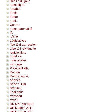
Dessin du jour
domotique
durable
École
Écrire
geek
Guerre
homoparentalité
IA
laïcité
Législatives
liberté d expression
Liberté individuelle
logiciel libre
Londres
municipales
picorage
Présidentielle
Région
Rétrospective
science
Série et film
StarTrek
Thaïlande
transport
travail
UR MoDem 2010
UR Modem 2011