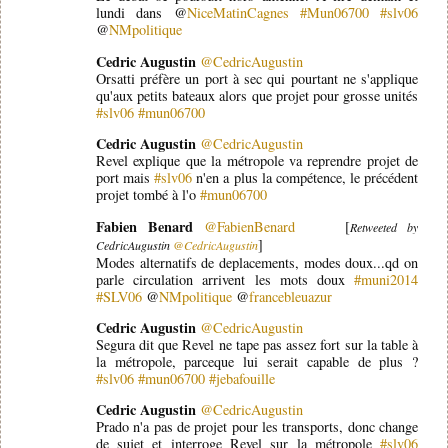
lundi dans @
NiceMatinCagnes
#Mun06700
#slv06
@
NMpolitique
Cedric Augustin
@CedricAugustin
Orsatti préfère un port à sec qui pourtant ne s'applique
qu'aux petits bateaux alors que projet pour grosse unités
#slv06
#mun06700
Cedric Augustin
@CedricAugustin
Revel explique que la métropole va reprendre projet de
port mais
#slv06
n'en a plus la compétence, le précédent
projet tombé à l'o
#mun06700
Fabien Benard
@FabienBenard
[
Retweeted by
]
CedricAugustin
@CedricAugustin
Modes alternatifs de deplacements, modes doux...qd on
parle circulation arrivent les mots doux
#muni2014
#SLV06
@
NMpolitique
@
francebleuazur
Cedric Augustin
@CedricAugustin
Segura dit que Revel ne tape pas assez fort sur la table à
la métropole, parceque lui serait capable de plus ?
#slv06
#mun06700
#jebafouille
Cedric Augustin
@CedricAugustin
Prado n'a pas de projet pour les transports, donc change
de sujet et interroge Revel sur la métropole
#slv06