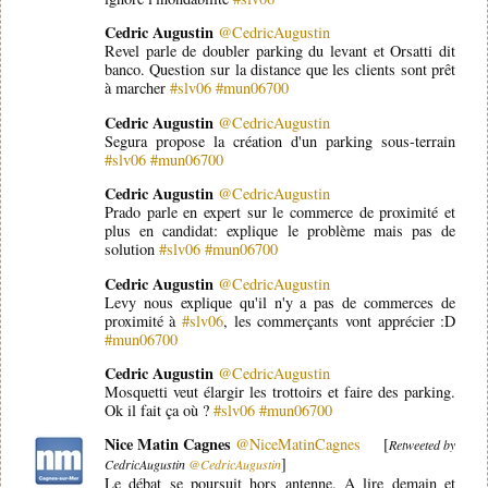
Cedric Augustin
@CedricAugustin
Revel parle de doubler parking du levant et Orsatti dit
banco. Question sur la distance que les clients sont prêt
à marcher
#slv06
#mun06700
Cedric Augustin
@CedricAugustin
Segura propose la création d'un parking sous-terrain
#slv06
#mun06700
Cedric Augustin
@CedricAugustin
Prado parle en expert sur le commerce de proximité et
plus en candidat: explique le problème mais pas de
solution
#slv06
#mun06700
Cedric Augustin
@CedricAugustin
Levy nous explique qu'il n'y a pas de commerces de
proximité à
#slv06
, les commerçants vont apprécier :D
#mun06700
Cedric Augustin
@CedricAugustin
Mosquetti veut élargir les trottoirs et faire des parking.
Ok il fait ça où ?
#slv06
#mun06700
Nice Matin Cagnes
@NiceMatinCagnes
[
Retweeted by
]
CedricAugustin
@CedricAugustin
Le débat se poursuit hors antenne. A lire demain et