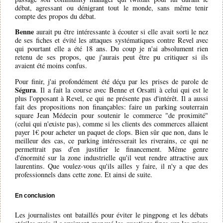
débat, agressant ou dénigrant tout le monde, sans même tenir
compte des propos du débat.
Benne
aurait pu être intéressante à écouter si elle avait sorti le nez
de ses fiches et évité les attaques systématiques contre Revel avec
qui pourtant elle a été 18 ans. Du coup je n'ai absolument rien
retenu de ses propos, que j'aurais peut être pu critiquer si ils
avaient été moins confus.
Pour finir, j'ai profondément été déçu par les prises de parole de
Ségura
. Il a fait la course avec Benne et Orsatti à celui qui est le
plus l'opposant à Revel, ce qui ne présente pas d'intérêt. Il a aussi
fait des propositions non finançables: faire un parking souterrain
square Jean Médecin pour soutenir le commerce "de proximité"
(celui qui n'existe pas), comme si les clients des commerces allaient
payer 1€ pour acheter un paquet de clops. Bien sûr que non, dans le
meilleur des cas, ce parking intéresserait les riverains, ce qui ne
permettrait pas d'en justifier le financement. Même genre
d'énormité sur la zone industrielle qu'il veut rendre attractive aux
laurentins. Que voulez-vous qu'ils ailles y faire, il n'y a que des
professionnels dans cette zone. Et ainsi de suite.
En conclusion
Les journalistes ont bataillés pour éviter le pingpong et les débats