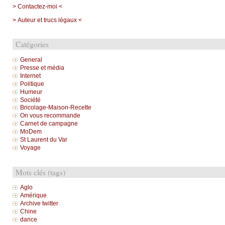
> Contactez-moi <
> Auteur et trucs légaux <
Catégories
General
Presse et média
Internet
Politique
Humeur
Société
Bricolage-Maison-Recette
On vous recommande
Carnet de campagne
MoDem
St Laurent du Var
Voyage
Mots clés (tags)
Aglo
Amérique
Archive twitter
Chine
dance