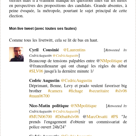
stériles mais il a vraiment manqué les questions fines sur les mises
en perspectives des propositions des candidats. Grande absentes, à
peine évoquée, la métropole, pourtant le sujet principal de cette
élection.
Mon live tweet (avec toutes ses fautes)
Comme tous les livetwitt, cela se lit de bas en haut.
Cyril Cousinié
@Laurentins
[
Retweeted by
]
CedricAugustin
@CedricAugustin
Beaucoup de tensions palpables entre @
NMpolitique
et
@francedleuazur qui ont changé les règles du débat
#SLV06
jusqu'à la dernière minute 1/
Cedric Augustin
@CedricAugustin
Déprimant, Benne, Levy et prado veulent favoriser big
brother
#camera
#fichage
#securitaire
#slv06
#mun06700
Nice-Matin politique
@NMpolitique
[
Retweeted by
]
CedricAugustin
@CedricAugustin
#MUN06700
#Débat
#slv06
@
MarcOrsatti
#PS
"Je
prends l'engagement d'obtenir un commissariat de
police ouvert 24h/24"