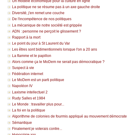
Un modèle économique pour la culture en ligne
La politique ne se résume pas à un axe gauche droite
Diversité, j'en remet une couche
De l'incompétence de nos politiques
La mécanique de notre société est grippée
ADN : personne ne perçoit le glissement ?
Rapport à la mort
Le point du jour à St Laurent du Var
Les êtres sont bidimentionnels lorsque l'on a 20 ans
La flamme et le papillon
Alors comme ça le MoDem ne serait pas démocratique ?
Suspect à vie
Fédération internet
Le MoDem est un parti politique
Napoléon IV
Laxisme intellectuel 2
Rudy Salles et 1984
Le Monde : travailler plus pour...
La foi en la politique
Algorithme de colonies de fourmis appliqué au mouvement démocrate
Sémantique
Finalement je voterais contre...
Hypocrisie.xxx