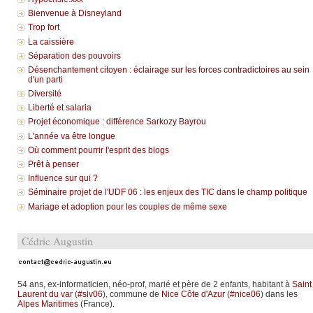
Bienvenue à Disneyland
Trop fort
La caissière
Séparation des pouvoirs
Désenchantement citoyen : éclairage sur les forces contradictoires au sein
d'un parti
Diversité
Liberté et salaria
Projet économique : différence Sarkozy Bayrou
L'année va être longue
Où comment pourrir l'esprit des blogs
Prêt à penser
Influence sur qui ?
Séminaire projet de l'UDF 06 : les enjeux des TIC dans le champ politique
Mariage et adoption pour les couples de même sexe
Cédric Augustin
54 ans, ex-informaticien, néo-prof, marié et père de 2 enfants, habitant à
Saint
Laurent du var
(
#slv06
), commune de
Nice Côte d'Azur
(
#nice06
) dans les
Alpes Maritimes
(France).