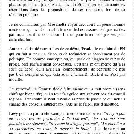
plus surpris que 3 jours avant, il avait méticuleusement démonté les
aberrations dans les propositions de ses opposants lors de sa
réunion publique.
Moschetti
Je ne connaissais pas
et j'ai découvert un jeune homme
médiocre, qui avait du mal à lire ses fiches, assurément pas écrites
par lui, sinon il les connaîtrait. Il n'est pour le moment pas sec pour
cette élection.
Prado
Autre candidat découvert lors de ce débat,
, le candidat du FN
qui en fait a tenu un discours de technicien et absolument pas de
politique. Un homme sans opinion, qui parle de diagnostic et pas de
projet, bref parfaitement consensuel. Certains m'ont même dit à la
sorti du débat, qu'il avait un "comportement" de centriste (je n'ai
pas bien compris ce que cela sous entendait). Bref, il ne s'est pas
mouillé.
Orsatti
J'ai retrouvé, un
fidèle à lui même qui a tout promis (sans
chiffrage biens sûr), qui a tout fait grâce aux subventions du conseil
régional. Par contre il avait travaillé sa prise de parole ce qui nous a
changé des conseils municipaux. Que ne le fait-il pas d'habitude...
Levy
pour sa part a été exemplaire en terme de bêtise: "
il n'y a pas
de commerces de proximité à St Laurent
", "
les trottoirs sont
jonchés d'excréments
", "
il y a de la drogue partout
", "
Au port il y a
53 entreprises en train de déposer le bilan
". J'ai découvert au
passage son community manager qui twittait pour lui durant le