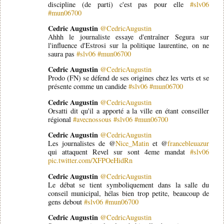
discipline (de parti) c'est pas pour elle
#slv06
#mun06700
Cedric Augustin
@CedricAugustin
Ahhh le journaliste essaye d'entraîner Segura sur
l'influence d'Estrosi sur la politique laurentine, on ne
saura pas
#slv06
#mun06700
Cedric Augustin
@CedricAugustin
Prodo (FN) se défend de ses origines chez les verts et se
présente comme un candide
#slv06
#mun06700
Cedric Augustin
@CedricAugustin
Orsatti dit qu'il a apporté a la ville en étant conseiller
régional
#avecnossous
#slv06
#mun06700
Cedric Augustin
@CedricAugustin
Les journalistes de @
Nice_Matin
et @
francebleuazur
qui attaquent Revel sur sont 4eme mandat
#slv06
pic.twitter.com/XFPOeHidRn
Cedric Augustin
@CedricAugustin
Le débat se tient symboliquement dans la salle du
conseil municipal, hélas bien trop petite, beaucoup de
gens debout
#slv06
#mun06700
Cedric Augustin
@CedricAugustin