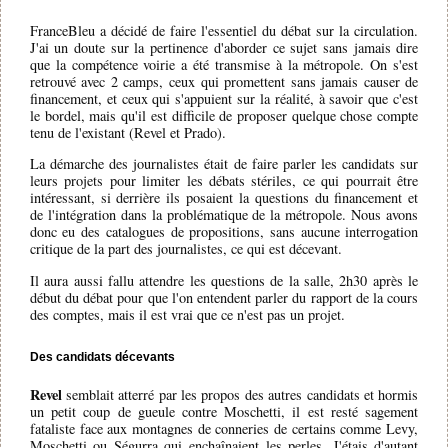
FranceBleu a décidé de faire l'essentiel du débat sur la circulation.
J'ai un doute sur la pertinence d'aborder ce sujet sans jamais dire
que la compétence voirie a été transmise à la métropole. On s'est
retrouvé avec 2 camps, ceux qui promettent sans jamais causer de
financement, et ceux qui s'appuient sur la réalité, à savoir que c'est
le bordel, mais qu'il est difficile de proposer quelque chose compte
tenu de l'existant (Revel et Prado).
La démarche des journalistes était de faire parler les candidats sur
leurs projets pour limiter les débats stériles, ce qui pourrait être
intéressant, si derrière ils posaient la questions du financement et
de l'intégration dans la problématique de la métropole. Nous avons
donc eu des catalogues de propositions, sans aucune interrogation
critique de la part des journalistes, ce qui est décevant.
Il aura aussi fallu attendre les questions de la salle, 2h30 après le
début du débat pour que l'on entendent parler du rapport de la cours
des comptes, mais il est vrai que ce n'est pas un projet.
Des candidats décevants
Revel
semblait atterré par les propos des autres candidats et hormis
un petit coup de gueule contre Moschetti, il est resté sagement
fataliste face aux montagnes de conneries de certains comme Levy,
Moschetti ou Ségurra qui enchaînaient les perles. J'étais d'autant