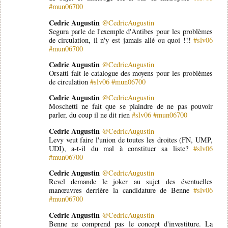
#mun06700
Cedric Augustin
@CedricAugustin
Segura parle de l'exemple d'Antibes pour les problèmes
de circulation, il n'y est jamais allé ou quoi !!!
#slv06
#mun06700
Cedric Augustin
@CedricAugustin
Orsatti fait le catalogue des moyens pour les problèmes
de circulation
#slv06
#mun06700
Cedric Augustin
@CedricAugustin
Moschetti ne fait que se plaindre de ne pas pouvoir
parler, du coup il ne dit rien
#slv06
#mun06700
Cedric Augustin
@CedricAugustin
Levy veut faire l'union de toutes les droites (FN, UMP,
UDI), a-t-il du mal à constituer sa liste?
#slv06
#mun06700
Cedric Augustin
@CedricAugustin
Revel demande le joker au sujet des éventuelles
manœuvres derrière la candidature de Benne
#slv06
#mun06700
Cedric Augustin
@CedricAugustin
Benne ne comprend pas le concept d'investiture. La