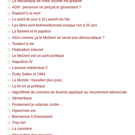
La mécanique de notre société est grippée
ADN : personne ne perçoit le glissement ?
Rapport à la mort
Le point du jour à St Laurent du Var
Les êtres sont bidimentionnels lorsque l'on a 20 ans
La flamme et le papillon
Alors comme ça le MoDem ne serait pas démocratique ?
Suspect à vie
Fédération internet
Le MoDem est un parti politique
Napoléon IV
Laxisme intellectuel 2
Rudy Salles et 1984
Le Monde : travailler plus pour...
La foi en la politique
Algorithme de colonies de fourmis appliqué au mouvement démocrate
Sémantique
Finalement je voterais contre...
Hypocrisie.xxx
Bienvenue à Disneyland
Trop fort
La caissière
Séparation des pouvoirs