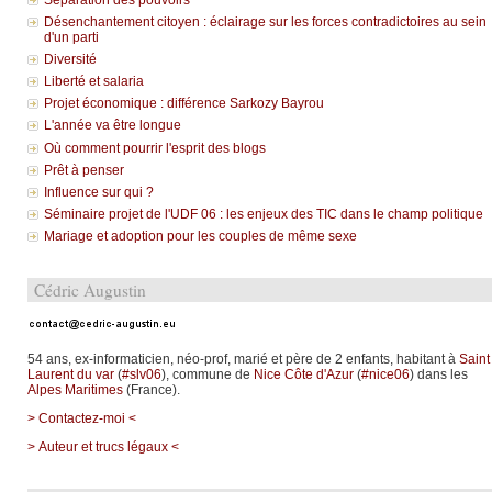
Désenchantement citoyen : éclairage sur les forces contradictoires au sein
d'un parti
Diversité
Liberté et salaria
Projet économique : différence Sarkozy Bayrou
L'année va être longue
Où comment pourrir l'esprit des blogs
Prêt à penser
Influence sur qui ?
Séminaire projet de l'UDF 06 : les enjeux des TIC dans le champ politique
Mariage et adoption pour les couples de même sexe
Cédric Augustin
54 ans, ex-informaticien, néo-prof, marié et père de 2 enfants, habitant à
Saint
Laurent du var
(
#slv06
), commune de
Nice Côte d'Azur
(
#nice06
) dans les
Alpes Maritimes
(France).
> Contactez-moi <
> Auteur et trucs légaux <