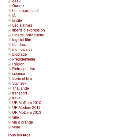
geek
Guerre
homoparentalité
IA
laïcité
Législatives
liberté d expression
Liberté individuelle
logiciel libre
Londres
municipales
picorage
Présidentielle
Région
Rétrospective
science
Série et film
StarTrek
Thaïlande
transport
travail
UR MoDem 2010
UR Modem 2011
UR MoDem 2013
ville
vin d orange
voile
Tous les tags