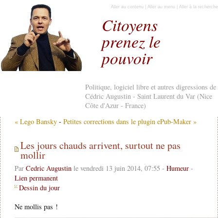
Aller au contenu
|
Aller au menu
|
Aller à la recherche
Citoyens
prenez le
pouvoir
Politique, logiciel libre et autres digressions de
Cédric Augustin - Saint Laurent du Var (Nice
Côte d'Azur - France)
« Lego Bansky
-
Petites corrections dans le plugin ePub-Maker »
Les jours chauds arrivent, surtout ne pas
mollir
Par
Cedric Augustin
le vendredi 13 juin 2014, 07:55 -
Humeur
-
Lien permanent
Dessin du jour
Ne mollis pas !