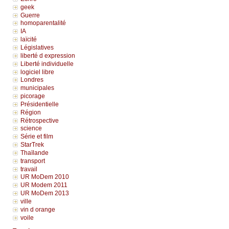
geek
Guerre
homoparentalité
IA
laïcité
Législatives
liberté d expression
Liberté individuelle
logiciel libre
Londres
municipales
picorage
Présidentielle
Région
Rétrospective
science
Série et film
StarTrek
Thaïlande
transport
travail
UR MoDem 2010
UR Modem 2011
UR MoDem 2013
ville
vin d orange
voile