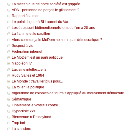
La mécanique de notre société est grippée
ADN : personne ne perçoit le glissement ?
Rapport à la mort
Le point du jour à St Laurent du Var
Les êtres sont bidimentionnels lorsque l'on a 20 ans
La flamme et le papillon
Alors comme ça le MoDem ne serait pas démocratique ?
Suspect à vie
Fédération internet
Le MoDem est un parti politique
Napoléon IV
Laxisme intellectuel 2
Rudy Salles et 1984
Le Monde : travailler plus pour...
La foi en la politique
Algorithme de colonies de fourmis appliqué au mouvement démocrate
Sémantique
Finalement je voterais contre...
Hypocrisie.xxx
Bienvenue à Disneyland
Trop fort
La caissière