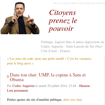
Aller au contenu
|
Aller au menu
|
Aller à la recherche
Citoyens
prenez le
pouvoir
Politique, logiciel libre et autres digressions de
Cédric Augustin - Saint Laurent du Var (Nice
Côte d'Azur - France)
« Les joies du code: juste une petite modif
-
C'est les vacances,
pour le blog aussi »
Dans ton chat: UMP, la copine à Sam et
Obama
Par
Cedric Augustin
le mardi 29 juillet 2014, 23:48 -
Humeur
-
Lien permanent
Petites quotes du site d'inutilité publique,
dans ton chat
: