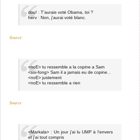
dou! : T'aurais voté Obama, toi ?
herv : Non, j'aurai voté blanc.
Source
<noE> tu ressemble a la copine a Sam
<soi-fong> Sam il a jamais eu de copine...
<noE> justement
<noE> tu ressemble a rien
Source
<Markala> : Un jour j'ai lu UMP à l'envers
et j'ai tout compris