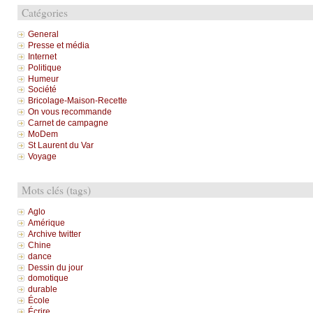
Catégories
General
Presse et média
Internet
Politique
Humeur
Société
Bricolage-Maison-Recette
On vous recommande
Carnet de campagne
MoDem
St Laurent du Var
Voyage
Mots clés (tags)
Aglo
Amérique
Archive twitter
Chine
dance
Dessin du jour
domotique
durable
École
Écrire