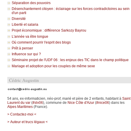
Séparation des pouvoirs
Désenchantement citoyen : éclairage sur les forces contradictoires au sein
d'un parti
Diversité
Liberté et salaria
Projet économique : différence Sarkozy Bayrou
L'année va être longue
Où comment pourrir l'esprit des blogs
Prêt à penser
Influence sur qui ?
Séminaire projet de l'UDF 06 : les enjeux des TIC dans le champ politique
Mariage et adoption pour les couples de même sexe
Cédric Augustin
54 ans, ex-informaticien, néo-prof, marié et père de 2 enfants, habitant à
Saint
Laurent du var
(
#slv06
), commune de
Nice Côte d'Azur
(
#nice06
) dans les
Alpes Maritimes
(France).
> Contactez-moi <
> Auteur et trucs légaux <