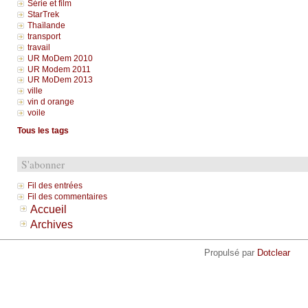
Série et film
StarTrek
Thaïlande
transport
travail
UR MoDem 2010
UR Modem 2011
UR MoDem 2013
ville
vin d orange
voile
Tous les tags
S'abonner
Fil des entrées
Fil des commentaires
Accueil
Archives
Propulsé par
Dotclear