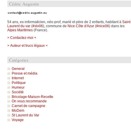
Cédric Augustin
54 ans, ex-informaticien, néo-prof, marié et père de 2 enfants, habitant à
Saint
Laurent du var
(
#slv06
), commune de
Nice Côte d'Azur
(
#nice06
) dans les
Alpes Maritimes
(France).
> Contactez-moi <
> Auteur et trucs légaux <
Catégories
General
Presse et média
Internet
Politique
Humeur
Société
Bricolage-Maison-Recette
On vous recommande
Carnet de campagne
MoDem
St Laurent du Var
Voyage