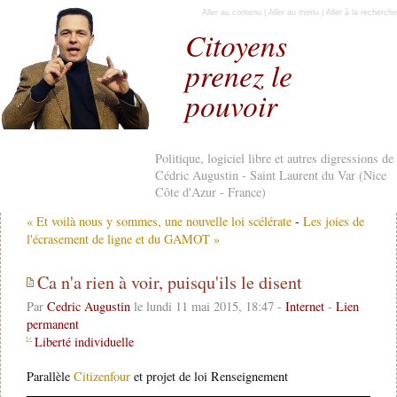
Aller au contenu
|
Aller au menu
|
Aller à la recherche
Citoyens
prenez le
pouvoir
Politique, logiciel libre et autres digressions de
Cédric Augustin - Saint Laurent du Var (Nice
Côte d'Azur - France)
« Et voilà nous y sommes, une nouvelle loi scélérate
-
Les joies de
l'écrasement de ligne et du GAMOT »
Ca n'a rien à voir, puisqu'ils le disent
Par
Cedric Augustin
le lundi 11 mai 2015, 18:47 -
Internet
-
Lien
permanent
Liberté individuelle
Parallèle
Citizenfour
et projet de loi Renseignement