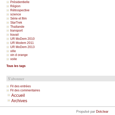
Présidentielle
Région
Rétrospective
science
Série et film
StarTrek
Thaïlande
transport
travail
UR MoDem 2010
UR Modem 2011
UR MoDem 2013
ville
vin d orange
voile
Tous les tags
S'abonner
Fil des entrées
Fil des commentaires
Accueil
Archives
Propulsé par
Dotclear