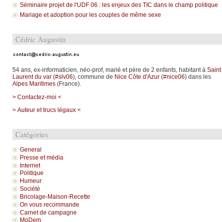
Séminaire projet de l'UDF 06 : les enjeux des TIC dans le champ politique
Mariage et adoption pour les couples de même sexe
Cédric Augustin
54 ans, ex-informaticien, néo-prof, marié et père de 2 enfants, habitant à
Saint
Laurent du var
(
#slv06
), commune de
Nice Côte d'Azur
(
#nice06
) dans les
Alpes Maritimes
(France).
> Contactez-moi <
> Auteur et trucs légaux <
Catégories
General
Presse et média
Internet
Politique
Humeur
Société
Bricolage-Maison-Recette
On vous recommande
Carnet de campagne
MoDem