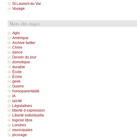
St Laurent du Var
Voyage
Mots clés (tags)
Aglo
Amérique
Archive twitter
Chine
dance
Dessin du jour
domotique
durable
École
Écrire
geek
Guerre
homoparentalité
IA
laïcité
Législatives
liberté d expression
Liberté individuelle
logiciel libre
Londres
municipales
picorage