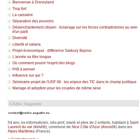
Bienvenue à Disneyland
Trop fort
La caissière
Séparation des pouvoirs
Désenchantement citoyen : éclairage sur les forces contradictoires au sein
d'un parti
Diversité
Liberté et salaria
Projet économique : différence Sarkozy Bayrou
L'année va être longue
Où comment pourrir l'esprit des blogs
Prêt à penser
Influence sur qui ?
Séminaire projet de l'UDF 06 : les enjeux des TIC dans le champ politique
Mariage et adoption pour les couples de même sexe
Cédric Augustin
54 ans, ex-informaticien, néo-prof, marié et père de 2 enfants, habitant à
Saint
Laurent du var
(
#slv06
), commune de
Nice Côte d'Azur
(
#nice06
) dans les
Alpes Maritimes
(France).