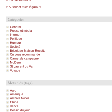
> Contactez-moi <
> Auteur et trucs légaux <
Catégories
General
Presse et média
Internet
Politique
Humeur
Société
Bricolage-Maison-Recette
On vous recommande
Carnet de campagne
MoDem
St Laurent du Var
Voyage
Mots clés (tags)
Aglo
Amérique
Archive twitter
Chine
dance
Dessin du jour