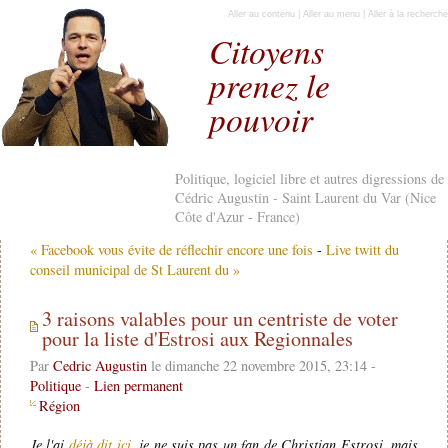
Aller au contenu
|
Aller au menu
|
Aller à la recherche
Citoyens
prenez le
pouvoir
Politique, logiciel libre et autres digressions de
Cédric Augustin - Saint Laurent du Var (Nice
Côte d'Azur - France)
« Facebook vous évite de réflechir encore une fois
-
Live twitt du
conseil municipal de St Laurent du »
3 raisons valables pour un centriste de voter
pour la liste d'Estrosi aux Regionnales
Par
Cedric Augustin
le dimanche 22 novembre 2015, 23:14 -
Politique
-
Lien permanent
Région
Je l'ai
déjà dit ici
, je ne suis pas un fan de Christian Estrosi, mais