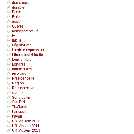
domotique
durable
École
Écrire
geek
Guerre
homoparentalité
IA
laïcité
Législatives
liberté d expression
Liberté individuelle
logiciel libre
Londres
municipales
picorage
Présidentielle
Région
Rétrospective
science
Série et film
StarTrek
Thaïlande
transport
travail
UR MoDem 2010
UR Modem 2011
UR MoDem 2013