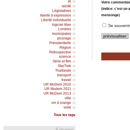
IA
Votre commentaire
laïcité
(indice: c'est un
Législatives
mensonge)
liberté d expression
Liberté individuelle
logiciel libre
Se souvenir
Londres
municipales
picorage
Présidentielle
Région
Rétrospective
science
Série et film
StarTrek
Thaïlande
transport
travail
UR MoDem 2010
UR Modem 2011
UR MoDem 2013
ville
vin d orange
voile
Tous les tags
S'abonner