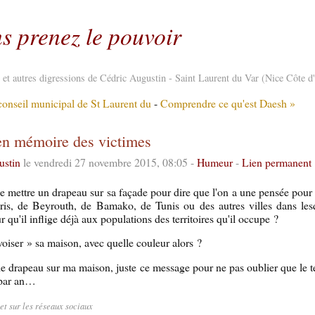
s prenez le pouvoir
re et autres digressions de Cédric Augustin - Saint Laurent du Var (Nice Côte d
 conseil municipal de St Laurent du
-
Comprendre ce qu'est Daesh »
en mémoire des victimes
ustin
le vendredi 27 novembre 2015, 08:05 -
Humeur
-
Lien permanent
e mettre un drapeau sur sa façade pour dire que l'on a une pensée pour 
Paris, de Beyrouth, de Bamako, de Tunis ou des autres villes dans l
ur qu'il inflige déjà aux populations des territoires qu'il occupe ?
avoiser » sa maison, avec quelle couleur alors ?
 de drapeau sur ma maison, juste ce message pour ne pas oublier que le t
 par an…
let sur les réseaux sociaux