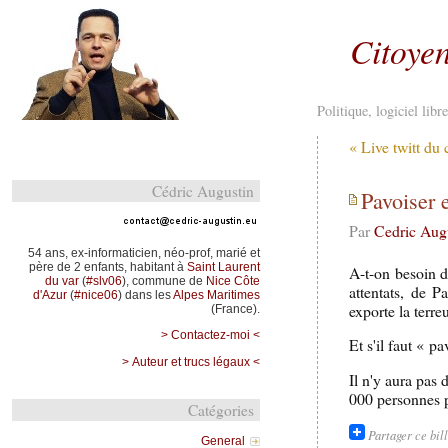
Citoyen
Politique, logiciel lib
« Live twitt du
Cédric Augustin
Pavoiser 
Par
Cedric Aug
54 ans, ex-informaticien, néo-prof, marié et
père de 2 enfants, habitant à
Saint Laurent
A-t-on besoin d
du var
(
#slv06
), commune de
Nice Côte
attentats, de 
d'Azur
(
#nice06
) dans les
Alpes Maritimes
exporte la terre
(France).
> Contactez-moi <
Et s'il faut « p
> Auteur et trucs légaux <
Il n'y aura pas
000 personnes
Catégories
Partager ce bil
General