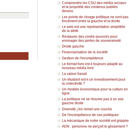
Comprendre les CGU des média sociaux
et la propriété des contenus publiés
dessus
Les points de clivage politique ne sont pas
forcément entre la gauche et la droite
Le web est une représentation simplifiée
de la déité
Restaurer des contre-pouvoirs pour
envisager des pertes de souveraineté
Droite gauche
Financiarisation de la société
Gestion de l'incompétence
Le format livre est-il toujours adapté au
nouveau média livre
La valeur travail
Un étudiant est-il un investissement pour
la collectivité ?
Un modèle économique pour la culture en
ligne
La politique ne se résume pas à un axe
gauche droite
Diversité, j'en remet une couche
De l'incompétence de nos politiques
La mécanique de notre société est grippée
ADN : personne ne perçoit le glissement ?