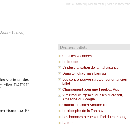
Aller au contenu
|
Aller au menu
|
Aller à la recherche
'Azur - France)
Derniers billets
C'est les vacances
Le bouton
L'industrialisation de la malfaisance
Dans ton chat, mais bien sûr
les victimes des
Les contre-pouvoirs, retour sur un ancien
esquelles DAESH
billet
Changement pour une Freebox Pop
Virez moi d'urgence tous les Microsoft,
Amazone ou Google
Ubuntu : installer Arduino IDE
errorisme tue 10
Le triomphe de la Fantasy
Les bananes bleues ou l'art du mensonge
La rue