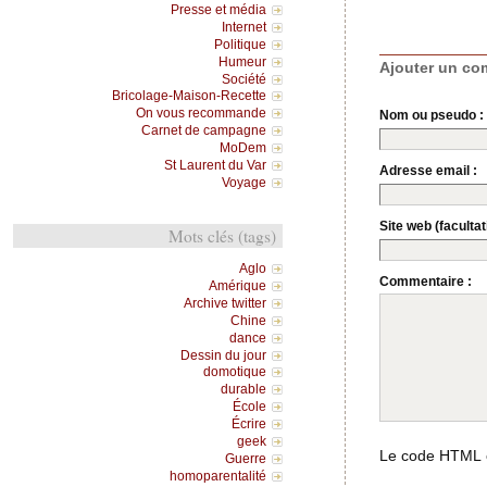
Presse et média
Internet
Politique
Humeur
Ajouter un co
Société
Bricolage-Maison-Recette
On vous recommande
Nom ou pseudo :
Carnet de campagne
MoDem
St Laurent du Var
Adresse email :
Voyage
Site web (facultati
Mots clés (tags)
Aglo
Commentaire :
Amérique
Archive twitter
Chine
dance
Dessin du jour
domotique
durable
École
Écrire
geek
Le code HTML e
Guerre
homoparentalité