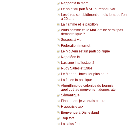
Rapport à la mort
Le point du jour à St Laurent du Var
Les êtres sont bidimentionnels lorsque l'on
a 20 ans
La flamme et le papillon
Alors comme ça le MoDem ne serait pas
démocratique ?
Suspect à vie
Fédération internet
Le MoDem est un parti politique
Napoléon IV
Laxisme intellectuel 2
Rudy Salles et 1984
Le Monde : travailler plus pour...
La foi en la politique
Algorithme de colonies de fourmis
appliqué au mouvement démocrate
Sémantique
Finalement je voterais contre...
Hypocrisie.xxx
Bienvenue à Disneyland
Trop fort
La caissière