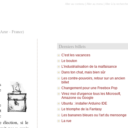
Aller au contenu
|
Aller au menu
|
Aller à la recherche
'Azur - France)
Derniers billets
C'est les vacances
Le bouton
t
L'industrialisation de la malfaisance
Dans ton chat, mais bien sûr
Les contre-pouvoirs, retour sur un ancien
billet
s
Changement pour une Freebox Pop
e
Virez moi d'urgence tous les Microsoft,
Amazone ou Google
Ubuntu : installer Arduino IDE
e
t
Le triomphe de la Fantasy
c
Les bananes bleues ou l'art du mensonge
La rue
e élection, si le
rait pas y avoir