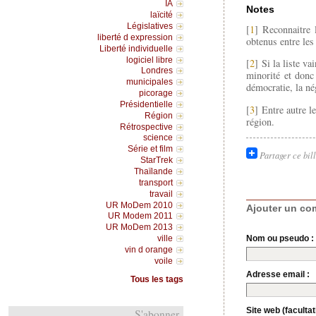
IA
Notes
laïcité
Législatives
[
1
] Reconnaitre 
liberté d expression
obtenus entre les
Liberté individuelle
logiciel libre
[
2
] Si la liste va
Londres
minorité et donc
municipales
démocratie, la né
picorage
Présidentielle
[
3
] Entre autre l
Région
région.
Rétrospective
science
Série et film
Partager ce bil
StarTrek
Thaïlande
transport
travail
UR MoDem 2010
Ajouter un co
UR Modem 2011
UR MoDem 2013
ville
Nom ou pseudo :
vin d orange
voile
Adresse email :
Tous les tags
Site web (facultati
S'abonner