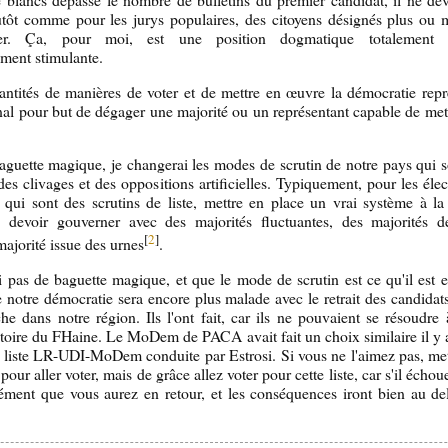
lutôt comme pour les jurys populaires, des citoyens désignés plus ou 
er. Ça, pour moi, est une position dogmatique totalement irr
ement stimulante.
uantités de manières de voter et de mettre en œuvre la démocratie repr
inal pour but de dégager une majorité ou un représentant capable de me
baguette magique, je changerai les modes de scrutin de notre pays qui 
des clivages et des oppositions artificielles. Typiquement, pour les élec
qui sont des scrutins de liste, mettre en place un vrai système à la
e devoir gouverner avec des majorités fluctuantes, des majorités d
[
2
]
ajorité issue des urnes
.
i pas de baguette magique, et que le mode de scrutin est ce qu'il est et 
notre démocratie sera encore plus malade avec le retrait des candidats
e dans notre région. Ils l'ont fait, car ils ne pouvaient se résoudre 
atoire du FHaine. Le MoDem de PACA avait fait un choix similaire il y 
a liste LR-UDI-MoDem conduite par Estrosi. Si vous ne l'aimez pas, me
 pour aller voter, mais de grâce allez voter pour cette liste, car s'il échou
rément que vous aurez en retour, et les conséquences iront bien au de