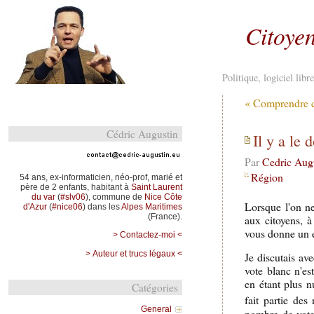
Citoyen
Politique, logiciel lib
« Comprendre c
Cédric Augustin
Il y a le 
Par
Cedric Aug
Région
54 ans, ex-informaticien, néo-prof, marié et
père de 2 enfants, habitant à
Saint Laurent
du var
(
#slv06
), commune de
Nice Côte
Lorsque l'on ne
d'Azur
(
#nice06
) dans les
Alpes Maritimes
(France).
aux citoyens, à
vous donne un 
> Contactez-moi <
> Auteur et trucs légaux <
Je discutais av
vote blanc n'es
en étant plus n
Catégories
fait partie des
General
nombre de vote 