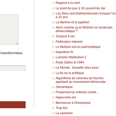
Rapport à la mort
Le point du jour à St Laurent du Var
Les êtres sont bidimentionnels lorsque l'on
a 20 ans
La flamme et le papillon
Alors comme ça le MoDem ne serait pas
démocratique ?
Suspect à vie
Fédération internet
Le MoDem est un parti politique
Napoléon IV
 transformées.
Laxisme intellectuel 2
Rudy Salles et 1984
Le Monde : travailler plus pour...
La foi en la politique
Algorithme de colonies de fourmis
appliqué au mouvement démocrate
Sémantique
Finalement je voterais contre...
Hypocrisie.xxx
Bienvenue à Disneyland
Trop fort
La caissière