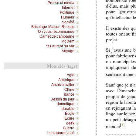
Presse et média
d'élus, mais p
Internet
pour gouvern
Politique
qu’intellectuell
Humeur
Société
Il existe des q
Bricolage-Maison-Recette
On vous recommande
toutes ont au f
Carnet de campagne
projet.
MoDem
St Laurent du Var
Si j'avais une 
Voyage
pour fabriquer 
ou municipales 
Mots clés (tags)
impliquerait d
seulement une m
Aglo
Amérique
Sauf que je n'a
Archive twitter
avec. Dimanche 
Chine
dance
peuple de gauch
Dessin du jour
région le labor
domotique
en rejoignant l
durable
linge sur le nez
École
un petit désag
Écrire
geek
[
3
]
mandat
.
Guerre
homoparentalité