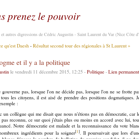
s prenez le pouvoir
re et autres digressions de Cédric Augustin - Saint Laurent du Var (Nice Côte d
e qu'est Daesh
-
Résultat second tour des régionales à St Laurent »
dogme et il y a la politique
ustin
le vendredi 11 décembre 2015, 12:25 -
Politique
-
Lien permanen
 gouverne pas, lorsque l'on ne décide pas, lorsque l'on ne se frotte pa
 tous les citoyens, il est aisé de prendre des positions dogmatiques. J
exemple :
ec un collègue qui me disait que nous n'étions pas en démocratie, car l
t pas reconnu, ce sur quoi j'étais plus ou moins en accord avec lui, tou
uancé. Notre démocratie est malade et la reconnaissance du vote blan
[
1
]
 nombreux ingrédients pour la soigner
. Il poursuivait que lors d'un
blancs dépasse le nombre de bulletins du premier candidat, il ne dev