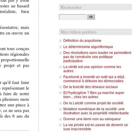
moins au hasard
Rechercher
éaliste, bien
ésentative, mais
Mes billets préférés
ttre en œuvre un
Définition du populisme
Le déterminisme algorithmique
sont tous conçus
Des révolutions sans leader ne permettent
tions régionales
pas de construire une politique
 proportionnelle
participative
e projet et pas
La vérité est une opinion comme les
autres
Facebook a inventé un outil qui a déjà
commencé à détruire les démocraties
qu'il faut faire
 représentant le
De la toxicité des réseaux sociaux
à faire de notre
Et l'hydrogène ? Ben ça marche super
bien... chez les autres
a plusieurs mois
De la Laïcité comme projet de société
ttez une pince à
Mutation numérique de la société: une
e, ce ne sera pas
illustration avec la propriété intellectuelle
là des 6 ans du
Donner une demi voix au vainqueur
La vie privée est en passe de devenir un
luxe inaccessible