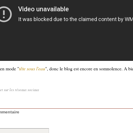
s en mode "
tête sous l'eau
", donc le blog est encore en somnolence. A bi
let sur les réseaux sociaux
mmentaire