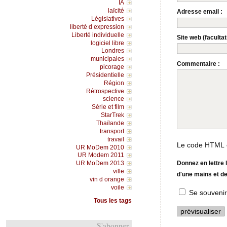
IA
laïcité
Adresse email :
Législatives
liberté d expression
Liberté individuelle
Site web (facultati
logiciel libre
Londres
municipales
Commentaire :
picorage
Présidentielle
Région
Rétrospective
science
Série et film
StarTrek
Thaïlande
transport
travail
Le code HTML e
UR MoDem 2010
UR Modem 2011
Donnez en lettre
UR MoDem 2013
ville
d'une mains et de
vin d orange
voile
Se souvenir
Tous les tags
S'abonner