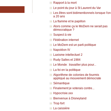
Rapport à la mort
Le point du jour à St Laurent du Var
Les êtres sont bidimentionnels lorsque l'on
a 20 ans
La flamme et le papillon
Alors comme ça le MoDem ne serait pas
démocratique ?
Suspect à vie
Fédération internet
Le MoDem est un parti politique
Napoléon IV
Laxisme intellectuel 2
Rudy Salles et 1984
Le Monde : travailler plus pour...
La foi en la politique
Algorithme de colonies de fourmis
appliqué au mouvement démocrate
Sémantique
Finalement je voterais contre...
Hypocrisie.xxx
Bienvenue à Disneyland
Trop fort
La caissière