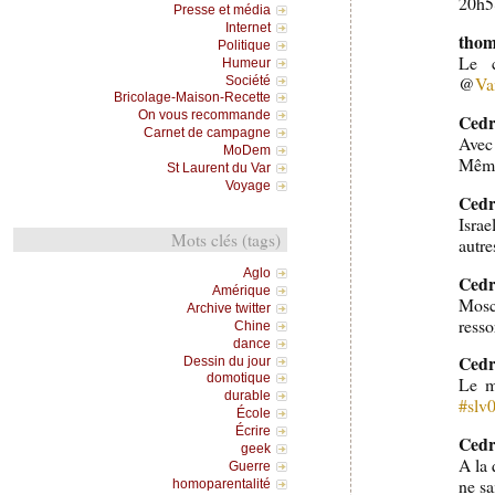
20h58
Presse et média
Internet
thom
Politique
Le c
Humeur
@
Va
Société
Bricolage-Maison-Recette
On vous recommande
Cedr
Carnet de campagne
Avec 
MoDem
Même
St Laurent du Var
Voyage
Cedr
Isra
Mots clés (tags)
autre
Aglo
Cedr
Amérique
Mosc
Archive twitter
resso
Chine
dance
Cedr
Dessin du jour
domotique
Le m
durable
#slv
École
Écrire
Cedr
geek
A la 
Guerre
ne sa
homoparentalité