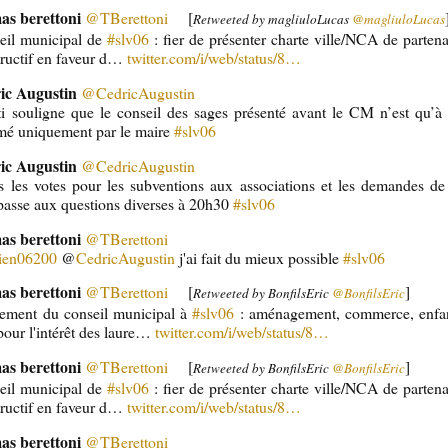
as berettoni
@TBerettoni
[
Retweeted by magliuloLucas
@magliuloLucas
eil municipal de
#slv06
: fier de présenter charte ville/NCA de partena
tructif en faveur d…
twitter.com/i/web/status/8…
ic Augustin
@CedricAugustin
ti souligne que le conseil des sages présenté avant le CM n’est qu’à 
é uniquement par le maire
#slv06
ic Augustin
@CedricAugustin
s les votes pour les subventions aux associations et les demandes de 
asse aux questions diverses à 20h30
#slv06
as berettoni
@TBerettoni
lien06200
@
CedricAugustin
j'ai fait du mieux possible
#slv06
as berettoni
@TBerettoni
[
]
Retweeted by BonfilsEric
@BonfilsEric
ement du conseil municipal à
#slv06
: aménagement, commerce, enfan
pour l'intérêt des laure…
twitter.com/i/web/status/8…
as berettoni
@TBerettoni
[
]
Retweeted by BonfilsEric
@BonfilsEric
eil municipal de
#slv06
: fier de présenter charte ville/NCA de partena
tructif en faveur d…
twitter.com/i/web/status/8…
as berettoni
@TBerettoni