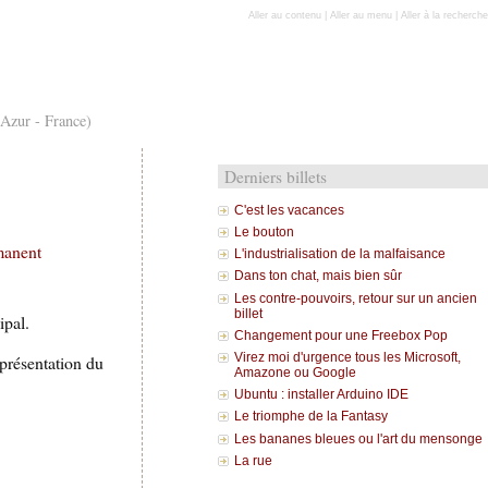
Aller au contenu
|
Aller au menu
|
Aller à la recherche
'Azur - France)
Derniers billets
C'est les vacances
Le bouton
manent
L'industrialisation de la malfaisance
Dans ton chat, mais bien sûr
Les contre-pouvoirs, retour sur un ancien
billet
ipal.
Changement pour une Freebox Pop
Virez moi d'urgence tous les Microsoft,
 présentation du
Amazone ou Google
Ubuntu : installer Arduino IDE
Le triomphe de la Fantasy
Les bananes bleues ou l'art du mensonge
La rue