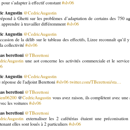
 pour s’adapter à effectif constant
#slv06
ic Augustin
@CedricAugustin
 répond à Ghetti sur les problèmes d’adaptation de certains des 750 a
 apprendre à travailler différemment
#slv06
ic Augustin
@CedricAugustin
ccasion de la délib sur le tableau des effectifs, Lizee reconnaît qu’il y
la collectivité
#slv06
as berettoni
@TBerettoni
dricAugustin
une aot concerne les activités commerciale et le servic
06
ic Augustin
@CedricAugustin
 réponse de l'adjoint Berettoni
#slv06
twitter.com/TBerettoni/sta…
as berettoni
@TBerettoni
lien06200
@
CedricAugustin
vous avez raison, ils complètent avec une a
avec les voitures
#slv06
as berettoni
@TBerettoni
dricAugustin
externaliser les 2 cafétérias étaient une préconisation
enant elles sont loués à 2 particuliers
#slv06