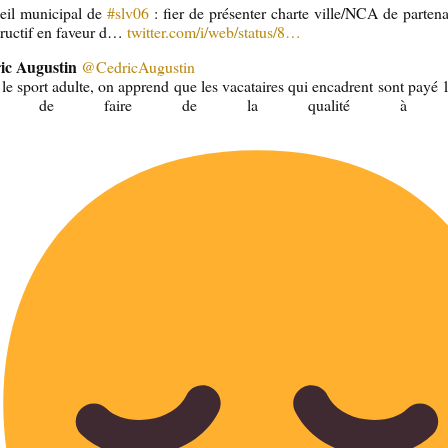
eil municipal de
#slv06
: fier de présenter charte ville/NCA de partena
tructif en faveur d…
twitter.com/i/web/status/8…
ic Augustin
@CedricAugustin
le sport adulte, on apprend que les vacataires qui encadrent sont payé 1
r de faire de la qualité à 