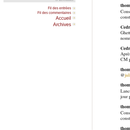
thom
Fil des entrées
Cons
Fil des commentaires
cons
Accueil
Archives
Cedr
Ghet
nomm
Cedr
Aprè
CM p
thom
@
ju
thom
Lanc
jour 
thom
Cons
cons
thom