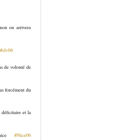
non on arrivera
e
#slv06
as de volonté de
pas forcément du
éficitaire et la
nice
#Nice06