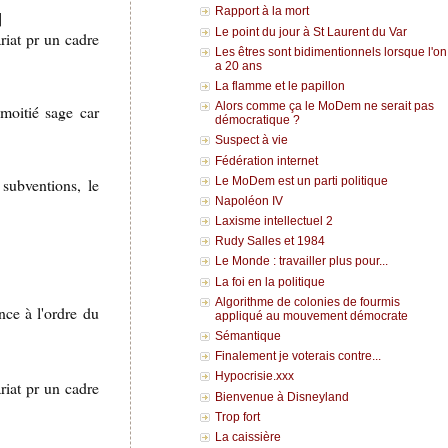
Rapport à la mort
]
Le point du jour à St Laurent du Var
riat pr un cadre
Les êtres sont bidimentionnels lorsque l'on
a 20 ans
La flamme et le papillon
Alors comme ça le MoDem ne serait pas
moitié sage car
démocratique ?
Suspect à vie
Fédération internet
subventions, le
Le MoDem est un parti politique
Napoléon IV
Laxisme intellectuel 2
Rudy Salles et 1984
Le Monde : travailler plus pour...
La foi en la politique
Algorithme de colonies de fourmis
ce à l'ordre du
appliqué au mouvement démocrate
Sémantique
Finalement je voterais contre...
Hypocrisie.xxx
riat pr un cadre
Bienvenue à Disneyland
Trop fort
La caissière