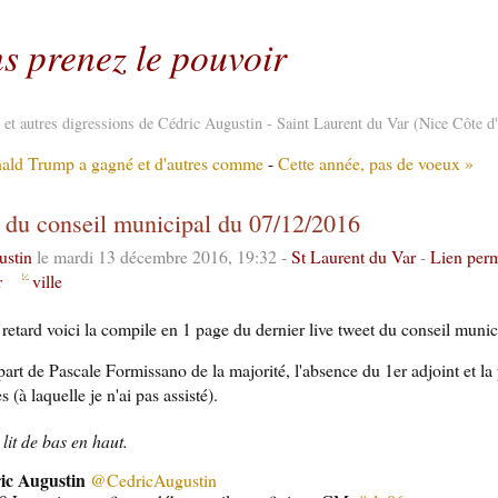
s prenez le pouvoir
re et autres digressions de Cédric Augustin - Saint Laurent du Var (Nice Côte d
ald Trump a gagné et d'autres comme
-
Cette année, pas de voeux »
t du conseil municipal du 07/12/2016
ustin
le mardi 13 décembre 2016, 19:32 -
St Laurent du Var
-
Lien per
r
ville
retard voici la compile en 1 page du dernier live tweet du conseil munic
part de Pascale Formissano de la majorité, l'absence du 1er adjoint et la
 (à laquelle je n'ai pas assisté).
 lit de bas en haut.
ic Augustin
@CedricAugustin