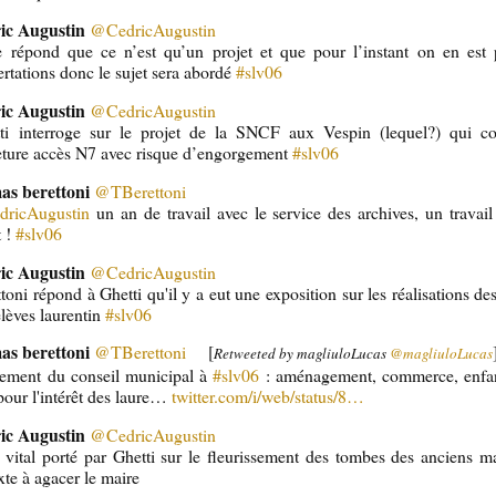
ic Augustin
@CedricAugustin
e répond que ce n’est qu’un projet et que pour l’instant on en est
rtations donc le sujet sera abordé
#slv06
ic Augustin
@CedricAugustin
tti interroge sur le projet de la SNCF aux Vespin (lequel?) qui co
eture accès N7 avec risque d’engorgement
#slv06
as berettoni
@TBerettoni
dricAugustin
un an de travail avec le service des archives, un travail
t !
#slv06
ic Augustin
@CedricAugustin
toni répond à Ghetti qu'il y a eut une exposition sur les réalisations de
lèves laurentin
#slv06
as berettoni
@TBerettoni
[
Retweeted by magliuloLucas
@magliuloLucas
ement du conseil municipal à
#slv06
: aménagement, commerce, enfan
pour l'intérêt des laure…
twitter.com/i/web/status/8…
ic Augustin
@CedricAugustin
 vital porté par Ghetti sur le fleurissement des tombes des anciens 
xte à agacer le maire