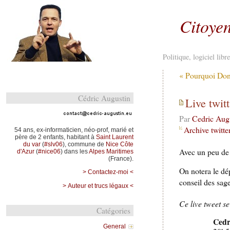
Citoyen
Politique, logiciel lib
« Pourquoi Don
Cédric Augustin
Live twit
Par
Cedric Aug
Archive twitte
54 ans, ex-informaticien, néo-prof, marié et
père de 2 enfants, habitant à
Saint Laurent
du var
(
#slv06
), commune de
Nice Côte
Avec un peu de 
d'Azur
(
#nice06
) dans les
Alpes Maritimes
(France).
On notera le dé
> Contactez-moi <
conseil des sages
> Auteur et trucs légaux <
Ce live tweet se
Catégories
Cedr
General