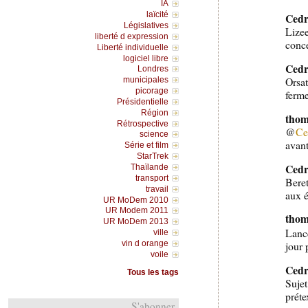
IA
laïcité
Cedr
Législatives
Lize
liberté d expression
conce
Liberté individuelle
logiciel libre
Cedr
Londres
Orsa
municipales
picorage
ferm
Présidentielle
Région
thom
Rétrospective
@
Ce
science
avan
Série et film
StarTrek
Cedr
Thaïlande
transport
Beret
travail
aux é
UR MoDem 2010
UR Modem 2011
thom
UR MoDem 2013
Lanc
ville
vin d orange
jour 
voile
Cedr
Tous les tags
Sujet
préte
S'abonner