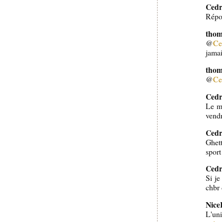
Cedr
Répon
thom
@
Ce
jamai
thom
@
Ce
Cedr
Le ma
vendr
Cedr
Ghett
sport
Cedr
Si je
chbr
Nic
L'u