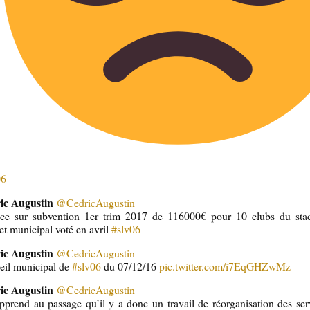
06
ic Augustin
@CedricAugustin
ce sur subvention 1er trim 2017 de 116000€ pour 10 clubs du stad
t municipal voté en avril
#slv06
ic Augustin
@CedricAugustin
eil municipal de
#slv06
du 07/12/16
pic.twitter.com/i7EqGHZwMz
ic Augustin
@CedricAugustin
pprend au passage qu’il y a donc un travail de réorganisation des ser