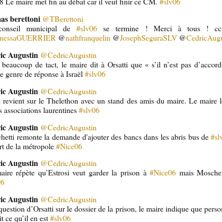
 Le maire met fin au débat car il veut finir ce CM.
#slv06
as berettoni
@TBerettoni
onseil municipal de
#slv06
se termine ! Merci à tous ! 
nessaGUERRIER
@
nathfranquelin
@
JosephSeguraSLV
@
CedricAugu
ic Augustin
@CedricAugustin
beaucoup de tact, le maire dit à Orsatti que « s’il n’est pas d’accord 
 genre de réponse à Israël
#slv06
ic Augustin
@CedricAugustin
el revient sur le Thelethon avec un stand des amis du maire. Le maire
s associations laurentines
#slv06
ic Augustin
@CedricAugustin
hetti remonte la demande d'ajouter des bancs dans les abris bus de
#sl
rt de la métropole
#Nice06
ic Augustin
@CedricAugustin
aire répète qu’Estrosi veut garder la prison à
#Nice06
mais Moschett
06
ic Augustin
@CedricAugustin
question d’Orsatti sur le dossier de la prison, le maire indique que perso
it ce qu’il en est
#slv06