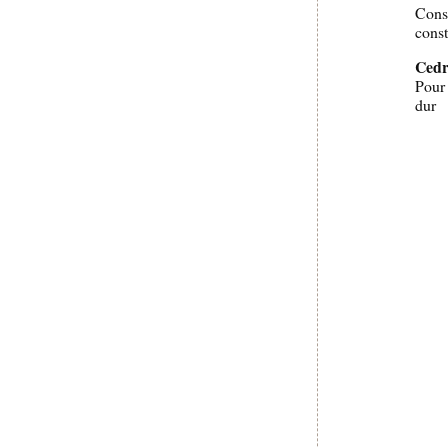
Cons
cons
Cedr
Pour 
du