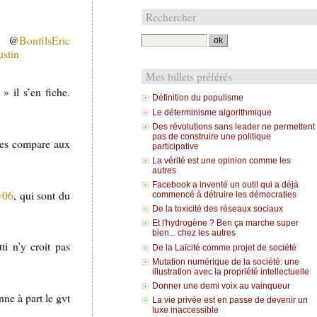
Rechercher
cc @
BonfilsEric
stin
Mes billets préférés
» il s’en fiche.
Définition du populisme
Le déterminisme algorithmique
Des révolutions sans leader ne permettent
pas de construire une politique
 les compare aux
participative
La vérité est une opinion comme les
autres
Facebook a inventé un outil qui a déjà
v06
, qui sont du
commencé à détruire les démocraties
De la toxicité des réseaux sociaux
Et l'hydrogène ? Ben ça marche super
bien... chez les autres
i n’y croit pas
De la Laïcité comme projet de société
Mutation numérique de la société: une
illustration avec la propriété intellectuelle
Donner une demi voix au vainqueur
nne à part le gvt
La vie privée est en passe de devenir un
luxe inaccessible