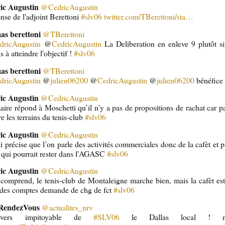
ic Augustin
@CedricAugustin
se de l'adjoint Berettoni
#slv06
twitter.com/TBerettoni/sta…
as berettoni
@TBerettoni
dricAugustin
@
CedricAugustin
La Deliberation en enleve 9 plutôt si
s à atteindre l'objectif !
#slv06
as berettoni
@TBerettoni
dricAugustin
@
julien06200
@
CedricAugustin
@
julien06200
bénéfic
ic Augustin
@CedricAugustin
ire répond à Moschetti qu’il n’y a pas de propositions de rachat car p
e les terrains du tenis-club
#slv06
ic Augustin
@CedricAugustin
i précise que l’on parle des activités commerciales donc de la cafèt et 
 qui pourrait rester dans l'AGASC
#slv06
ic Augustin
@CedricAugustin
 comprend, le tenis-club de Montaleigne marche bien, mais la cafèt est d
 des comptes demande de chg de fct
#slv06
eRendezVous
@actualites_nrv
nivers impitoyable de
#SLV06
le Dallas local ! 