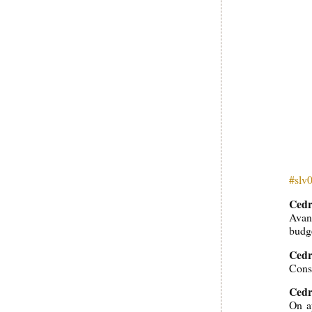
#slv
Cedr
Avan
budge
Cedr
Cons
Cedr
On a