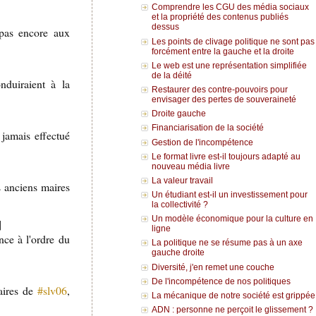
Comprendre les CGU des média sociaux
et la propriété des contenus publiés
dessus
 pas encore aux
Les points de clivage politique ne sont pas
forcément entre la gauche et la droite
Le web est une représentation simplifiée
de la déité
nduiraient à la
Restaurer des contre-pouvoirs pour
envisager des pertes de souveraineté
Droite gauche
Financiarisation de la société
 jamais effectué
Gestion de l'incompétence
Le format livre est-il toujours adapté au
nouveau média livre
La valeur travail
s anciens maires
Un étudiant est-il un investissement pour
la collectivité ?
Un modèle économique pour la culture en
]
ligne
ce à l'ordre du
La politique ne se résume pas à un axe
gauche droite
Diversité, j'en remet une couche
De l'incompétence de nos politiques
maires de
#slv06
,
La mécanique de notre société est grippée
ADN : personne ne perçoit le glissement ?