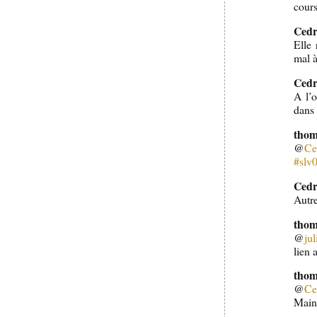
cours
Cedr
Elle
mal à
Cedr
A l’o
dans 
thom
@
Ce
#slv
Cedr
Autre
thom
@
ju
lien 
thom
@
Ce
Maint