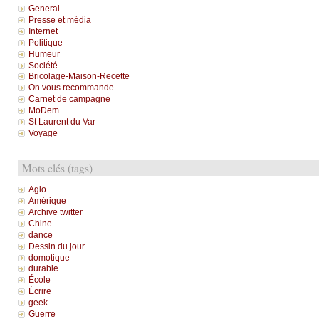
General
Presse et média
Internet
Politique
Humeur
Société
Bricolage-Maison-Recette
On vous recommande
Carnet de campagne
MoDem
St Laurent du Var
Voyage
Mots clés (tags)
Aglo
Amérique
Archive twitter
Chine
dance
Dessin du jour
domotique
durable
École
Écrire
geek
Guerre