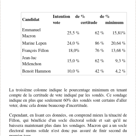
Intention de
% de
%
Candidat
vote
certitude
minimum
Emmanuel
25,5 %
62 %
15,81%
Macron
Marine Lepen
24,0 %
86 %
20,64 %
François Fillon
18,0%
76 %
13,68 %
Jean-luc
15,0 %
62 %
9,3 %
Mélenchon
Benoit Hammon
10,0 %
42 %
4,2 %
La troisième colonne indique le pourcentage minimum en tenant
compte de la certitude de vote indiqué par les sondés. Ce sondage
indique en plus que seulement 60% des sondés sont certains d'aller
voter, donc cela donne beaucoup d'incertitude.
Cependant, en lisant ces données, on comprend mieux la ténacité de
Fillon, qui bénéficie d'un socle électoral solide et sait qu'il ne
baissera maintenant plus dans les sondages. Macron qui a un socle
électoral moins solide n'est donc pas assuré de finir second du
premier tour.