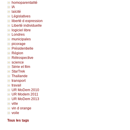
homoparentalité
IA
laïcité
Législatives
liberté d expression
Liberté individuelle
logiciel libre
Londres
municipales
picorage
Présidentielle
Région
Rétrospective
science
Série et film
StarTrek
Thaïlande
transport
travail
UR MoDem 2010
UR Modem 2011
UR MoDem 2013
ville
vin d orange
voile
Tous les tags