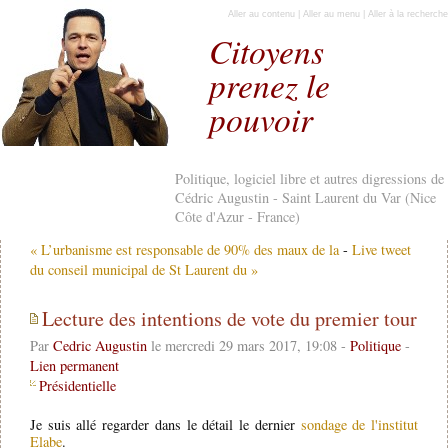
Aller au contenu
|
Aller au menu
|
Aller à la recherche
Citoyens
prenez le
pouvoir
Politique, logiciel libre et autres digressions de
Cédric Augustin - Saint Laurent du Var (Nice
Côte d'Azur - France)
« L’urbanisme est responsable de 90% des maux de la
-
Live tweet
du conseil municipal de St Laurent du »
Lecture des intentions de vote du premier tour
Par
Cedric Augustin
le mercredi 29 mars 2017, 19:08 -
Politique
-
Lien permanent
Présidentielle
Je suis allé regarder dans le détail le dernier
sondage de l'institut
Elabe
.