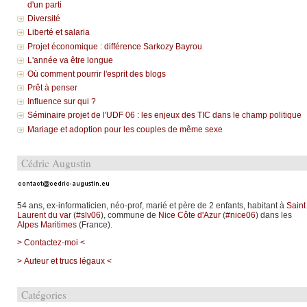
d'un parti
Diversité
Liberté et salaria
Projet économique : différence Sarkozy Bayrou
L'année va être longue
Où comment pourrir l'esprit des blogs
Prêt à penser
Influence sur qui ?
Séminaire projet de l'UDF 06 : les enjeux des TIC dans le champ politique
Mariage et adoption pour les couples de même sexe
Cédric Augustin
54 ans, ex-informaticien, néo-prof, marié et père de 2 enfants, habitant à
Saint
Laurent du var
(
#slv06
), commune de
Nice Côte d'Azur
(
#nice06
) dans les
Alpes Maritimes
(France).
> Contactez-moi <
> Auteur et trucs légaux <
Catégories