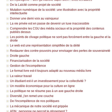
De la Laïcité comme projet de société
Mutation numérique de la société: une illustration avec la propriété
intellectuelle
Donner une demi voix au vainqueur
La vie privée est en passe de devenir un luxe inaccessible
Comprendre les CGU des média sociaux et la propriété des contenus
publiés dessus
Les points de clivage politique ne sont pas forcément entre la gauche et la
droite
Le web est une représentation simplifiée de la déité
Restaurer des contre-pouvoirs pour envisager des pertes de souveraineté
Droite gauche
Financiarisation de la société
Gestion de l'incompétence
Le format livre est-il toujours adapté au nouveau média livre
La valeur travail
Un étudiant est-il un investissement pour la collectivité ?
Un modèle économique pour la culture en ligne
La politique ne se résume pas à un axe gauche droite
Diversité, j'en remet une couche
De l'incompétence de nos politiques
La mécanique de notre société est grippée
ADN : personne ne perçoit le glissement ?