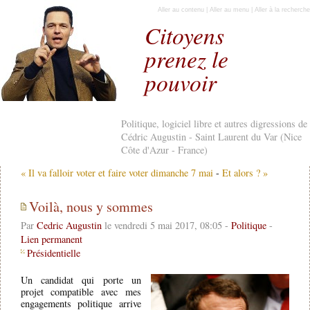
Aller au contenu
|
Aller au menu
|
Aller à la recherche
Citoyens
prenez le
pouvoir
Politique, logiciel libre et autres digressions de
Cédric Augustin - Saint Laurent du Var (Nice
Côte d'Azur - France)
« Il va falloir voter et faire voter dimanche 7 mai
-
Et alors ? »
Voilà, nous y sommes
Par
Cedric Augustin
le vendredi 5 mai 2017, 08:05 -
Politique
-
Lien permanent
Présidentielle
Un candidat qui porte un
projet compatible avec mes
engagements politique arrive