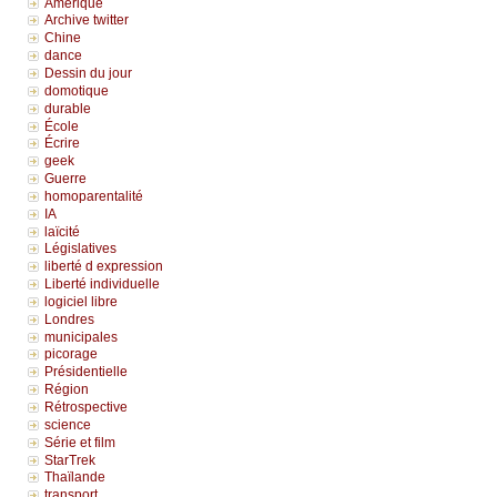
Amérique
Archive twitter
Chine
dance
Dessin du jour
domotique
durable
École
Écrire
geek
Guerre
homoparentalité
IA
laïcité
Législatives
liberté d expression
Liberté individuelle
logiciel libre
Londres
municipales
picorage
Présidentielle
Région
Rétrospective
science
Série et film
StarTrek
Thaïlande
transport