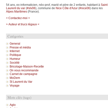
54 ans, ex-informaticien, néo-prof, marié et père de 2 enfants, habitant à
Saint
Laurent du var
(
#slv06
), commune de
Nice Côte d'Azur
(
#nice06
) dans les
Alpes Maritimes
(France).
> Contactez-moi <
> Auteur et trucs légaux <
Catégories
General
Presse et média
Internet
Politique
Humeur
Société
Bricolage-Maison-Recette
On vous recommande
Carnet de campagne
MoDem
St Laurent du Var
Voyage
Mots clés (tags)
Aglo