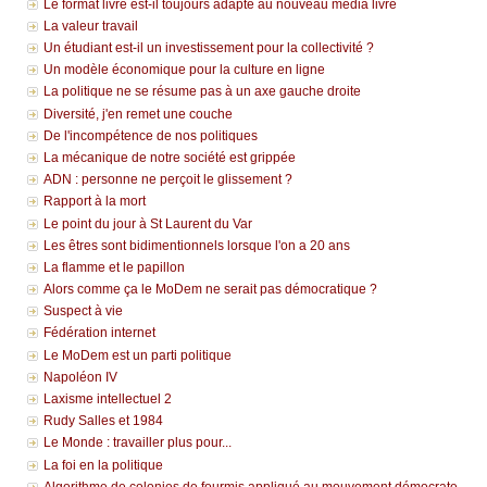
Le format livre est-il toujours adapté au nouveau média livre
La valeur travail
Un étudiant est-il un investissement pour la collectivité ?
Un modèle économique pour la culture en ligne
La politique ne se résume pas à un axe gauche droite
Diversité, j'en remet une couche
De l'incompétence de nos politiques
La mécanique de notre société est grippée
ADN : personne ne perçoit le glissement ?
Rapport à la mort
Le point du jour à St Laurent du Var
Les êtres sont bidimentionnels lorsque l'on a 20 ans
La flamme et le papillon
Alors comme ça le MoDem ne serait pas démocratique ?
Suspect à vie
Fédération internet
Le MoDem est un parti politique
Napoléon IV
Laxisme intellectuel 2
Rudy Salles et 1984
Le Monde : travailler plus pour...
La foi en la politique
Algorithme de colonies de fourmis appliqué au mouvement démocrate