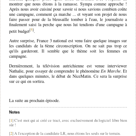
montrer que nous étions à la ramasse. Sympa comme approche !
Après nous avoir cuisiné pour savoir si nous savions combien coûte
une campagne, comment ça marche ... et voyant son projet de nous
faire passer pour de la bleusaille tomber à l'eau, le journaliste a
finalement saisi la perche que nous lui tendions d'une campagne à
[
5
]
petit budget
.
Autre surprise, France 3 national est venu faire quelque images sur
les candidats de la 6ème circonscription. On ne sait pas trop ce
qu'ils garderont. Il semble que le thème soit les femmes en
campagne.
Dernièrement, la télévision autrichienne est venue interviewer
Nathalie, pour essayer de comprendre le phénomène
En Marche
. Et
dans quelques minutes, le débat de NiceMatin. Ce sera la surprise
sur ce qui en sortira.
La suite au prochain épisode.
Notes
[
1
] C'est moi qui ai créé ce tract, avec exclusivement du logiciel libre bien
sûr !
[
2
] A l'exception de la candidate LR, nous étions les seuls sur le terrain.