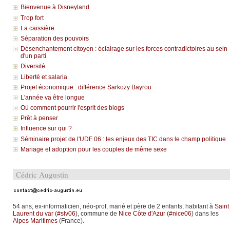
Bienvenue à Disneyland
Trop fort
La caissière
Séparation des pouvoirs
Désenchantement citoyen : éclairage sur les forces contradictoires au sein
d'un parti
Diversité
Liberté et salaria
Projet économique : différence Sarkozy Bayrou
L'année va être longue
Où comment pourrir l'esprit des blogs
Prêt à penser
Influence sur qui ?
Séminaire projet de l'UDF 06 : les enjeux des TIC dans le champ politique
Mariage et adoption pour les couples de même sexe
Cédric Augustin
54 ans, ex-informaticien, néo-prof, marié et père de 2 enfants, habitant à
Saint
Laurent du var
(
#slv06
), commune de
Nice Côte d'Azur
(
#nice06
) dans les
Alpes Maritimes
(France).