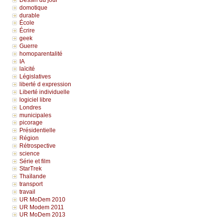
domotique
durable
École
Écrire
geek
Guerre
homoparentalité
IA
laïcité
Législatives
liberté d expression
Liberté individuelle
logiciel libre
Londres
municipales
picorage
Présidentielle
Région
Rétrospective
science
Série et film
StarTrek
Thaïlande
transport
travail
UR MoDem 2010
UR Modem 2011
UR MoDem 2013