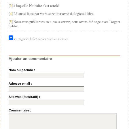
[
3
] à laquelle Nathalie s'est attelé.
[
4
] Là aussi faite par votre serviteur avec du logiciel libre.
[
5
] Nous vous publierons tout, vous verrez, nous avons été sage avec l'argent
public.
Partager ce billet sur les réseaux sociaux
Ajouter un commentaire
Nom ou pseudo :
Adresse email :
Site web (facultatif) :
Commentaire :