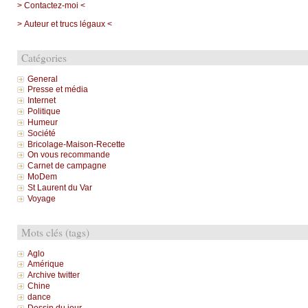
> Contactez-moi <
> Auteur et trucs légaux <
Catégories
General
Presse et média
Internet
Politique
Humeur
Société
Bricolage-Maison-Recette
On vous recommande
Carnet de campagne
MoDem
St Laurent du Var
Voyage
Mots clés (tags)
Aglo
Amérique
Archive twitter
Chine
dance
Dessin du jour