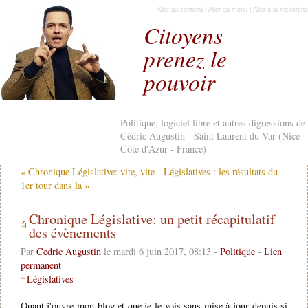
Aller au contenu
|
Aller au menu
|
Aller à la recherche
Citoyens
prenez le
pouvoir
Politique, logiciel libre et autres digressions de
Cédric Augustin - Saint Laurent du Var (Nice
Côte d'Azur - France)
« Chronique Législative: vite, vite
-
Législatives : les résultats du
1er tour dans la »
Chronique Législative: un petit récapitulatif
des évènements
Par
Cedric Augustin
le mardi 6 juin 2017, 08:13 -
Politique
-
Lien
permanent
Législatives
Quant j'ouvre mon blog et que je le vois sans mise à jour depuis si