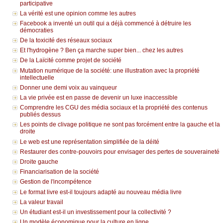
participative
La vérité est une opinion comme les autres
Facebook a inventé un outil qui a déjà commencé à détruire les
démocraties
De la toxicité des réseaux sociaux
Et l'hydrogène ? Ben ça marche super bien... chez les autres
De la Laïcité comme projet de société
Mutation numérique de la société: une illustration avec la propriété
intellectuelle
Donner une demi voix au vainqueur
La vie privée est en passe de devenir un luxe inaccessible
Comprendre les CGU des média sociaux et la propriété des contenus
publiés dessus
Les points de clivage politique ne sont pas forcément entre la gauche et la
droite
Le web est une représentation simplifiée de la déité
Restaurer des contre-pouvoirs pour envisager des pertes de souveraineté
Droite gauche
Financiarisation de la société
Gestion de l'incompétence
Le format livre est-il toujours adapté au nouveau média livre
La valeur travail
Un étudiant est-il un investissement pour la collectivité ?
Un modèle économique pour la culture en ligne