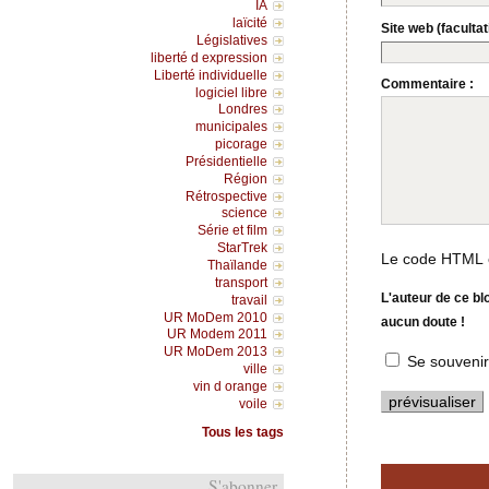
IA
laïcité
Site web (facultati
Législatives
liberté d expression
Liberté individuelle
Commentaire :
logiciel libre
Londres
municipales
picorage
Présidentielle
Région
Rétrospective
science
Série et film
StarTrek
Le code HTML e
Thaïlande
transport
L'auteur de ce bl
travail
UR MoDem 2010
aucun doute !
UR Modem 2011
UR MoDem 2013
Se souvenir
ville
vin d orange
voile
Tous les tags
S'abonner