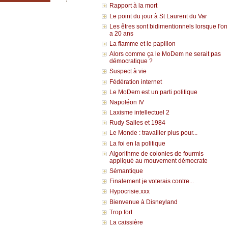
Rapport à la mort
Le point du jour à St Laurent du Var
Les êtres sont bidimentionnels lorsque l'on
a 20 ans
La flamme et le papillon
Alors comme ça le MoDem ne serait pas
démocratique ?
Suspect à vie
Fédération internet
Le MoDem est un parti politique
Napoléon IV
Laxisme intellectuel 2
Rudy Salles et 1984
Le Monde : travailler plus pour...
La foi en la politique
Algorithme de colonies de fourmis
appliqué au mouvement démocrate
Sémantique
Finalement je voterais contre...
Hypocrisie.xxx
Bienvenue à Disneyland
Trop fort
La caissière