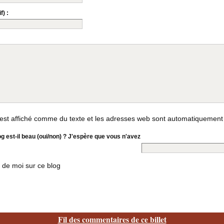
f) :
st affiché comme du texte et les adresses web sont automatiquement
og est-il beau (oui/non) ? J'espère que vous n'avez
 de moi sur ce blog
Fil des commentaires de ce billet