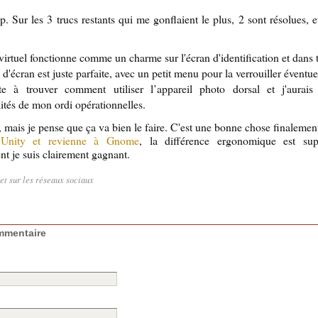
op. Sur les 3 trucs restants qui me gonflaient le plus, 2 sont résolues, 
virtuel fonctionne comme un charme sur l'écran d'identification et dans t
 d'écran est juste parfaite, avec un petit menu pour la verrouiller éventu
e à trouver comment utiliser l’appareil photo dorsal et j'aurais 
ités de mon ordi opérationnelles.
r, mais je pense que ça va bien le faire. C'est une bonne chose finaleme
 Unity et revienne à Gnome
, la différence ergonomique est supe
nt je suis clairement gagnant.
let sur les réseaux sociaux
mmentaire