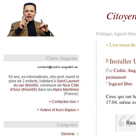
Citoyen
Politique, logiciel lib
« Live tweet du
Cédric Augustin
Installer
Par
Cedric Aug
permanent
54 ans, ex-informaticien, néo-prof, marié et
père de 2 enfants, habitant à
Saint Laurent
logiciel libre
du var
(
#slv06
), commune de
Nice Côte
d'Azur
(
#nice06
) dans les
Alpes Maritimes
(France).
Ceux qui ont 
17.04, même avec
> Contactez-moi <
> Auteur et trucs légaux <
Raaa
Catégories
General