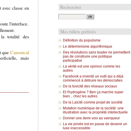
Rechercher
et avec classe en
oute l'interface.
ellement.
Mes billets préférés
la totalité des
Définition du populisme
Le déterminisme algorithmique
nt que
Canonical
Des révolutions sans leader ne permettent
pas de construire une politique
rficielle, mais
participative
La vérité est une opinion comme les
autres
Facebook a inventé un outil qui a déjà
commencé à détruire les démocraties
De la toxicité des réseaux sociaux
Et l'hydrogène ? Ben ça marche super
bien... chez les autres
De la Laïcité comme projet de société
Mutation numérique de la société: une
illustration avec la propriété intellectuelle
Donner une demi voix au vainqueur
La vie privée est en passe de devenir un
luxe inaccessible