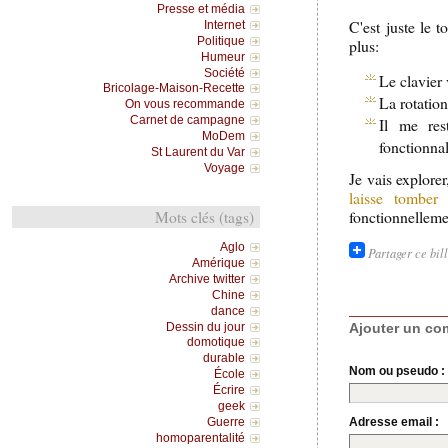
Presse et média
C'est juste le t
Internet
Politique
plus:
Humeur
Société
Le clavier 
Bricolage-Maison-Recette
La rotation
On vous recommande
Carnet de campagne
Il me rest
MoDem
fonctionnal
St Laurent du Var
Voyage
Je vais explore
laisse tomber
fonctionnelleme
Mots clés (tags)
Aglo
Partager ce bil
Amérique
Archive twitter
Chine
dance
Dessin du jour
Ajouter un co
domotique
durable
Nom ou pseudo :
École
Écrire
geek
Guerre
Adresse email :
homoparentalité