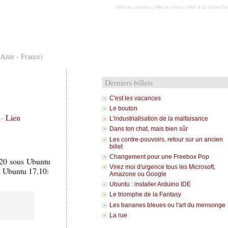
Aller au contenu
|
Aller au menu
|
Aller à la recherche
'Azur - France)
Derniers billets
C'est les vacances
Le bouton
-
Lien
L'industrialisation de la malfaisance
Dans ton chat, mais bien sûr
Les contre-pouvoirs, retour sur un ancien
billet
Changement pour une Freebox Pop
720 sous Ubuntu
Virez moi d'urgence tous les Microsoft,
on Ubuntu 17.10:
Amazone ou Google
Ubuntu : installer Arduino IDE
Le triomphe de la Fantasy
Les bananes bleues ou l'art du mensonge
La rue