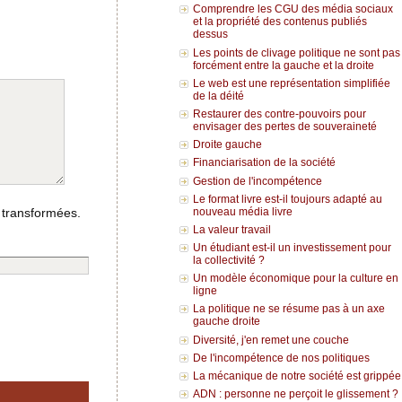
Comprendre les CGU des média sociaux
et la propriété des contenus publiés
dessus
Les points de clivage politique ne sont pas
forcément entre la gauche et la droite
Le web est une représentation simplifiée
de la déité
Restaurer des contre-pouvoirs pour
envisager des pertes de souveraineté
Droite gauche
Financiarisation de la société
Gestion de l'incompétence
Le format livre est-il toujours adapté au
nouveau média livre
 transformées.
La valeur travail
Un étudiant est-il un investissement pour
la collectivité ?
Un modèle économique pour la culture en
ligne
La politique ne se résume pas à un axe
gauche droite
Diversité, j'en remet une couche
De l'incompétence de nos politiques
La mécanique de notre société est grippée
ADN : personne ne perçoit le glissement ?