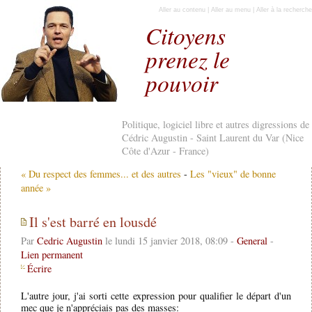
Aller au contenu
|
Aller au menu
|
Aller à la recherche
Citoyens
prenez le
pouvoir
Politique, logiciel libre et autres digressions de
Cédric Augustin - Saint Laurent du Var (Nice
Côte d'Azur - France)
« Du respect des femmes... et des autres
-
Les "vieux" de bonne
année »
Il s'est barré en lousdé
Par
Cedric Augustin
le lundi 15 janvier 2018, 08:09 -
General
-
Lien permanent
Écrire
L'autre jour, j'ai sorti cette expression pour qualifier le départ d'un
mec que je n'appréciais pas des masses: