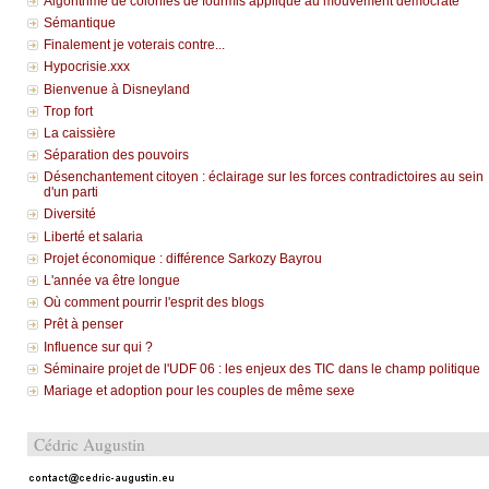
Algorithme de colonies de fourmis appliqué au mouvement démocrate
Sémantique
Finalement je voterais contre...
Hypocrisie.xxx
Bienvenue à Disneyland
Trop fort
La caissière
Séparation des pouvoirs
Désenchantement citoyen : éclairage sur les forces contradictoires au sein
d'un parti
Diversité
Liberté et salaria
Projet économique : différence Sarkozy Bayrou
L'année va être longue
Où comment pourrir l'esprit des blogs
Prêt à penser
Influence sur qui ?
Séminaire projet de l'UDF 06 : les enjeux des TIC dans le champ politique
Mariage et adoption pour les couples de même sexe
Cédric Augustin