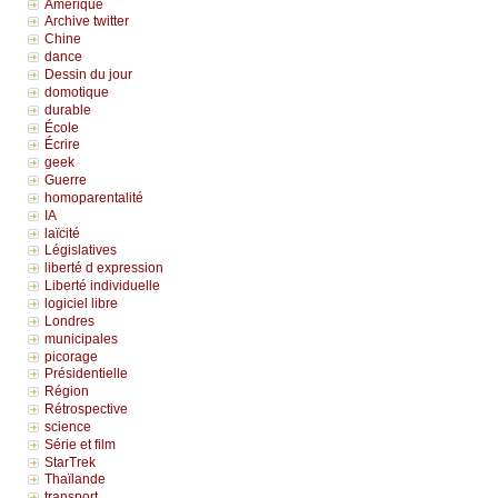
Amérique
Archive twitter
Chine
dance
Dessin du jour
domotique
durable
École
Écrire
geek
Guerre
homoparentalité
IA
laïcité
Législatives
liberté d expression
Liberté individuelle
logiciel libre
Londres
municipales
picorage
Présidentielle
Région
Rétrospective
science
Série et film
StarTrek
Thaïlande
transport