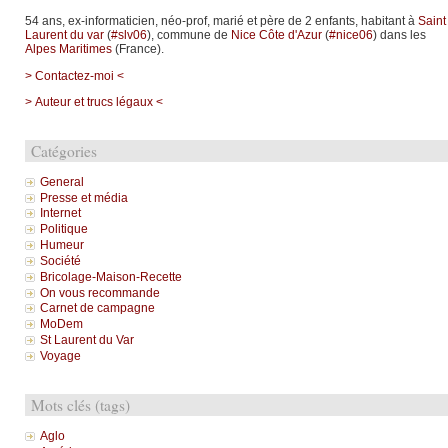
54 ans, ex-informaticien, néo-prof, marié et père de 2 enfants, habitant à
Saint
Laurent du var
(
#slv06
), commune de
Nice Côte d'Azur
(
#nice06
) dans les
Alpes Maritimes
(France).
> Contactez-moi <
> Auteur et trucs légaux <
Catégories
General
Presse et média
Internet
Politique
Humeur
Société
Bricolage-Maison-Recette
On vous recommande
Carnet de campagne
MoDem
St Laurent du Var
Voyage
Mots clés (tags)
Aglo