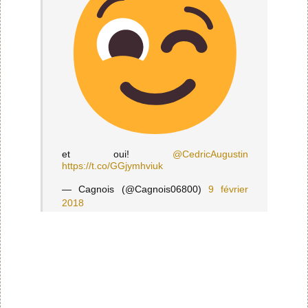
et oui!
@CedricAugustin
https://t.co/GGjymhviuk
— Cagnois (@Cagnois06800)
9 février
2018