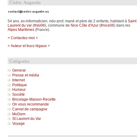
Cédric Augustin
54 ans, ex-informaticien, néo-prof, marié et père de 2 enfants, habitant à
Saint
Laurent du var
(
#slv06
), commune de
Nice Côte d'Azur
(
#nice06
) dans les
Alpes Maritimes
(France).
> Contactez-moi <
> Auteur et trucs légaux <
Catégories
General
Presse et média
Internet
Politique
Humeur
Société
Bricolage-Maison-Recette
On vous recommande
Carnet de campagne
MoDem
St Laurent du Var
Voyage