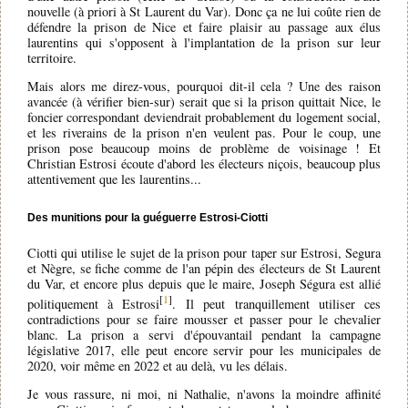
nouvelle (à priori à St Laurent du Var). Donc ça ne lui coûte rien de
défendre la prison de Nice et faire plaisir au passage aux élus
laurentins qui s'opposent à l'implantation de la prison sur leur
territoire.
Mais alors me direz-vous, pourquoi dit-il cela ? Une des raison
avancée (à vérifier bien-sur) serait que si la prison quittait Nice, le
foncier correspondant deviendrait probablement du logement social,
et les riverains de la prison n'en veulent pas. Pour le coup, une
prison pose beaucoup moins de problème de voisinage ! Et
Christian Estrosi écoute d'abord les électeurs niçois, beaucoup plus
attentivement que les laurentins...
Des munitions pour la guéguerre Estrosi-Ciotti
Ciotti qui utilise le sujet de la prison pour taper sur Estrosi, Segura
et Nègre, se fiche comme de l'an pépin des électeurs de St Laurent
du Var, et encore plus depuis que le maire, Joseph Ségura est allié
[
1
]
politiquement à Estrosi
. Il peut tranquillement utiliser ces
contradictions pour se faire mousser et passer pour le chevalier
blanc. La prison a servi d'épouvantail pendant la campagne
législative 2017, elle peut encore servir pour les municipales de
2020, voir même en 2022 et au delà, vu les délais.
Je vous rassure, ni moi, ni Nathalie, n'avons la moindre affinité