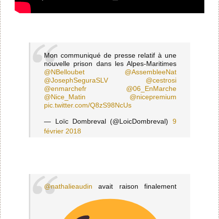
Mon communiqué de presse relatif à une
nouvelle prison dans les Alpes-Maritimes
@NBelloubet
@AssembleeNat
@JosephSeguraSLV
@cestrosi
@enmarchefr
@06_EnMarche
@Nice_Matin
@nicepremium
pic.twitter.com/Q8zS98NcUs
— Loïc Dombreval (@LoicDombreval)
9
février 2018
@nathalieaudin
avait raison finalement