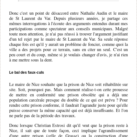
Donc c'est un point de désaccord entre Nathalie Audin et le maire
de St Laurent du Var. Depuis plusieurs années, je partage ces
mêmes interrogations à l'écoute des arguments entendus durant mes
participations comme spectateur aux conseils municipaux. Malgré
toute mon attention, je n'ai pas réussi à trouver l'argument justifiant
d'un tel rejet par le maire de St Laurent du Var. Sa seule réponse
chaque fois est qu'il y aurait un problème de foncier, comme quoi la
ville a des projets pour ce terrain, sans en citer un seul. C'est un
peu court et du coup, même si je voulais changer d'avis, je n'ai rien
à me mettre sous la dent.
Le bal des faux-culs
Le maire de Nice souhaite que la prison de Nice soit réhabilitée sur
site. Soit, pourquoi pas. Mais comment réalise-t-on cette prouesse
de mettre en conformité une prison obsolète qui a déjà une
population carcérale presque du double de ce qui est prévu ? Pour
rendre cette prison conforme, il faudrait l'agrandir juste pour qu'elle
puisse conserver la même capacité qui est déjà insuffisante. Et l'on
ne parle pas de la période des travaux.
Donc lorsque Christian Estrosi dit qu'il veut que la prison reste à
Nice, il sait que de toute façon, ceci implique l'agrandissement
d'une autre prison (celle de Grasse) ou la construction d'une