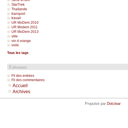
Série et film
StarTrek
Thaïlande
transport
travail
UR MoDem 2010
UR Modem 2011
UR MoDem 2013
ville
vin d orange
voile
Tous les tags
S'abonner
Fil des entrées
Fil des commentaires
Accueil
Archives
Propulsé par
Dotclear