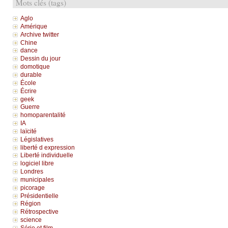
Mots clés (tags)
Aglo
Amérique
Archive twitter
Chine
dance
Dessin du jour
domotique
durable
École
Écrire
geek
Guerre
homoparentalité
IA
laïcité
Législatives
liberté d expression
Liberté individuelle
logiciel libre
Londres
municipales
picorage
Présidentielle
Région
Rétrospective
science