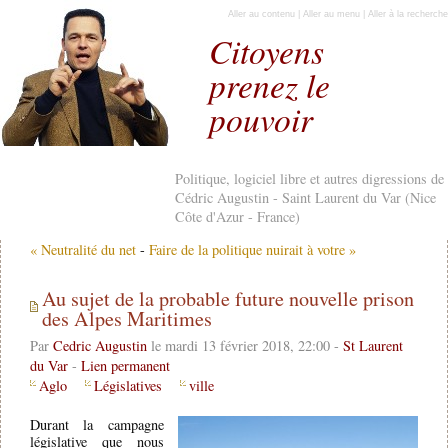
Aller au contenu
|
Aller au menu
|
Aller à la recherche
Citoyens
prenez le
pouvoir
Politique, logiciel libre et autres digressions de
Cédric Augustin - Saint Laurent du Var (Nice
Côte d'Azur - France)
« Neutralité du net
-
Faire de la politique nuirait à votre »
Au sujet de la probable future nouvelle prison
des Alpes Maritimes
Par
Cedric Augustin
le mardi 13 février 2018, 22:00 -
St Laurent
du Var
-
Lien permanent
Aglo
Législatives
ville
Durant la campagne
législative que nous