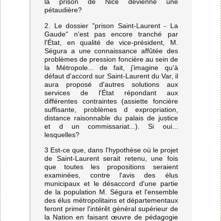
la prison de Nice devienne une
pétaudière?
2. Le dossier "prison Saint-Laurent - La
Gaude" n'est pas encore tranché par
l'État, en qualité de vice-président, M.
Ségura a une connaissance affûtée des
problèmes de pression foncière au sein de
la Métropole... de fait, j'imagine qu'à
défaut d'accord sur Saint-Laurent du Var, il
aura proposé d'autres solutions aux
services de l'État répondant aux
différentes contraintes (assiette foncière
suffisante, problèmes d expropriation,
distance raisonnable du palais de justice
et d un commissariat...). Si oui...
lesquelles?
3 Est-ce que, dans l'hypothèse où le projet
de Saint-Laurent serait retenu, une fois
que toutes les propositions seraient
examinées, contre l'avis des élus
municipaux et le désaccord d'une partie
de la population M. Ségura et l'ensemble
des élus métropolitains et départementaux
feront primer l'intérêt général supérieur de
la Nation en faisant œuvre de pédagogie