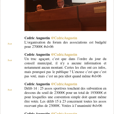
Cedric Augustin
@CedricAugustin
L'organisation du forum des associations est budgété
Twitt
pour 27000€ #slv06
Cedric Augustin
@CedricAugustin
Un truc agaçant, c’est que dans l’ordre du jour du
Twitt
conseil municipal, il n’y a aucune information et
notamment aucun montant. Certes les élus ont ces infos,
mais pourquoi pas le publique ? L’excuse c’est que c’est
pas voté, mais c’est un peu idiot quand même #slv06
Cedric Augustin
@CedricAugustin
Délib 14 : 25 assos sportives touchent des subvention en
Twitt
dessous du seuil de 23000€ pour un total de 193000€ et
pour lesquelles une convention simple doit quant même
être votée. Les délib 15 à 23 concernent toutes les assos
recevant plus de 23000€. Votées à l’unanimité #slv06
Cedric Augustin
@CedricAugustin