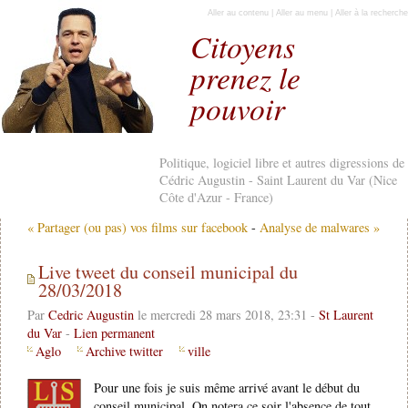
Aller au contenu
|
Aller au menu
|
Aller à la recherche
Citoyens
prenez le
pouvoir
Politique, logiciel libre et autres digressions de
Cédric Augustin - Saint Laurent du Var (Nice
Côte d'Azur - France)
« Partager (ou pas) vos films sur facebook
-
Analyse de malwares »
Live tweet du conseil municipal du
28/03/2018
Par
Cedric Augustin
le mercredi 28 mars 2018, 23:31 -
St Laurent
du Var
-
Lien permanent
Aglo
Archive twitter
ville
Pour une fois je suis même arrivé avant le début du
conseil municipal. On notera ce soir l'absence de tout