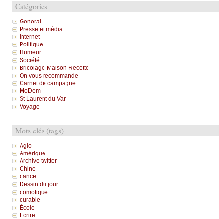
Catégories
General
Presse et média
Internet
Politique
Humeur
Société
Bricolage-Maison-Recette
On vous recommande
Carnet de campagne
MoDem
St Laurent du Var
Voyage
Mots clés (tags)
Aglo
Amérique
Archive twitter
Chine
dance
Dessin du jour
domotique
durable
École
Écrire