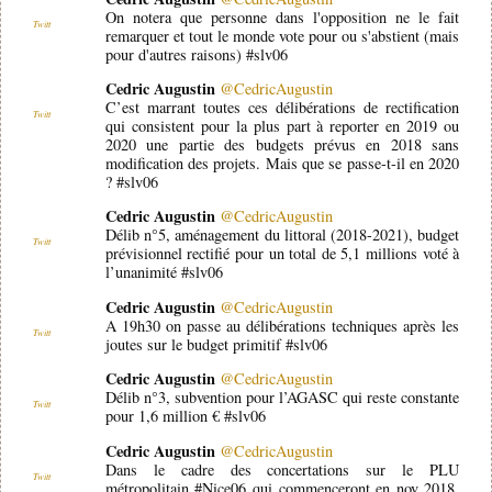
On notera que personne dans l'opposition ne le fait
Twitt
remarquer et tout le monde vote pour ou s'abstient (mais
pour d'autres raisons) #slv06
Cedric Augustin
@CedricAugustin
C’est marrant toutes ces délibérations de rectification
Twitt
qui consistent pour la plus part à reporter en 2019 ou
2020 une partie des budgets prévus en 2018 sans
modification des projets. Mais que se passe-t-il en 2020
? #slv06
Cedric Augustin
@CedricAugustin
Délib n°5, aménagement du littoral (2018-2021), budget
Twitt
prévisionnel rectifié pour un total de 5,1 millions voté à
l’unanimité #slv06
Cedric Augustin
@CedricAugustin
A 19h30 on passe au délibérations techniques après les
Twitt
joutes sur le budget primitif #slv06
Cedric Augustin
@CedricAugustin
Délib n°3, subvention pour l’AGASC qui reste constante
Twitt
pour 1,6 million € #slv06
Cedric Augustin
@CedricAugustin
Dans le cadre des concertations sur le PLU
Twitt
métropolitain #Nice06 qui commenceront en nov 2018,