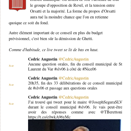
le groupe d'opposition de Revel, et la tension entre
Orsatti et la majorité. La forme du propos d'Orsatti
aura tué la moindre chance que l'on en retienne
quoique ce soit du fond.
Autre élément important de ce conseil en plus du budget
prévisionnel, c'est bien sûr la démission de Ghetti.
Comme d'habitude, ce live tweet se lit de bas en haut.
Cedric Augustin
@CedricAugustin
Aucune question orales, fin du conseil municipal de St
Twitt
Laurent du Var #slv06 à côté de #Nice06
Cedric Augustin
@CedricAugustin
20h35, fin des 33 délibérations de ce conseil municipal
Twitt
de #slv06 et passage aux questions orales
Cedric Augustin
@CedricAugustin
J'ai trouvé qui tweet pour le maire @JosephSeguraSLV
Twitt
durant le conseil municipal #slv06. Je vais peut-être
avoir des réponses comme avec @TBerettoni
https://t.co/c0wkA96yMc