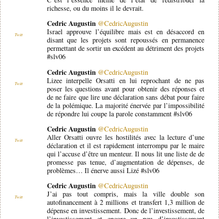
richesse, ou du moins il le devrait.
Cedric Augustin
@CedricAugustin
Israel approuve l’équilibre mais est en désaccord en
Twitt
disant que les projets sont repoussés en permanence
permettant de sortir un excédent au détriment des projets
#slv06
Cedric Augustin
@CedricAugustin
Lizee interpelle Orsatti en lui reprochant de ne pas
Twitt
poser les questions avant pour obtenir des réponses et
de ne faire que lire une déclaration sans débat pour faire
de la polémique. La majorité énervée par l’impossibilité
de répondre lui coupe la parole constamment #slv06
Cedric Augustin
@CedricAugustin
Aller Orsatti ouvre les hostilités avec la lecture d’une
Twitt
déclaration et il est rapidement interrompu par le maire
qui l’accuse d’être un menteur. Il nous lit une liste de de
promesse pas tenue, d’augmentation de dépenses, de
problèmes… Il énerve aussi Lizé #slv06
Cedric Augustin
@CedricAugustin
J’ai pas tout compris, mais la ville double son
Twitt
autofinancement à 2 millions et transfert 1,3 million de
dépense en investissement. Donc de l’investissement, de
l’investissement et encore un peu d’investissement