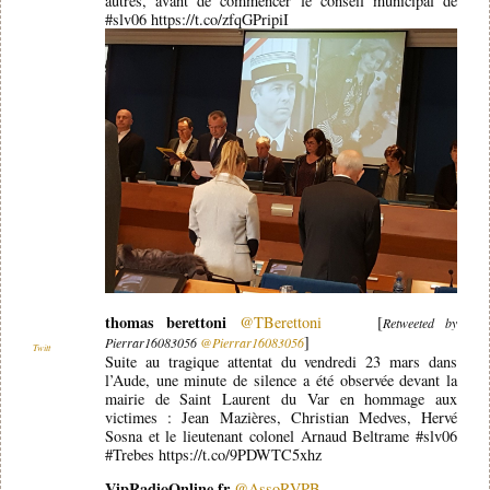
autres, avant de commencer le conseil municipal de
#slv06 https://t.co/zfqGPripiI
thomas berettoni
@TBerettoni
[
Retweeted by
]
Pierrar16083056
@Pierrar16083056
Twitt
Suite au tragique attentat du vendredi 23 mars dans
l’Aude, une minute de silence a été observée devant la
mairie de Saint Laurent du Var en hommage aux
victimes : Jean Mazières, Christian Medves, Hervé
Sosna et le lieutenant colonel Arnaud Beltrame #slv06
#Trebes https://t.co/9PDWTC5xhz
VipRadioOnline.fr
@AssoRVPB