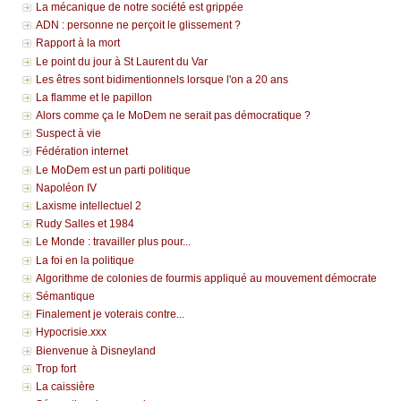
La mécanique de notre société est grippée
ADN : personne ne perçoit le glissement ?
Rapport à la mort
Le point du jour à St Laurent du Var
Les êtres sont bidimentionnels lorsque l'on a 20 ans
La flamme et le papillon
Alors comme ça le MoDem ne serait pas démocratique ?
Suspect à vie
Fédération internet
Le MoDem est un parti politique
Napoléon IV
Laxisme intellectuel 2
Rudy Salles et 1984
Le Monde : travailler plus pour...
La foi en la politique
Algorithme de colonies de fourmis appliqué au mouvement démocrate
Sémantique
Finalement je voterais contre...
Hypocrisie.xxx
Bienvenue à Disneyland
Trop fort
La caissière