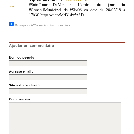
#SaintLaurentDuVar : L'ordre du jour du
Twitt
#ConseilMunicipal de #Slv06 en date du 28/03/18 à
17h30 https://t.co/Md31dx5nSD
Partager ce billet sur les réseaux sociaux
Ajouter un commentaire
Nom ou pseudo :
Adresse email :
Site web (facultatif) :
Commentaire :