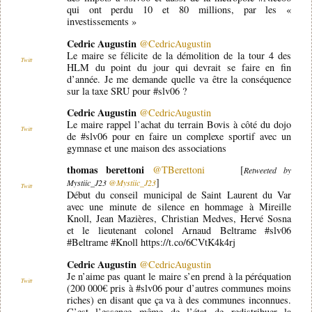
qui ont perdu 10 et 80 millions, par les «
investissements »
Cedric Augustin
@CedricAugustin
Le maire se félicite de la démolition de la tour 4 des
Twitt
HLM du point du jour qui devrait se faire en fin
d’année. Je me demande quelle va être la conséquence
sur la taxe SRU pour #slv06 ?
Cedric Augustin
@CedricAugustin
Le maire rappel l’achat du terrain Bovis à côté du dojo
Twitt
de #slv06 pour en faire un complexe sportif avec un
gymnase et une maison des associations
thomas berettoni
@TBerettoni
[
Retweeted by
]
Mystiic_J23
@Mystiic_J23
Twitt
Début du conseil municipal de Saint Laurent du Var
avec une minute de silence en hommage à Mireille
Knoll, Jean Mazières, Christian Medves, Hervé Sosna
et le lieutenant colonel Arnaud Beltrame #slv06
#Beltrame #Knoll https://t.co/6CVtK4k4rj
Cedric Augustin
@CedricAugustin
Je n’aime pas quant le maire s’en prend à la péréquation
Twitt
(200 000€ pris à #slv06 pour d’autres communes moins
riches) en disant que ça va à des communes inconnues.
C’est l’essence même de l’état de redistribuer la