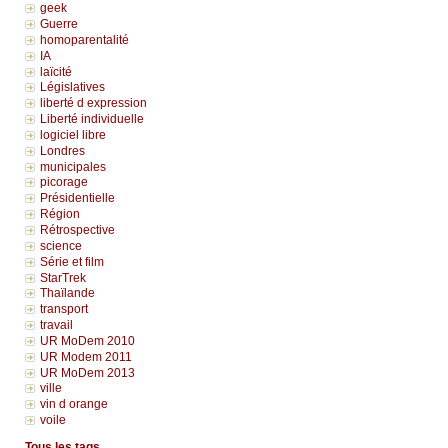
geek
Guerre
homoparentalité
IA
laïcité
Législatives
liberté d expression
Liberté individuelle
logiciel libre
Londres
municipales
picorage
Présidentielle
Région
Rétrospective
science
Série et film
StarTrek
Thaïlande
transport
travail
UR MoDem 2010
UR Modem 2011
UR MoDem 2013
ville
vin d orange
voile
Tous les tags