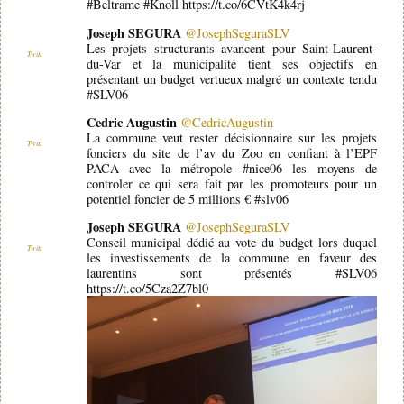
#Beltrame #Knoll https://t.co/6CVtK4k4rj
Joseph SEGURA
@JosephSeguraSLV
Les projets structurants avancent pour Saint-Laurent-
Twitt
du-Var et la municipalité tient ses objectifs en
présentant un budget vertueux malgré un contexte tendu
#SLV06
Cedric Augustin
@CedricAugustin
La commune veut rester décisionnaire sur les projets
Twitt
fonciers du site de l’av du Zoo en confiant à l’EPF
PACA avec la métropole #nice06 les moyens de
controler ce qui sera fait par les promoteurs pour un
potentiel foncier de 5 millions € #slv06
Joseph SEGURA
@JosephSeguraSLV
Conseil municipal dédié au vote du budget lors duquel
Twitt
les investissements de la commune en faveur des
laurentins sont présentés #SLV06
https://t.co/5Cza2Z7bl0