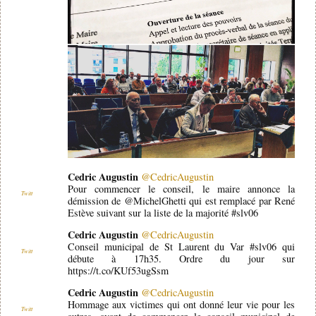
Cedric Augustin
@CedricAugustin
Pour commencer le conseil, le maire annonce la
Twitt
démission de @MichelGhetti qui est remplacé par René
Estève suivant sur la liste de la majorité #slv06
Cedric Augustin
@CedricAugustin
Conseil municipal de St Laurent du Var #slv06 qui
Twitt
débute à 17h35. Ordre du jour sur
https://t.co/KUf53ugSsm
Cedric Augustin
@CedricAugustin
Hommage aux victimes qui ont donné leur vie pour les
Twitt