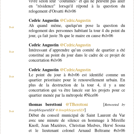
vivre selon leur "coutumes" et qui ne peuvent pas aller
en "résidence" lorsqu'il répond à la question du
relogement d'Orsatti #slv06
Cedric Augustin
@CedricAugustin
Ah quand même, quelqu'un pose la question du
Twitt
relogement des personnes habitant la tour 4 du point du
jour, ça fait juste 3h que le maire en cause #slv06
Cedric Augustin
@CedricAugustin
Intéressant d’apprendre qu’un comité de quartier a été
Twitt
constitué au point du jour dans le cadre de ce projet de
concertation #slv06
Cedric Augustin
@CedricAugustin
Le point du jour à #slv06 est identifié comme un
Twitt
quartier prioritaire pour le renouvellement urbain. En
plus de la destruction de la tour 4, il y a une
concertation qui va être lancée sur les projets pour ce
quartier menée par la métropole #Nice06
thomas berettoni
@TBerettoni
[
Retweeted by
]
JosephSeguraSLV
@JosephSeguraSLV
Twitt
Début du conseil municipal de Saint Laurent du Var
avec une minute de silence en hommage à Mireille
Knoll, Jean Mazières, Christian Medves, Hervé Sosna
et le lieutenant colonel Arnaud Beltrame #slv06