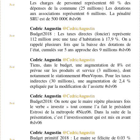
Les charges de personnel représentent 60 % des
Twitt
dépenses de la commune (25 millions) Les dotations
aux associations représentent 6 millions. La pénalité
SRU est de 500 000€ #slv06
Cedric Augustin
@CedricAugustin
Budget2018 : Les taxes directes (foncier) représente
Twitt
112 million avec une taxe d’habitation à 17,9 %. On a
rappelé plusieurs fois que la baisse des dotations de
l’état, cumulés sur 5 ans approche des 9 millions #slv06
Cedric Augustin
@CedricAugustin
Tiens, dans le budget, une augmentation de 8% est
Twitt
prévue sur les produits et service (3 millions), dont
notamment le stationnement #benVoyons. Pour les taxes
indirectes (30 millions), une augmentation de 2,4 %
expliquée par la modification de l’assiette #slv06
Cedric Augustin
@CedricAugustin
Budget2018: On note que le maire répète plusieurs fois
Twitt
le verbe « investir » tout comme l’a fait le président
Estrosi de la métropole #Nice06. Dans la suite de la
présentation, c’est l’investissement qui est mis en avant
#slv06
Cedric Augustin
@CedricAugustin
Budget primitif 2018 : Le maire se félicite de 0.03 %
Twitt