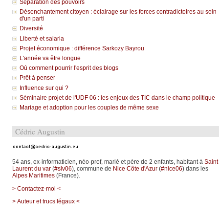
Séparation des pouvoirs
Désenchantement citoyen : éclairage sur les forces contradictoires au sein
d'un parti
Diversité
Liberté et salaria
Projet économique : différence Sarkozy Bayrou
L'année va être longue
Où comment pourrir l'esprit des blogs
Prêt à penser
Influence sur qui ?
Séminaire projet de l'UDF 06 : les enjeux des TIC dans le champ politique
Mariage et adoption pour les couples de même sexe
Cédric Augustin
54 ans, ex-informaticien, néo-prof, marié et père de 2 enfants, habitant à
Saint
Laurent du var
(
#slv06
), commune de
Nice Côte d'Azur
(
#nice06
) dans les
Alpes Maritimes
(France).
> Contactez-moi <
> Auteur et trucs légaux <