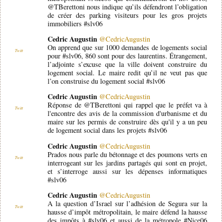
@TBerettoni nous indique qu’ils défendront l’obligation
de créer des parking visiteurs pour les gros projets
immobiliers #slv06
Cedric Augustin
@CedricAugustin
On apprend que sur 1000 demandes de logements social
Twitt
pour #slv06, 860 sont pour des laurentins. Étrangement,
l’adjointe s’excuse que la ville doivent construire du
logement social. Le maire redit qu’il ne veut pas que
l’on construise du logement social #slv06
Cedric Augustin
@CedricAugustin
Réponse de @TBerettoni qui rappel que le préfet va à
Twitt
l'encontre des avis de la commission d'urbanisme et du
maire sur les permis de construire dès qu'il y a un peu
de logement social dans les projets #slv06
Cedric Augustin
@CedricAugustin
Prados nous parle du bétonnage et des poumons verts en
Twitt
interrogeant sur les jardins partagés qui sont en projet,
et s’interroge aussi sur les dépenses informatiques
#slv06
Cedric Augustin
@CedricAugustin
A la question d’Israel sur l’adhésion de Segura sur la
Twitt
hausse d’impôt métropolitain, le maire défend la hausse
des impôts à #slv06 et aussi de la métropole #Nice06