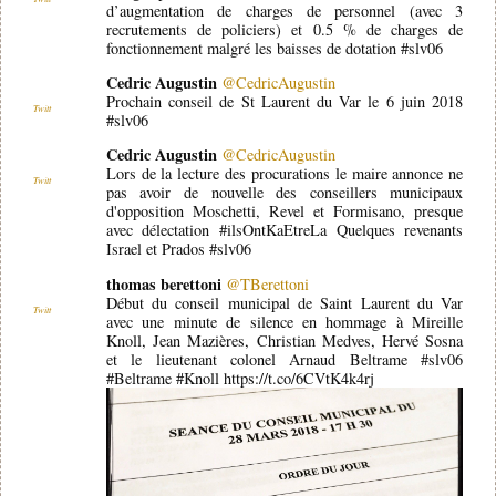
d’augmentation de charges de personnel (avec 3
recrutements de policiers) et 0.5 % de charges de
fonctionnement malgré les baisses de dotation #slv06
Cedric Augustin
@CedricAugustin
Prochain conseil de St Laurent du Var le 6 juin 2018
Twitt
#slv06
Cedric Augustin
@CedricAugustin
Lors de la lecture des procurations le maire annonce ne
Twitt
pas avoir de nouvelle des conseillers municipaux
d'opposition Moschetti, Revel et Formisano, presque
avec délectation #ilsOntKaEtreLa Quelques revenants
Israel et Prados #slv06
thomas berettoni
@TBerettoni
Début du conseil municipal de Saint Laurent du Var
Twitt
avec une minute de silence en hommage à Mireille
Knoll, Jean Mazières, Christian Medves, Hervé Sosna
et le lieutenant colonel Arnaud Beltrame #slv06
#Beltrame #Knoll https://t.co/6CVtK4k4rj