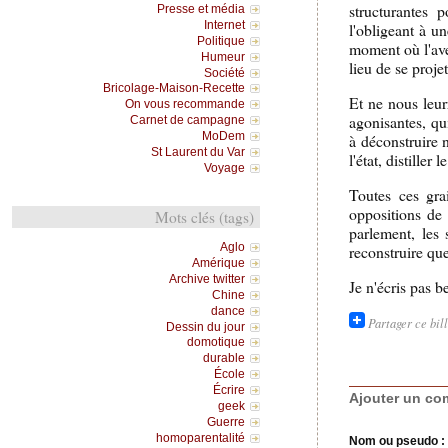
structurantes 
Presse et média
Internet
l'obligeant à u
Politique
moment où l'aven
Humeur
lieu de se projet
Société
Bricolage-Maison-Recette
Et ne nous leur
On vous recommande
agonisantes, qui
Carnet de campagne
MoDem
à déconstruire 
St Laurent du Var
l'état, distille
Voyage
Toutes ces gra
oppositions de 
Mots clés (tags)
parlement, les s
Aglo
reconstruire qu
Amérique
Archive twitter
Je n'écris pas 
Chine
dance
Partager ce bil
Dessin du jour
domotique
durable
École
Écrire
Ajouter un co
geek
Guerre
homoparentalité
Nom ou pseudo :