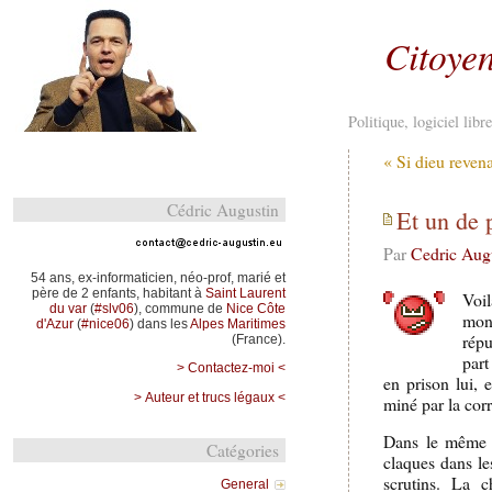
Citoyen
Politique, logiciel lib
« Si dieu revena
Cédric Augustin
Et un de 
Par
Cedric Aug
54 ans, ex-informaticien, néo-prof, marié et
père de 2 enfants, habitant à
Saint Laurent
Voil
du var
(
#slv06
), commune de
Nice Côte
mon
d'Azur
(
#nice06
) dans les
Alpes Maritimes
répu
(France).
part
> Contactez-moi <
en prison lui, 
> Auteur et trucs légaux <
miné par la cor
Dans le même t
Catégories
claques dans le
scrutins. La c
General