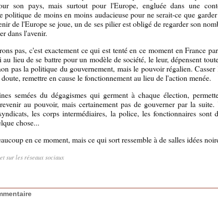
pour son pays, mais surtout pour l'Europe, engluée dans une conte
ne politique de moins en moins audacieuse pour ne serait-ce que garder
ir de l'Europe se joue, un de ses pilier est obligé de regarder son nomb
er dans l'avenir.
rons pas, c'est exactement ce qui est tenté en ce moment en France par
 au lieu de se battre pour un modèle de société, le leur, dépensent tout
non pas la politique du gouvernement, mais le pouvoir régalien. Casser
r le doute, remettre en cause le fonctionnement au lieu de l'action menée.
ines semées du dégagismes qui germent à chaque élection, permette
revenir au pouvoir, mais certainement pas de gouverner par la suite.
yndicats, les corps intermédiaires, la police, les fonctionnaires sont d
elque chose...
beaucoup en ce moment, mais ce qui sort ressemble à de salles idées noire
let sur les réseaux sociaux
mmentaire