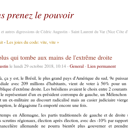
s prenez le pouvoir
re et autres digressions de Cédric Augustin - Saint Laurent du Var (Nice Côte d
it
-
Les joies du code: vite, vite »
plus qui tombe aux mains de l'extrême droite
ustin
le lundi 29 octobre 2018, 10:14 -
General
-
Lien permanent
à, ça y est, le Brésil, le plus grand pays d'Amérique du sud, 9e puis
diale avec 209 millions d'habitants, vient de voter à 56% pour un 
blique d'extrême droite. Les brésiliens avaient le choix entre 2 courants
 le représentant d'un ex-président corrompu de gauche, un Mélenchon 
et un ex-militaire au discourt radicalisé mais au casier judiciaire vier
ruption, le dégagisme l'a emporté encore une fois.
emps en Allemagne, les partis traditionnels de gauche et de droite 
s scrutins régionaux, élection après élection, avec des -10% par rappor
hancelière allemande ne pourra bientôt plus gouverner et prendr