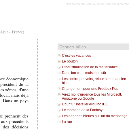
Aller au contenu
|
Aller au menu
|
Aller à la recherche
'Azur - France)
Derniers billets
C'est les vacances
Le bouton
L'industrialisation de la malfaisance
Dans ton chat, mais bien sûr
sance économique
Les contre-pouvoirs, retour sur un ancien
président de la
billet
 extrêmes, d'une
Changement pour une Freebox Pop
local, mais déjà
Virez moi d'urgence tous les Microsoft,
Amazone ou Google
ge. Dans un pays
Ubuntu : installer Arduino IDE
Le triomphe de la Fantasy
se prennent des
Les bananes bleues ou l'art du mensonge
t aux précédents
La rue
e des décisions