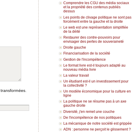
Comprendre les CGU des média sociaux
et la propriété des contenus publiés
dessus
Les points de clivage politique ne sont pas
forcément entre la gauche et la droite
Le web est une représentation simplifiée
de la déité
Restaurer des contre-pouvoirs pour
envisager des pertes de souveraineté
Droite gauche
Financiarisation de la société
Gestion de l'incompétence
Le format livre est-il toujours adapté au
nouveau média livre
La valeur travail
Un étudiant est-il un investissement pour
la collectivité ?
 transformées.
Un modèle économique pour la culture en
ligne
La politique ne se résume pas à un axe
gauche droite
Diversité, j'en remet une couche
De l'incompétence de nos politiques
La mécanique de notre société est grippée
ADN : personne ne perçoit le glissement ?