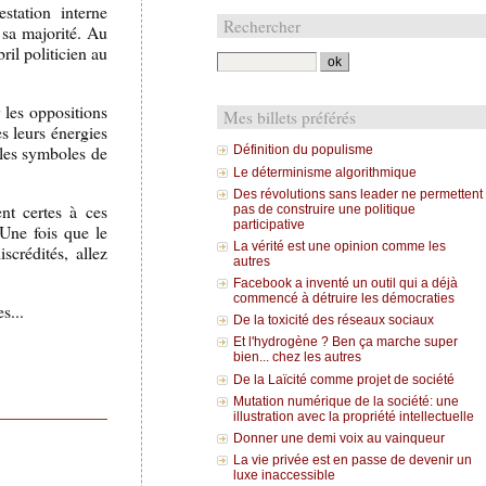
station interne
Rechercher
 sa majorité. Au
ril politicien au
 les oppositions
Mes billets préférés
es leurs énergies
 les symboles de
Définition du populisme
Le déterminisme algorithmique
Des révolutions sans leader ne permettent
nt certes à ces
pas de construire une politique
participative
 Une fois que le
La vérité est une opinion comme les
iscrédités, allez
autres
Facebook a inventé un outil qui a déjà
commencé à détruire les démocraties
s...
De la toxicité des réseaux sociaux
Et l'hydrogène ? Ben ça marche super
bien... chez les autres
De la Laïcité comme projet de société
Mutation numérique de la société: une
illustration avec la propriété intellectuelle
Donner une demi voix au vainqueur
La vie privée est en passe de devenir un
luxe inaccessible