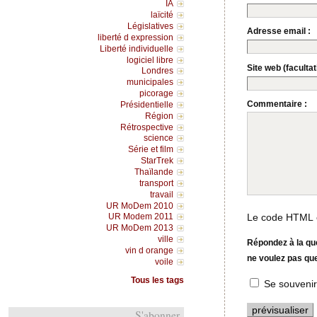
IA
laïcité
Législatives
Adresse email :
liberté d expression
Liberté individuelle
logiciel libre
Site web (facultati
Londres
municipales
picorage
Commentaire :
Présidentielle
Région
Rétrospective
science
Série et film
StarTrek
Thaïlande
transport
travail
UR MoDem 2010
Le code HTML e
UR Modem 2011
UR MoDem 2013
ville
Répondez à la que
vin d orange
ne voulez pas qu
voile
Tous les tags
Se souvenir
S'abonner