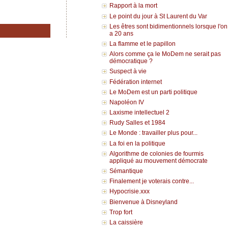
Rapport à la mort
Le point du jour à St Laurent du Var
Les êtres sont bidimentionnels lorsque l'on
a 20 ans
La flamme et le papillon
Alors comme ça le MoDem ne serait pas
démocratique ?
Suspect à vie
Fédération internet
Le MoDem est un parti politique
Napoléon IV
Laxisme intellectuel 2
Rudy Salles et 1984
Le Monde : travailler plus pour...
La foi en la politique
Algorithme de colonies de fourmis
appliqué au mouvement démocrate
Sémantique
Finalement je voterais contre...
Hypocrisie.xxx
Bienvenue à Disneyland
Trop fort
La caissière