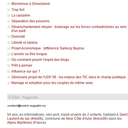
Bienvenue à Disneyland
Trop fort
La caissière
Séparation des pouvoirs
Désenchantement citoyen : éclairage sur les forces contradictoires au sein
d'un parti
Diversité
Liberté et salaria
Projet économique : différence Sarkozy Bayrou
L'année va être longue
Où comment pourrir l'esprit des blogs
Prêt à penser
Influence sur qui ?
Séminaire projet de l'UDF 06 : les enjeux des TIC dans le champ politique
Mariage et adoption pour les couples de même sexe
Cédric Augustin
54 ans, ex-informaticien, néo-prof, marié et père de 2 enfants, habitant à
Saint
Laurent du var
(
#slv06
), commune de
Nice Côte d'Azur
(
#nice06
) dans les
Alpes Maritimes
(France).