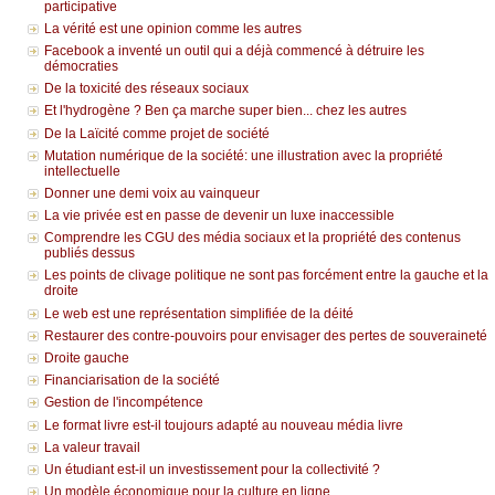
participative
La vérité est une opinion comme les autres
Facebook a inventé un outil qui a déjà commencé à détruire les
démocraties
De la toxicité des réseaux sociaux
Et l'hydrogène ? Ben ça marche super bien... chez les autres
De la Laïcité comme projet de société
Mutation numérique de la société: une illustration avec la propriété
intellectuelle
Donner une demi voix au vainqueur
La vie privée est en passe de devenir un luxe inaccessible
Comprendre les CGU des média sociaux et la propriété des contenus
publiés dessus
Les points de clivage politique ne sont pas forcément entre la gauche et la
droite
Le web est une représentation simplifiée de la déité
Restaurer des contre-pouvoirs pour envisager des pertes de souveraineté
Droite gauche
Financiarisation de la société
Gestion de l'incompétence
Le format livre est-il toujours adapté au nouveau média livre
La valeur travail
Un étudiant est-il un investissement pour la collectivité ?
Un modèle économique pour la culture en ligne