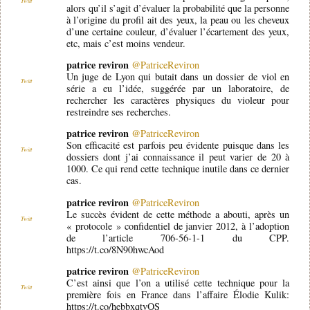
Twitt
alors qu’il s’agit d’évaluer la probabilité que la personne
à l’origine du profil ait des yeux, la peau ou les cheveux
d’une certaine couleur, d’évaluer l’écartement des yeux,
etc, mais c’est moins vendeur.
patrice reviron
@PatriceReviron
Un juge de Lyon qui butait dans un dossier de viol en
Twitt
série a eu l’idée, suggérée par un laboratoire, de
rechercher les caractères physiques du violeur pour
restreindre ses recherches.
patrice reviron
@PatriceReviron
Son efficacité est parfois peu évidente puisque dans les
Twitt
dossiers dont j’ai connaissance il peut varier de 20 à
1000. Ce qui rend cette technique inutile dans ce dernier
cas.
patrice reviron
@PatriceReviron
Le succès évident de cette méthode a abouti, après un
Twitt
« protocole » confidentiel de janvier 2012, à l’adoption
de l’article 706-56-1-1 du CPP.
https://t.co/8N90hwcAod
patrice reviron
@PatriceReviron
C’est ainsi que l’on a utilisé cette technique pour la
Twitt
première fois en France dans l’affaire Élodie Kulik:
https://t.co/hebbxqtvQS