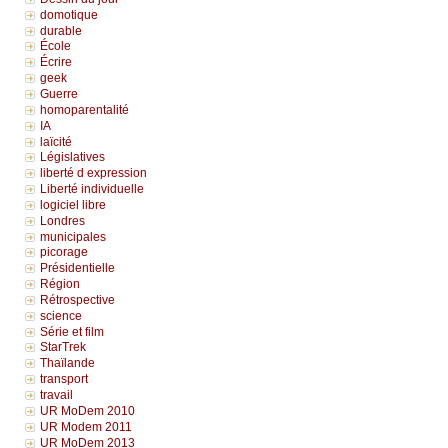
domotique
durable
École
Écrire
geek
Guerre
homoparentalité
IA
laïcité
Législatives
liberté d expression
Liberté individuelle
logiciel libre
Londres
municipales
picorage
Présidentielle
Région
Rétrospective
science
Série et film
StarTrek
Thaïlande
transport
travail
UR MoDem 2010
UR Modem 2011
UR MoDem 2013