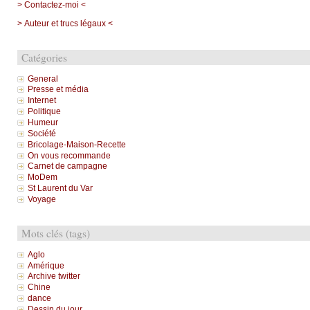
> Contactez-moi <
> Auteur et trucs légaux <
Catégories
General
Presse et média
Internet
Politique
Humeur
Société
Bricolage-Maison-Recette
On vous recommande
Carnet de campagne
MoDem
St Laurent du Var
Voyage
Mots clés (tags)
Aglo
Amérique
Archive twitter
Chine
dance
Dessin du jour