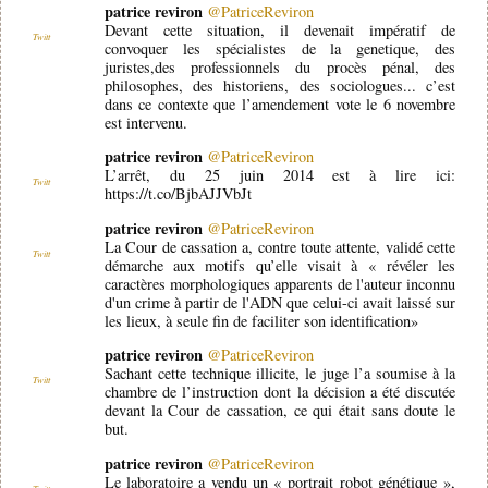
patrice reviron
@PatriceReviron
Devant cette situation, il devenait impératif de
Twitt
convoquer les spécialistes de la genetique, des
juristes,des professionnels du procès pénal, des
philosophes, des historiens, des sociologues... c’est
dans ce contexte que l’amendement vote le 6 novembre
est intervenu.
patrice reviron
@PatriceReviron
L’arrêt, du 25 juin 2014 est à lire ici:
Twitt
https://t.co/BjbAJJVbJt
patrice reviron
@PatriceReviron
La Cour de cassation a, contre toute attente, validé cette
Twitt
démarche aux motifs qu’elle visait à « révéler les
caractères morphologiques apparents de l'auteur inconnu
d'un crime à partir de l'ADN que celui-ci avait laissé sur
les lieux, à seule fin de faciliter son identification»
patrice reviron
@PatriceReviron
Sachant cette technique illicite, le juge l’a soumise à la
Twitt
chambre de l’instruction dont la décision a été discutée
devant la Cour de cassation, ce qui était sans doute le
but.
patrice reviron
@PatriceReviron
Le laboratoire a vendu un « portrait robot génétique »,