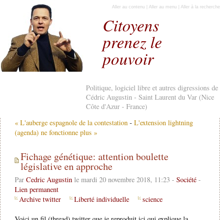
Aller au contenu
|
Aller au menu
|
Aller à la recherche
Citoyens
prenez le
pouvoir
Politique, logiciel libre et autres digressions de
Cédric Augustin - Saint Laurent du Var (Nice
Côte d'Azur - France)
« L'auberge espagnole de la contestation
-
L'extension lightning
(agenda) ne fonctionne plus »
Fichage génétique: attention boulette
législative en approche
Par
Cedric Augustin
le mardi 20 novembre 2018, 11:23 -
Société
-
Lien permanent
Archive twitter
Liberté individuelle
science
Voici un fil (thread) twitter que je reproduit ici qui explique la