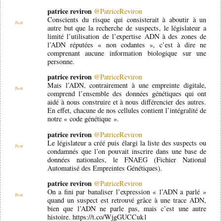
patrice reviron
@PatriceReviron
Conscients du risque qui consisterait à aboutir à un
Twitt
autre but que la recherche de suspects, le législateur a
limité l’utilisation de l’expertise ADN à des zones de
l’ADN réputées « non codantes », c’est à dire ne
comprenant aucune information biologique sur une
personne.
patrice reviron
@PatriceReviron
Mais l’ADN, contrairement à une empreinte digitale,
Twitt
comprend l’ensemble des données génétiques qui ont
aidé à nous construire et à nous différencier des autres.
En effet, chacune de nos cellules contient l’intégralité de
notre « code génétique ».
patrice reviron
@PatriceReviron
Le législateur a créé puis élargi la liste des suspects ou
Twitt
condamnés que l’on pouvait inscrire dans une base de
données nationales, le FNAEG (Fichier National
Automatisé des Empreintes Génétiques).
patrice reviron
@PatriceReviron
On a fini par banaliser l’expression « l’ADN a parlé »
Twitt
quand un suspect est retrouvé grâce à une trace ADN,
bien que l’ADN ne parle pas, mais c’est une autre
histoire. https://t.co/WjgGUCCuk1