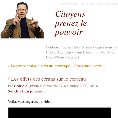
Aller au contenu
|
Aller au menu
|
Aller à la recherche
Citoyens
prenez le
pouvoir
Politique, logiciel libre et autres digressions de
Cédric Augustin - Saint Laurent du Var (Nice
Côte d'Azur - France)
« La pensée analogique versus numérique
-
Changement de vie »
Les effets des écrans sur le cerveau
Par
Cedric Augustin
le dimanche 27 septembre 2020, 18:14 -
Société
-
Lien permanent
Voilà, vous regardez la vidéo ...