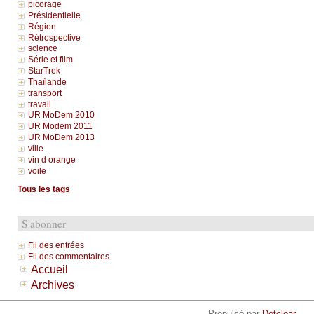
picorage
Présidentielle
Région
Rétrospective
science
Série et film
StarTrek
Thaïlande
transport
travail
UR MoDem 2010
UR Modem 2011
UR MoDem 2013
ville
vin d orange
voile
Tous les tags
S'abonner
Fil des entrées
Fil des commentaires
Accueil
Archives
Propulsé par
Dotclear