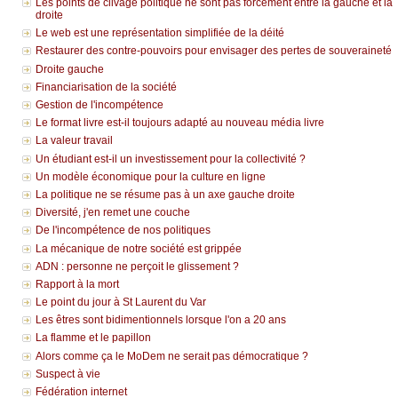
Les points de clivage politique ne sont pas forcément entre la gauche et la
droite
Le web est une représentation simplifiée de la déité
Restaurer des contre-pouvoirs pour envisager des pertes de souveraineté
Droite gauche
Financiarisation de la société
Gestion de l'incompétence
Le format livre est-il toujours adapté au nouveau média livre
La valeur travail
Un étudiant est-il un investissement pour la collectivité ?
Un modèle économique pour la culture en ligne
La politique ne se résume pas à un axe gauche droite
Diversité, j'en remet une couche
De l'incompétence de nos politiques
La mécanique de notre société est grippée
ADN : personne ne perçoit le glissement ?
Rapport à la mort
Le point du jour à St Laurent du Var
Les êtres sont bidimentionnels lorsque l'on a 20 ans
La flamme et le papillon
Alors comme ça le MoDem ne serait pas démocratique ?
Suspect à vie
Fédération internet