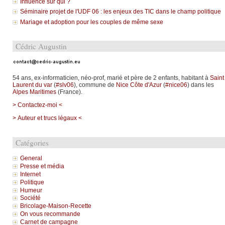
Influence sur qui ?
Séminaire projet de l'UDF 06 : les enjeux des TIC dans le champ politique
Mariage et adoption pour les couples de même sexe
Cédric Augustin
54 ans, ex-informaticien, néo-prof, marié et père de 2 enfants, habitant à
Saint
Laurent du var
(
#slv06
), commune de
Nice Côte d'Azur
(
#nice06
) dans les
Alpes Maritimes
(France).
> Contactez-moi <
> Auteur et trucs légaux <
Catégories
General
Presse et média
Internet
Politique
Humeur
Société
Bricolage-Maison-Recette
On vous recommande
Carnet de campagne