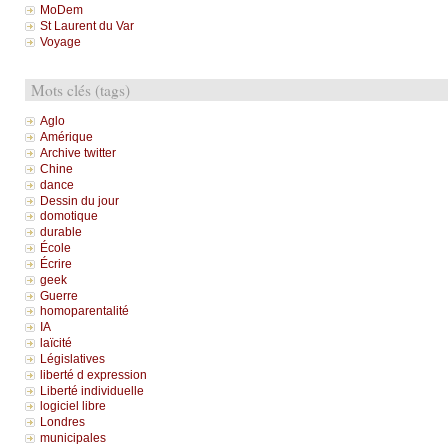
MoDem
St Laurent du Var
Voyage
Mots clés (tags)
Aglo
Amérique
Archive twitter
Chine
dance
Dessin du jour
domotique
durable
École
Écrire
geek
Guerre
homoparentalité
IA
laïcité
Législatives
liberté d expression
Liberté individuelle
logiciel libre
Londres
municipales