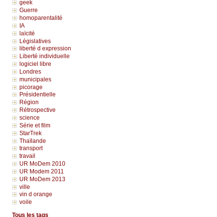
geek
Guerre
homoparentalité
IA
laïcité
Législatives
liberté d expression
Liberté individuelle
logiciel libre
Londres
municipales
picorage
Présidentielle
Région
Rétrospective
science
Série et film
StarTrek
Thaïlande
transport
travail
UR MoDem 2010
UR Modem 2011
UR MoDem 2013
ville
vin d orange
voile
Tous les tags