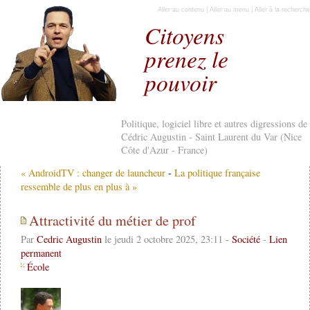
Aller au contenu
|
Aller au menu
|
Aller à la recherche
Citoyens
prenez le
pouvoir
Politique, logiciel libre et autres digressions de
Cédric Augustin - Saint Laurent du Var (Nice
Côte d'Azur - France)
« AndroidTV : changer de launcheur
-
La politique française
ressemble de plus en plus à »
Attractivité du métier de prof
Par
Cedric Augustin
le jeudi 2 octobre 2025, 23:11 -
Société
-
Lien
permanent
École