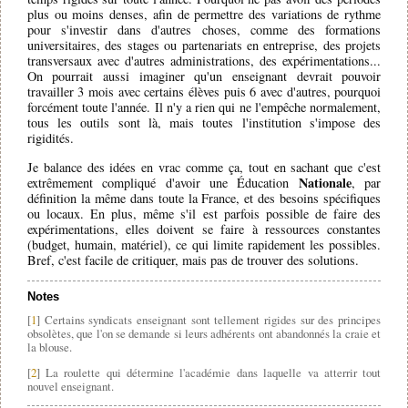
plus ou moins denses, afin de permettre des variations de rythme
pour s'investir dans d'autres choses, comme des formations
universitaires, des stages ou partenariats en entreprise, des projets
transversaux avec d'autres administrations, des expérimentations...
On pourrait aussi imaginer qu'un enseignant devrait pouvoir
travailler 3 mois avec certains élèves puis 6 avec d'autres, pourquoi
forcément toute l'année. Il n'y a rien qui ne l'empêche normalement,
tous les outils sont là, mais toutes l'institution s'impose des
rigidités.
Je balance des idées en vrac comme ça, tout en sachant que c'est
Nationale
extrêmement compliqué d'avoir une Éducation
, par
définition la même dans toute la France, et des besoins spécifiques
ou locaux. En plus, même s'il est parfois possible de faire des
expérimentations, elles doivent se faire à ressources constantes
(budget, humain, matériel), ce qui limite rapidement les possibles.
Bref, c'est facile de critiquer, mais pas de trouver des solutions.
Notes
[
1
] Certains syndicats enseignant sont tellement rigides sur des principes
obsolètes, que l'on se demande si leurs adhérents ont abandonnés la craie et
la blouse.
[
2
] La roulette qui détermine l'académie dans laquelle va atterrir tout
nouvel enseignant.