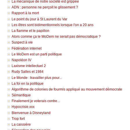
La mécanique de notre société est grippée
ADN : personne ne perçoit le glissement ?
Rapport à la mort
Le point du jour à St Laurent du Var
Les êtres sont bidimentionnels lorsque l'on a 20 ans
La flamme et le papillon
Alors comme ça le MoDem ne serait pas démocratique ?
Suspect à vie
Fédération internet
Le MoDem est un parti politique
Napoléon IV
Laxisme intellectuel 2
Rudy Salles et 1984
Le Monde : travailler plus pour...
La foi en la politique
Algorithme de colonies de fourmis appliqué au mouvement démocrate
Sémantique
Finalement je voterais contre...
Hypocrisie.xxx
Bienvenue à Disneyland
Trop fort
La caissière