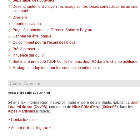
Séparation des pouvoirs
Désenchantement citoyen : éclairage sur les forces contradictoires au sein
d'un parti
Diversité
Liberté et salaria
Projet économique : différence Sarkozy Bayrou
L'année va être longue
Où comment pourrir l'esprit des blogs
Prêt à penser
Influence sur qui ?
Séminaire projet de l'UDF 06 : les enjeux des TIC dans le champ politique
Mariage et adoption pour les couples de même sexe
Cédric Augustin
54 ans, ex-informaticien, néo-prof, marié et père de 2 enfants, habitant à
Saint
Laurent du var
(
#slv06
), commune de
Nice Côte d'Azur
(
#nice06
) dans les
Alpes Maritimes
(France).
> Contactez-moi <
> Auteur et trucs légaux <