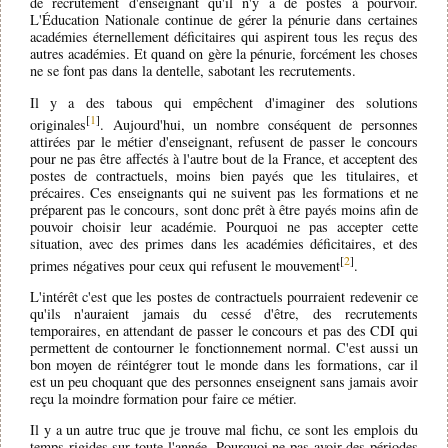
de recrutement d'enseignant qu'il n'y a de postes à pourvoir.
L'Éducation Nationale continue de gérer la pénurie dans certaines
académies éternellement déficitaires qui aspirent tous les reçus des
autres académies. Et quand on gère la pénurie, forcément les choses
ne se font pas dans la dentelle, sabotant les recrutements.
Il y a des tabous qui empêchent d'imaginer des solutions
[
1
]
originales
. Aujourd'hui, un nombre conséquent de personnes
attirées par le métier d'enseignant, refusent de passer le concours
pour ne pas être affectés à l'autre bout de la France, et acceptent des
postes de contractuels, moins bien payés que les titulaires, et
précaires. Ces enseignants qui ne suivent pas les formations et ne
préparent pas le concours, sont donc prêt à être payés moins afin de
pouvoir choisir leur académie. Pourquoi ne pas accepter cette
situation, avec des primes dans les académies déficitaires, et des
[
2
]
primes négatives pour ceux qui refusent le mouvement
.
L'intérêt c'est que les postes de contractuels pourraient redevenir ce
qu'ils n'auraient jamais du cessé d'être, des recrutements
temporaires, en attendant de passer le concours et pas des CDI qui
permettent de contourner le fonctionnement normal. C'est aussi un
bon moyen de réintégrer tout le monde dans les formations, car il
est un peu choquant que des personnes enseignent sans jamais avoir
reçu la moindre formation pour faire ce métier.
Il y a un autre truc que je trouve mal fichu, ce sont les emplois du
temps rigides sur toute l'année. Pourquoi ne pas avoir des périodes