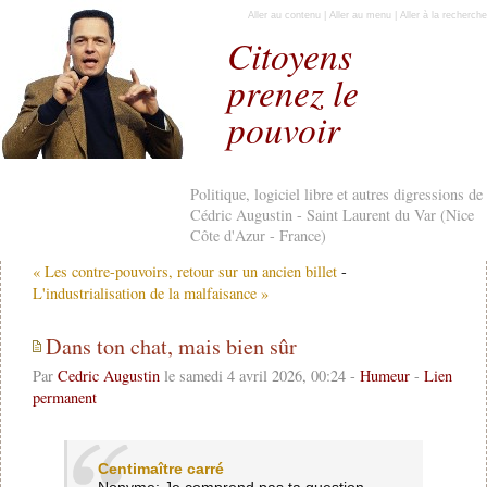
Aller au contenu
|
Aller au menu
|
Aller à la recherche
Citoyens
prenez le
pouvoir
Politique, logiciel libre et autres digressions de
Cédric Augustin - Saint Laurent du Var (Nice
Côte d'Azur - France)
« Les contre-pouvoirs, retour sur un ancien billet
-
L'industrialisation de la malfaisance »
Dans ton chat, mais bien sûr
Par
Cedric Augustin
le samedi 4 avril 2026, 00:24 -
Humeur
-
Lien
permanent
Centimaître carré
Nonyme: Je comprend pas ta question