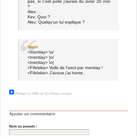
pas, si c’est juste j’aurais du avoir 20 non
?
Alex: …
Kev: Quoi ?
Alex: Quelqu’un lui explique ?
Hash
<mentiay> \o/
<mentiay> |o/
<mentiay> \o|
<Fifelskis> Voilà de l’ascii par mentiay !
<Fifelskis> J’avoue j’ai honte..
Partager ce billet sur les réseaux sociaux
Ajouter un commentaire
Nom ou pseudo :