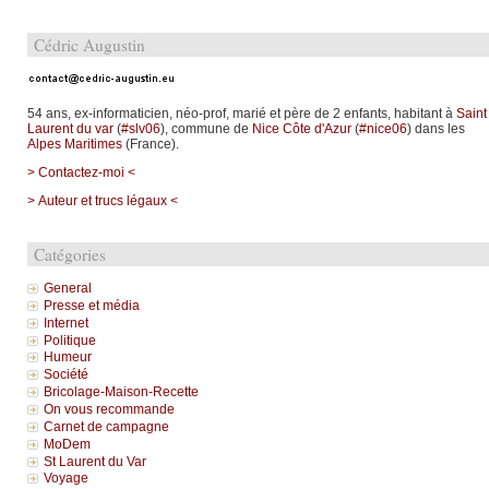
Cédric Augustin
54 ans, ex-informaticien, néo-prof, marié et père de 2 enfants, habitant à
Saint
Laurent du var
(
#slv06
), commune de
Nice Côte d'Azur
(
#nice06
) dans les
Alpes Maritimes
(France).
> Contactez-moi <
> Auteur et trucs légaux <
Catégories
General
Presse et média
Internet
Politique
Humeur
Société
Bricolage-Maison-Recette
On vous recommande
Carnet de campagne
MoDem
St Laurent du Var
Voyage