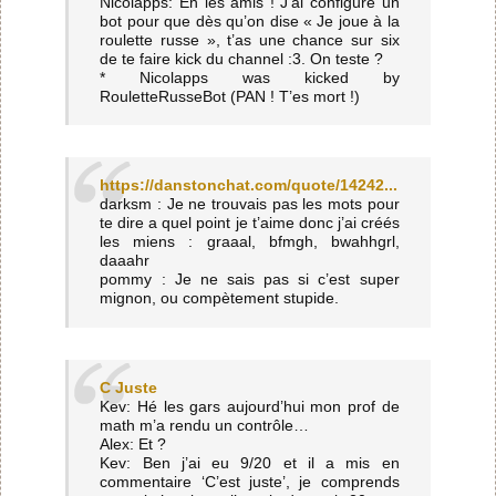
Nicolapps: Eh les amis ! J’ai configuré un
bot pour que dès qu’on dise « Je joue à la
roulette russe », t’as une chance sur six
de te faire kick du channel :3. On teste ?
* Nicolapps was kicked by
RouletteRusseBot (PAN ! T’es mort !)
https://danstonchat.com/quote/14242...
darksm : Je ne trouvais pas les mots pour
te dire a quel point je t’aime donc j’ai créés
les miens : graaal, bfmgh, bwahhgrl,
daaahr
pommy : Je ne sais pas si c’est super
mignon, ou compètement stupide.
C Juste
Kev: Hé les gars aujourd’hui mon prof de
math m’a rendu un contrôle…
Alex: Et ?
Kev: Ben j’ai eu 9/20 et il a mis en
commentaire ‘C’est juste’, je comprends