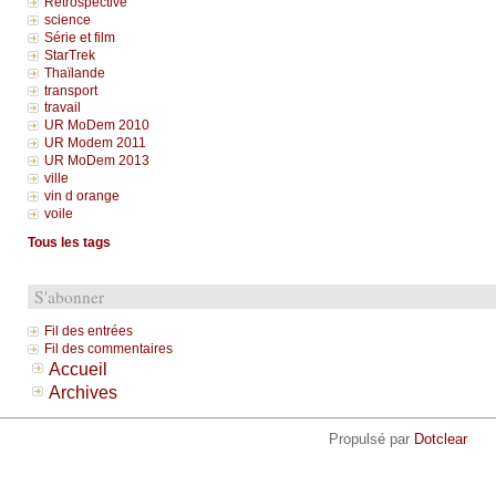
Rétrospective
science
Série et film
StarTrek
Thaïlande
transport
travail
UR MoDem 2010
UR Modem 2011
UR MoDem 2013
ville
vin d orange
voile
Tous les tags
S'abonner
Fil des entrées
Fil des commentaires
Accueil
Archives
Propulsé par
Dotclear