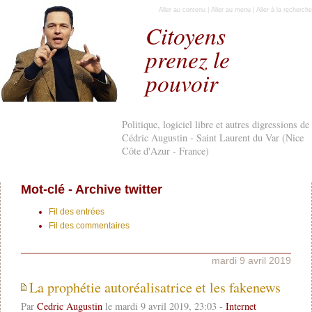
Aller au contenu
|
Aller au menu
|
Aller à la recherche
Citoyens
prenez le
pouvoir
Politique, logiciel libre et autres digressions de
Cédric Augustin - Saint Laurent du Var (Nice
Côte d'Azur - France)
Mot-clé - Archive twitter
Fil des entrées
Fil des commentaires
mardi 9 avril 2019
La prophétie autoréalisatrice et les fakenews
Par
Cedric Augustin
le mardi 9 avril 2019, 23:03 -
Internet