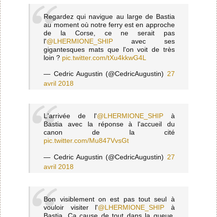
Regardez qui navigue au large de Bastia
au moment où notre ferry est en approche
de la Corse, ce ne serait pas
l'
@LHERMIONE_SHIP
avec ses
gigantesques mats que l'on voit de très
loin ?
pic.twitter.com/tXu4kkwG4L
— Cedric Augustin (@CedricAugustin)
27
avril 2018
L'arrivée de l'
@LHERMIONE_SHIP
à
Bastia avec la réponse à l'accueil du
canon de la cité
pic.twitter.com/Mu847VvsGt
— Cedric Augustin (@CedricAugustin)
27
avril 2018
Bon visiblement on est pas tout seul à
vouloir visiter l'
@LHERMIONE_SHIP
à
Bastia. Ca cause de tout dans la queue,