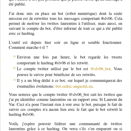
été publié.
J'ai donc mis en place un bot (robot numérique) dont la seule
mission est de retwitter tous les messages comportant #slv06. Cela
permet de motiver les twittos laurentins à l'utiliser, mais aussi, en
suivant le compte du bot, d'être informé de tout ce qui a été publié
avec ce hashtag.
L'outil est depuis hier soir en ligne et semble fonctionner.
Comment marche-t-il ?
Environ une fois par heure, le bot regarde les tweets
comportant le hashtag #slv06 et les retwitt.
Le compte twitter utilisé par le bot est
@slv06_bot
. Vous
pouvez le suivre pour bénéficier de ses retwitts.
Il y a un blog dédié à ce bot, sur lequel je communiquerai des
éventuelles évolutions:
bot.cedric-augustin.eu
.
Vous noterez que le compte twitter @slv06_bot suit les twittos que
j'ai pu identifier comme laurentins ou en rapport avec St Laurent du
Var. Ceci n'a pour l'instant rien à voir avec le bot, puisque le fait de
suivre ces comptes n'a aucun lien avec le fait que le bot retwitt le
hashtag #slv06.
Voilà, j'espère pouvoir fédérer une communauté de twittos
laurentins grâce à ce hashtag. On verra s'ils s'en emparent ou si