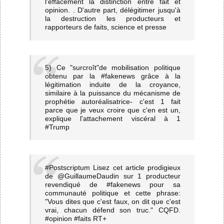
l'effacement la distinction entre fait et
opinion. . D'autre part, délégitimer jusqu'à
la destruction les producteurs et
rapporteurs de faits, science et presse
5) Ce "surcroît"de mobilisation politique
obtenu par la #fakenews grâce à la
légitimation induite de la croyance,
similaire à la puissance du mécanisme de
prophétie autoréalisatrice- c'est 1 fait
parce que je veux croire que c'en est un,
explique l'attachement viscéral à 1
#Trump
#Postscriptum Lisez cet article prodigieux
de @GuillaumeDaudin sur 1 producteur
revendiqué de #fakenews pour sa
communauté politique et cette phrase:
"Vous dites que c'est faux, on dit que c'est
vrai, chacun défend son truc." CQFD.
#opinion #faits RT+