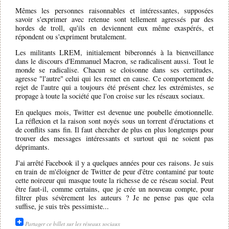
Mêmes les personnes raisonnables et intéressantes, supposées
savoir s'exprimer avec retenue sont tellement agressés par des
hordes de troll, qu'ils en deviennent eux même exaspérés, et
répondent ou s'expriment brutalement.
Les militants LREM, initialement biberonnés à la bienveillance
dans le discours d'Emmanuel Macron, se radicalisent aussi. Tout le
monde se radicalise. Chacun se cloisonne dans ses certitudes,
agresse "l'autre" celui qui les remet en cause. Ce comportement de
rejet de l'autre qui a toujours été présent chez les extrémistes, se
propage à toute la société que l'on croise sur les réseaux sociaux.
En quelques mois, Twitter est devenue une poubelle émotionnelle.
La réflexion et la raison sont noyés sous un torrent d'éructations et
de conflits sans fin. Il faut chercher de plus en plus longtemps pour
trouver des messages intéressants et surtout qui ne soient pas
déprimants.
J'ai arrêté Facebook il y a quelques années pour ces raisons. Je suis
en train de m'éloigner de Twitter de peur d'être contaminé par toute
cette noirceur qui masque toute la richesse de ce réseau social. Peut
être faut-il, comme certains, que je crée un nouveau compte, pour
filtrer plus sévèrement les auteurs ? Je ne pense pas que cela
suffise, je suis très pessimiste...
Partager ce billet sur les réseaux sociaux