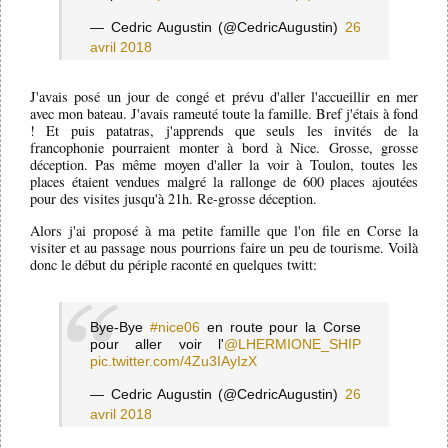
— Cedric Augustin (@CedricAugustin)
26
avril 2018
J'avais posé un jour de congé et prévu d'aller l'accueillir en mer
avec mon bateau. J'avais rameuté toute la famille. Bref j'étais à fond
! Et puis patatras, j'apprends que seuls les invités de la
francophonie pourraient monter à bord à Nice. Grosse, grosse
déception. Pas même moyen d'aller la voir à Toulon, toutes les
places étaient vendues malgré la rallonge de 600 places ajoutées
pour des visites jusqu'à 21h. Re-grosse déception.
Alors j'ai proposé à ma petite famille que l'on file en Corse la
visiter et au passage nous pourrions faire un peu de tourisme. Voilà
donc le début du périple raconté en quelques twitt:
Bye-Bye
#nice06
en route pour la Corse
pour aller voir l'
@LHERMIONE_SHIP
pic.twitter.com/4Zu3IAyIzX
— Cedric Augustin (@CedricAugustin)
26
avril 2018