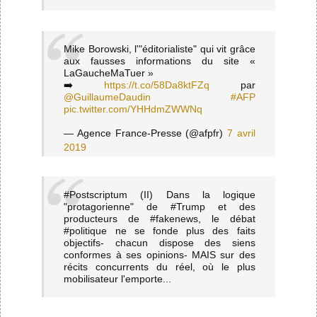
Mike Borowski, l'"éditorialiste" qui vit grâce
aux fausses informations du site «
LaGaucheMaTuer »
➡️
https://t.co/58Da8ktFZq
par
@GuillaumeDaudin
#AFP
pic.twitter.com/YHHdmZWWNq
— Agence France-Presse (@afpfr)
7 avril
2019
#Postscriptum (II) Dans la logique
"protagorienne" de #Trump et des
producteurs de #fakenews, le débat
#politique ne se fonde plus des faits
objectifs- chacun dispose des siens
conformes à ses opinions- MAIS sur des
récits concurrents du réel, où le plus
mobilisateur l'emporte...