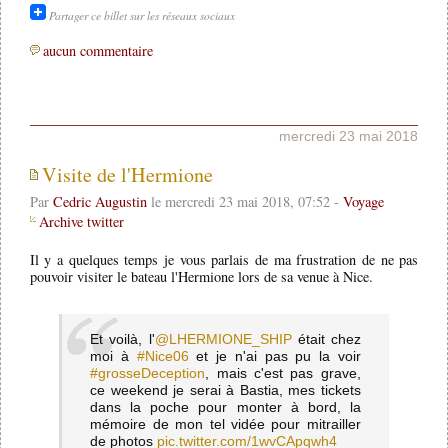
Partager ce billet sur les réseaux sociaux
aucun commentaire
mercredi 23 mai 2018
Visite de l'Hermione
Par
Cedric Augustin
le mercredi 23 mai 2018, 07:52 -
Voyage
Archive twitter
Il y a quelques temps je vous parlais de ma frustration de ne pas
pouvoir visiter le bateau l'Hermione lors de sa venue à Nice.
Et voilà, l'
@LHERMIONE_SHIP
était chez
moi à
#Nice06
et je n'ai pas pu la voir
#grosseDeception
, mais c'est pas grave,
ce weekend je serai à Bastia, mes tickets
dans la poche pour monter à bord, la
mémoire de mon tel vidée pour mitrailler
de photos
pic.twitter.com/1wvCApqwh4