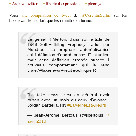
Archive twitter
liberté d expression
picorage
Voici
une compilation de tweet
de
@CorentinSellin
sur les
fakenews. Je n'ai fait que les remettre en forme.
Le génial R.Merton, dans son article de
1948 Self-Fulfilling Prophecy traduit par
Mendras: "La prophétie autoréalisatrice
est 1 définition d'abord fausse d'1 situation
mais cette définition erronée suscite 1
nouveau comportement qui la rend
vraie."#fakenews #récit #politique RT+
"La fake news, c'est en général avoir
raison avec un mois ou deux d'avance",
Jordan Bardella, RN
#LaVéritéEstAilleurs
— Jean-Jérôme Bertolus (@jjbertolus)
7
avril 2019